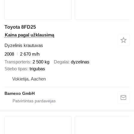
Toyota 8FD25
Kaina pagal užklausimą
Dyzelinis krautuvas
2008
2 670 m/h
Transporteris
2 500 kg
Degalai
dyzelinas
Stiebo tipas
trigubas
Vokietija, Aachen
Bamexo GmbH