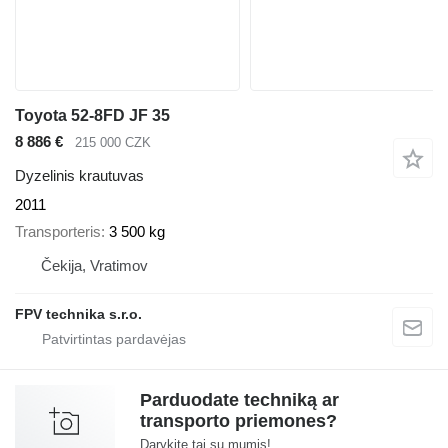
Toyota 52-8FD JF 35
8 886 €
215 000 CZK
Dyzelinis krautuvas
2011
Transporteris
3 500 kg
Čekija, Vratimov
FPV technika s.r.o.
Parduodate techniką ar
transporto priemones?
Darykite tai su mumis!