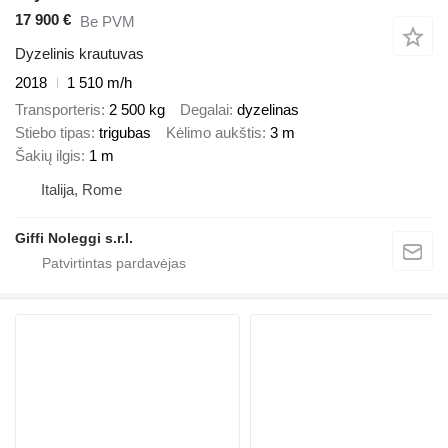
17 900 €
Be PVM
Dyzelinis krautuvas
2018
1 510 m/h
Transporteris
2 500 kg
Degalai
dyzelinas
Stiebo tipas
trigubas
Kėlimo aukštis
3 m
Šakių ilgis
1 m
Italija, Rome
Giffi Noleggi s.r.l.