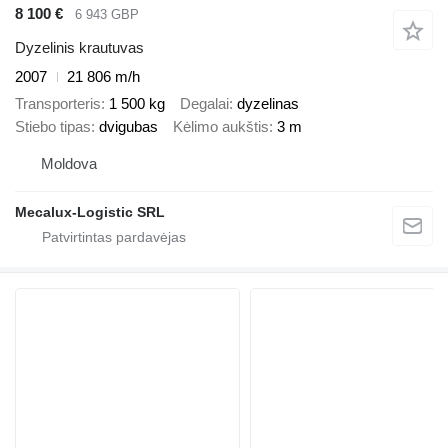
8 100 €
6 943 GBP
Dyzelinis krautuvas
2007
21 806 m/h
Transporteris
1 500 kg
Degalai
dyzelinas
Stiebo tipas
dvigubas
Kėlimo aukštis
3 m
Moldova
Mecalux-Logistic SRL