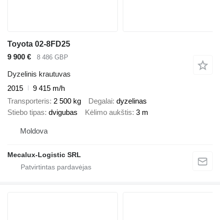
Toyota 02-8FD25
9 900 €
8 486 GBP
Dyzelinis krautuvas
2015
9 415 m/h
Transporteris
2 500 kg
Degalai
dyzelinas
Stiebo tipas
dvigubas
Kėlimo aukštis
3 m
Moldova
Mecalux-Logistic SRL