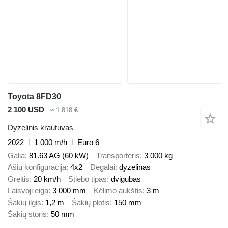
Toyota 8FD30
2 100 USD
≈ 1 818 €
Dyzelinis krautuvas
2022
1 000 m/h
Euro 6
Galia
81.63 AG (60 kW)
Transporteris
3 000 kg
Ašių konfigūracija
4x2
Degalai
dyzelinas
Greitis
20 km/h
Stiebo tipas
dvigubas
Laisvoji eiga
3 000 mm
Kėlimo aukštis
3 m
Šakių ilgis
1,2 m
Šakių plotis
150 mm
Šakių storis
50 mm