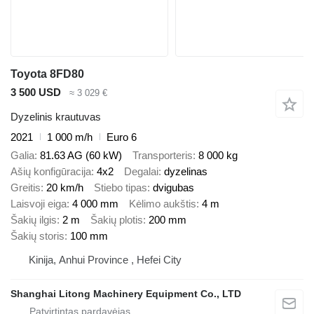
Toyota 8FD80
3 500 USD
≈ 3 029 €
Dyzelinis krautuvas
2021
1 000 m/h
Euro 6
Galia
81.63 AG (60 kW)
Transporteris
8 000 kg
Ašių konfigūracija
4x2
Degalai
dyzelinas
Greitis
20 km/h
Stiebo tipas
dvigubas
Laisvoji eiga
4 000 mm
Kėlimo aukštis
4 m
Šakių ilgis
2 m
Šakių plotis
200 mm
Šakių storis
100 mm
Kinija, Anhui Province , Hefei City
Shanghai Litong Machinery Equipment Co., LTD