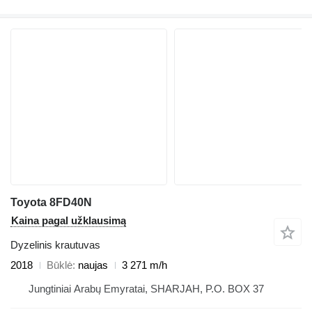
Toyota 8FD40N
Kaina pagal užklausimą
Dyzelinis krautuvas
2018
Būklė
naujas
3 271 m/h
Jungtiniai Arabų Emyratai, SHARJAH, P.O. BOX 37