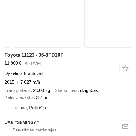
Toyota 11123 - 06-8FD20F
11 900 €
Be PVM
Dyzelinis krautuvas
2015
7 027 m/h
Transporteris
2 000 kg
Stiebo tipas
dvigubas
Kėlimo aukštis
3,7 m
Lietuva, Putiniškės
UAB "SEMINGA"