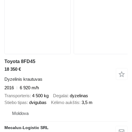
Toyota 8FD45
18 350 €
Dyzelinis krautuvas
2016
6 920 m/h
Transporteris
4 500 kg
Degalai
dyzelinas
Stiebo tipas
dvigubas
Kėlimo aukštis
3,5 m
Moldova
Mecalux-Logistic SRL