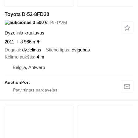
Toyota D-52-8FD30
3 500 €
Be PVM
Dyzelinis krautuvas
2011
8 966 m/h
Degalai
dyzelinas
Stiebo tipas
dvigubas
Kėlimo aukštis
4 m
Belgija, Antwerp
AuctionPort