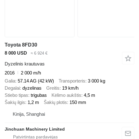
Toyota 8FD30
8 000 USD
≈ 6 924 €
Dyzelinis krautuvas
2016
2 000 m/h
Galia
57.14 AG (42 kW)
Transporteris
3 000 kg
Degalai
dyzelinas
Greitis
19 km/h
Stiebo tipas
trigubas
Kėlimo aukštis
4,5 m
Šakių ilgis
1,2 m
Šakių plotis
150 mm
Kinija, Shanghai
Jinchuan Machinery Limited