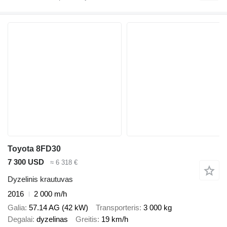
Toyota 8FD30
7 300 USD
≈ 6 318 €
Dyzelinis krautuvas
2016
2 000 m/h
Galia
57.14 AG (42 kW)
Transporteris
3 000 kg
Degalai
dyzelinas
Greitis
19 km/h