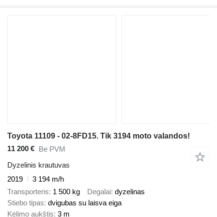
Toyota 11109 - 02-8FD15. Tik 3194 moto valandos!
11 200 €
Be PVM
Dyzelinis krautuvas
2019
3 194 m/h
Transporteris
1 500 kg
Degalai
dyzelinas
Stiebo tipas
dvigubas su laisva eiga
Kėlimo aukštis
3 m