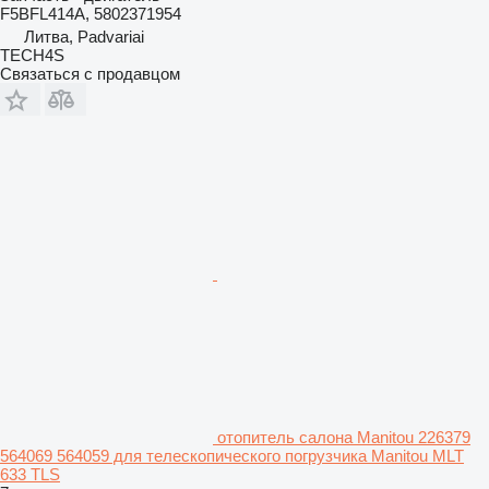
F5BFL414A, 5802371954
Литва, Padvariai
TECH4S
Связаться с продавцом
отопитель салона Manitou 226379
564069 564059 для телескопического погрузчика Manitou MLT
633 TLS