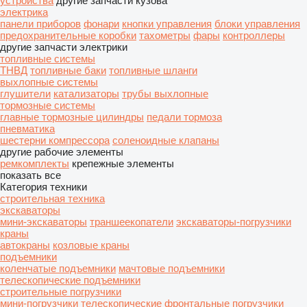
устройства
другие запчасти кузова
электрика
панели приборов
фонари
кнопки управления
блоки управления
предохранительные коробки
тахометры
фары
контроллеры
другие запчасти электрики
топливные системы
ТНВД
топливные баки
топливные шланги
выхлопные системы
глушители
катализаторы
трубы выхлопные
тормозные системы
главные тормозные цилиндры
педали тормоза
пневматика
шестерни компрессора
соленоидные клапаны
другие рабочие элементы
ремкомплекты
крепежные элементы
показать все
Категория техники
строительная техника
экскаваторы
мини-экскаваторы
траншеекопатели
экскаваторы-погрузчики
краны
автокраны
козловые краны
подъемники
коленчатые подъемники
мачтовые подъемники
телескопические подъемники
строительные погрузчики
мини-погрузчики
телескопические фронтальные погрузчики