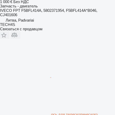
1 000 €
Без НДС
Запчасть - двигатель
IVECO FPT F5BFL414A, 5802371954, F5BFL414A*B046,
CJ401606
Литва, Padvariai
TECH4S
Связаться с продавцом
ось для телескопического