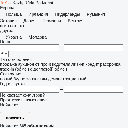
Telšiai
Kazlų Rūda
Padvariai
Европа
Польша
Ирландия
Нидерланды
Румыния
Эстония
Дания
Германия
Венгрия
показать все
другие
Украина
Молдова
Цена
–
Тип объявления
продажа
аукцион
от производителя
лизинг
кредит
рассрочка
trade-in (обмен с доплатой)
обмен
Состояние
новый
б/у
по запчастям
демонстрационный
Год выпуска
–
Не хватает фильтров?
Предложить изменение
Найдено:
-
показать
Найдено:
365 объявлений