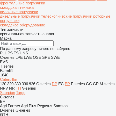
фронтальные погрузчики
складская техника
вилочные погрузчики
дизельные погрузчики
телескопические погрузчики
роторные
погрузчики
складское оборудование
Тип запчасти
оригинальная запчасть
аналог
Марка
По данному запросу ничего не найдено
PLL
PS
TS
UNS
C-series
LPE
LWE
OSE
SPE
SWE
EVS
T series
Farmlift
1840
Caterpillar
120
320
330
336
926
C-series
DP
EC
EP
F-series
GC
GP
M-series
NPV
NR
TH
V-series
Scorpion
Targo
C-series
BF
Agri Farmer
Agri Plus
Pegasus
Samson
D-series
G-series
GTH