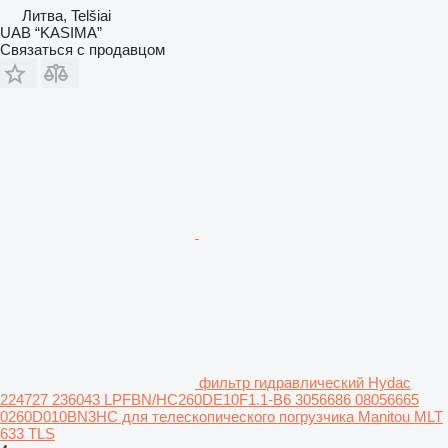
Литва, Telšiai
UAB “KASIMA”
Связаться с продавцом
фильтр гидравлический Hydac
224727 236043 LPFBN/HC260DE10F1.1-B6 3056686 08056665
0260D010BN3HC для телескопического погрузчика Manitou MLT
633 TLS