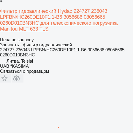
4
Фильтр гидравлический Hydac 224727 236043
LPFBN/HC260DE10F1.1-B6 3056686 08056665
0260D010BN3HC для телескопического погрузчика
Manitou MLT 633 TLS
Цена по запросу
Запчасть - фильтр гидравлический
224727 236043 LPFBN/HC260DE10F1.1-B6 3056686 08056665
0260D010BN3HC
Литва, Telšiai
UAB “KASIMA”
Связаться с продавцом