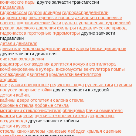
конические пары
другие запчасти трансмиссии
гидравлика
гидронасосы
гидроцилиндры
гидрораспределители
гидромоторы
шестеренные насосы
аксиально поршневые
насосы
гидравлические баки
пульты управления гидравликой
рукава высокого давления
фильтры гидравлические
привод
гидронасоса
героторные гидромоторы
другие запчасти
гидравлики
детали двигателя
двигатели
маслоохладители
интеркулеры
блоки цилиндров
другие запчасти двигателя
система охлаждения
радиаторы охлаждения двигателя
кожухи вентилятора
комбинированные кулеры
вискомуфты вентилятора
помпы
охлаждения двигателя
крыльчатки вентилятора
ходовая
оси
кулаки поворотные
редукторы хода
рулевые тяги
ступицы
полуоси
опорные стойки
другие запчасти к ходовой
детали кабины
кабины
двери
отопители салона
стекла
боковые стекла
лобовые стекла
моторчики стеклоочистителя
облицовка
бачки омывателя
капоты
сиденья
щетки стеклоочистителя
дефлекторы
воздуховода
другие запчасти кабины
детали кузова
стрелы
квик-каплеры
крановые лебедки
крылья
сцепные