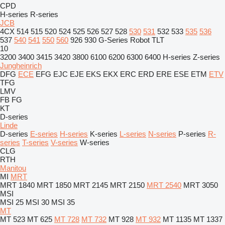
CPD
H-series
R-series
JCB
4CX
514
515
520
524
525
526
527
528
530
531
532
533
535
536
537
540
541
550
560
926
930
G-Series
Robot
TLT
10
3200
3400
3415
3420
3800
6100
6200
6300
6400
H-series
Z-series
Jungheinrich
DFG
ECE
EFG
EJC
EJE
EKS
EKX
ERC
ERD
ERE
ESE
ETM
ETV
TFG
LMV
FB
FG
KT
D-series
Linde
D-series
E-series
H-series
K-series
L-series
N-series
P-series
R-
series
T-series
V-series
W-series
CLG
RTH
Manitou
MI
MRT
MRT 1840
MRT 1850
MRT 2145
MRT 2150
MRT 2540
MRT 3050
MSI
MSI 25
MSI 30
MSI 35
MT
MT 523
MT 625
MT 728
MT 732
MT 928
MT 932
MT 1135
MT 1337