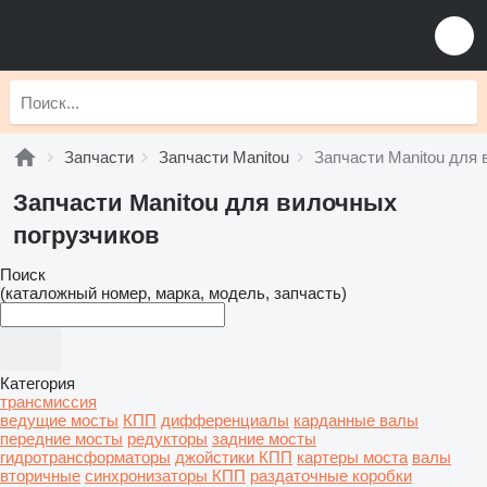
Запчасти
Запчасти Manitou
Запчасти Manitou для 
Запчасти Manitou для вилочных
погрузчиков
Поиск
(каталожный номер, марка, модель, запчасть)
Категория
трансмиссия
ведущие мосты
КПП
дифференциалы
карданные валы
передние мосты
редукторы
задние мосты
гидротрансформаторы
джойстики КПП
картеры моста
валы
вторичные
синхронизаторы КПП
раздаточные коробки