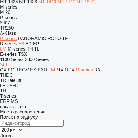
MT 1435
MT 1436
MT 1440
MT 1740
MT 1840
M series
M 26
P-series
9407
TR250
A-Class
P-series
PANORAMIC
ROTO
TF
D-series
FB
FD
FG
LM
M-series
TH
TL
E-series
TSX
1100 Series
2800 Series
Still
CX
EGU
EGV
EK
EXU
FM
MX
OPX
R-series
RX
THDC
TR
TeleLift
6FD
8FD
TH
T-series
ERP
MS
показать все
Место расположения
Поиск по радиусу
Литва