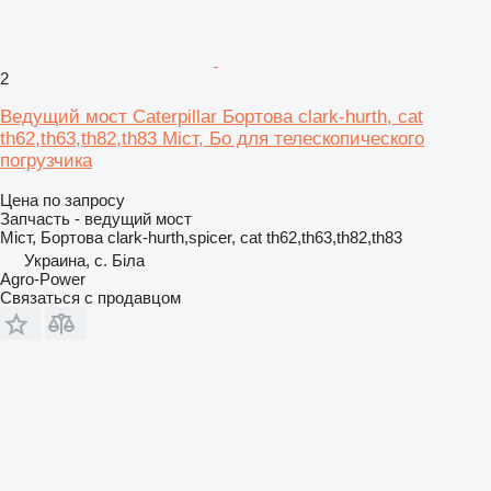
2
Ведущий мост Caterpillar Бортова clark-hurth, cat
th62,th63,th82,th83 Міст, Бо для телескопического
погрузчика
Цена по запросу
Запчасть - ведущий мост
Міст, Бортова clark-hurth,spicer, cat th62,th63,th82,th83
Украина, с. Біла
Agro-Power
Связаться с продавцом