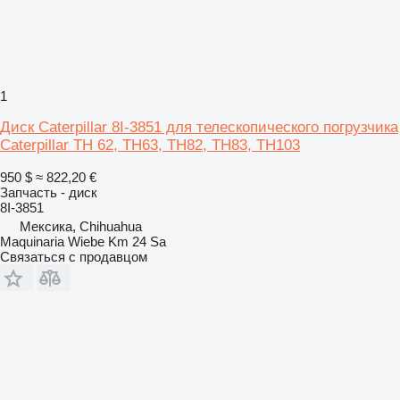
1
Диск Caterpillar 8I-3851 для телескопического погрузчика
Caterpillar TH 62, TH63, TH82, TH83, TH103
950 $
≈ 822,20 €
Запчасть - диск
8I-3851
Мексика, Chihuahua
Maquinaria Wiebe Km 24 Sa
Связаться с продавцом