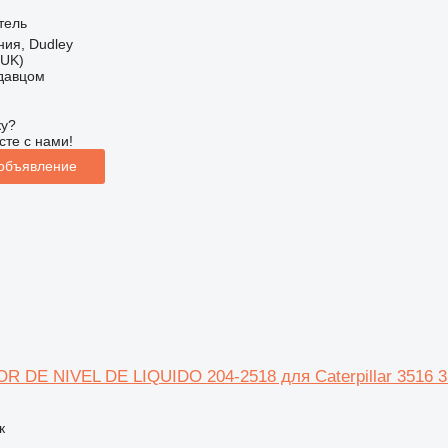
тель
ия, Dudley
(UK)
одавцом
ку?
сте с нами!
 объявление
R DE NIVEL DE LIQUIDO 204-2518 для Caterpillar 3516 3
к