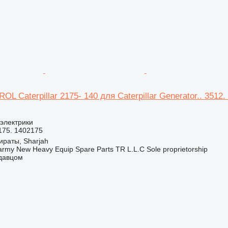
 Caterpillar 2175- 140 для Caterpillar Generator.. 3512.
 электрики
175. 1402175
раты, Sharjah
my New Heavy Equip Spare Parts TR L.L.C Sole proprietorship
одавцом