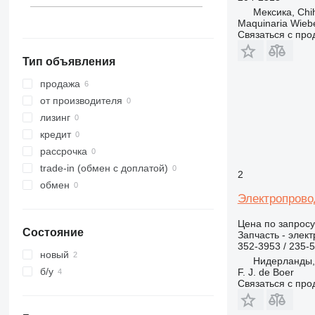
Мексика, Chi
Maquinaria Wieb
Связаться с пр
Тип объявления
продажа
от производителя
лизинг
кредит
рассрочка
trade-in (обмен с доплатой)
2
обмен
Электропровод
Цена по запросу
Состояние
Запчасть - элек
352-3953 / 235-
новый
Нидерланды, 
б/у
F. J. de Boer
Связаться с пр