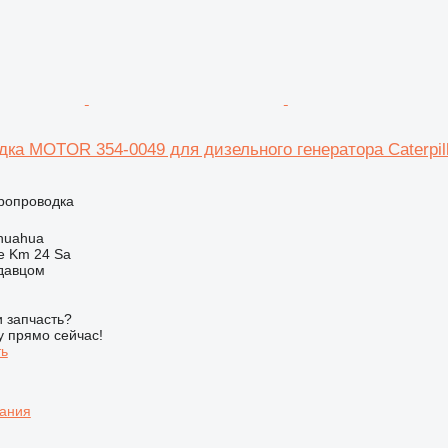
ка MOTOR 354-0049 для дизельного генератора Caterpil
тропроводка
huahua
e Km 24 Sa
одавцом
 запчасть?
у прямо сейчас!
ть
вания