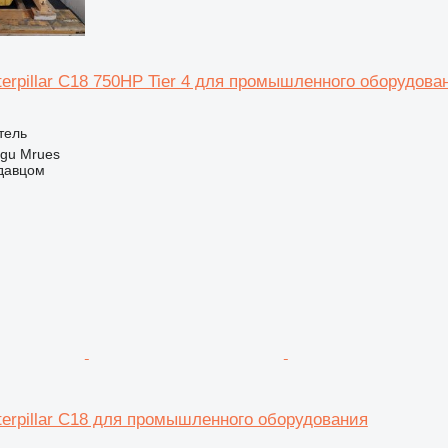
erpillar C18 750HP Tier 4 для промышленного оборудова
тель
rgu Mrues
одавцом
terpillar C18 для промышленного оборудования