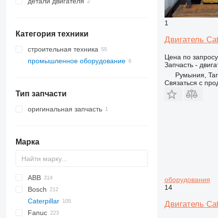
детали двигателя
электропроводка
датчики
двигатели
1
другие запчасти электрики
Категория техники
Двигатель Cat
строительная техника
Цена по запросу
промышленное оборудование
экскаваторы
Запчасть - двига
техника для земляных работ
электрогенераторы
Румыния, Ta
Связаться с пр
строительные погрузчики
бульдозеры
дизельные генераторы
Тип запчасти
другая спецтехника
грейдеры
фронтальные погрузчики
другие генераторы
оригинальная запчасть
Марка
ABB
оборудования
14
Bosch
GA
BG
EVS
VT
Caterpillar
ROC
Двигатель Ca
Fanuc
XAS
305
C-series
FP
BF
SP
DW