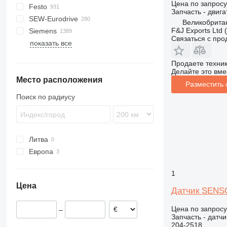
Цена по запросу
Festo
XRHS
320
KTA
Запчасть - двига
SEW-Eurodrive
XRVS
910
TS
GTO
AFC
P-series
ECE
KR
AS
KM
A-series
E-series
D-series
1100 Series
Clio
Великобритан
F&J Exports Ltd 
Siemens
C-series
GTP
SPF
ERC
BS
L-series
MM
Scenic
Связаться с пр
показать все
D series
Kord
StitchLiner
ESD
LH
EFG
RL
T600
SP
C18
G-series
OHT
VAC
R-series
R-series
T650M2
C32
Продаете техни
GP
PM
TC
Делайте это вме
Место расположения
V-series
QM
Разместить
SM
Поиск по радиусу
Stahlfolder
Литва
Европа
Нидерланды
1
Румыния
Цена
Великобритания
Датчик SENSO
Цена по запросу
–
Запчасть - датчи
204-2518