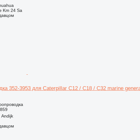
huahua
e Km 24 Sa
одавцом
ка 352-3953 для Caterpillar C12 / C18 / C32 marine genera
тропроводка
5859
Andijk
одавцом