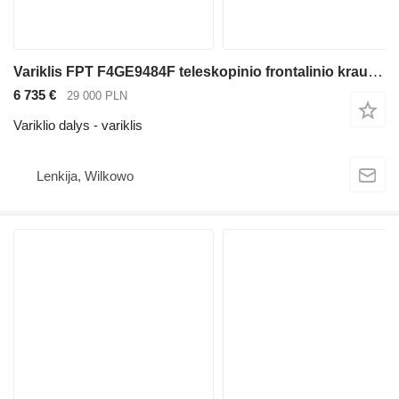
Variklis FPT F4GE9484F teleskopinio frontalinio krautuvo
6 735 €
29 000 PLN
Variklio dalys - variklis
Lenkija, Wilkowo