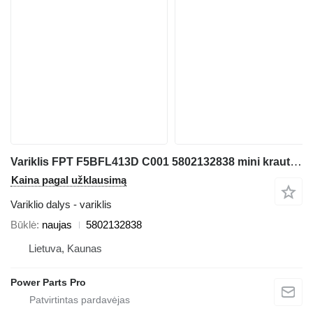
Variklis FPT F5BFL413D C001 5802132838 mini krautuvo Case SV340B
Kaina pagal užklausimą
Variklio dalys - variklis
Būklė
naujas
5802132838
Lietuva, Kaunas
Power Parts Pro