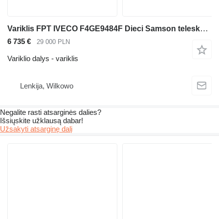
Variklis FPT IVECO F4GE9484F Dieci Samson teleskopinio frontalinio krautuvo
6 735 €
29 000 PLN
Variklio dalys - variklis
Lenkija, Wilkowo
Negalite rasti atsarginės dalies?
Išsiųskite užklausą dabar!
Užsakyti atsarginę dalį