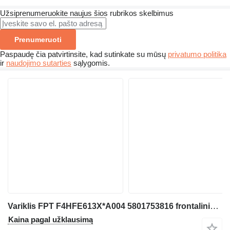
Užsiprenumeruokite naujus šios rubrikos skelbimus
Prenumeruoti
Paspaudę čia patvirtinsite, kad sutinkate su mūsų
privatumo politika
ir
naudojimo sutarties
sąlygomis.
Variklis FPT F4HFE613X*A004 5801753816 frontalinio krautuvo Case 821
Kaina pagal užklausimą