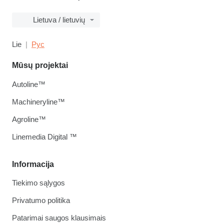
Lietuva / lietuvių
Lie
Рус
Mūsų projektai
Autoline™
Machineryline™
Agroline™
Linemedia Digital ™
Informacija
Tiekimo sąlygos
Privatumo politika
Patarimai saugos klausimais