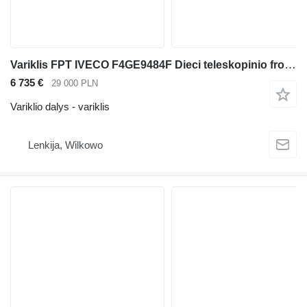
Variklis FPT IVECO F4GE9484F Dieci teleskopinio frontalinio krautuvo
6 735 €
29 000 PLN
Variklio dalys - variklis
Lenkija, Wilkowo