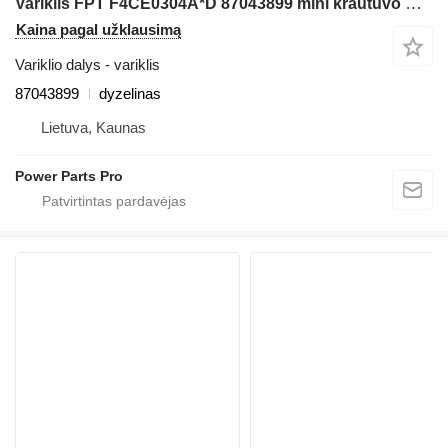
Variklis FPT F4CE0304A*D 87043899 mini krautuvo New Holland LS180.B
Kaina pagal užklausimą
Variklio dalys - variklis
87043899
dyzelinas
Lietuva, Kaunas
Power Parts Pro