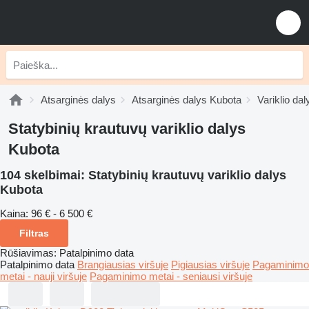
Atsarginės dalys
Atsarginės dalys Kubota
Variklio da
Statybinių krautuvų variklio dalys
Kubota
104 skelbimai:
Statybinių krautuvų variklio dalys
Kubota
Kaina:
96 € - 6 500 €
Filtras
Rūšiavimas
:
Patalpinimo data
Patalpinimo data
Brangiausias viršuje
Pigiausias viršuje
Pagaminimo
metai - nauji viršuje
Pagaminimo metai - seniausi viršuje