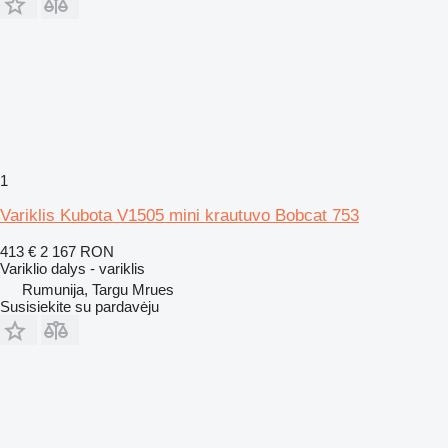
1
Variklis Kubota V1505 mini krautuvo Bobcat 753
413 €
2 167 RON
Variklio dalys - variklis
Rumunija, Targu Mrues
Susisiekite su pardavėju