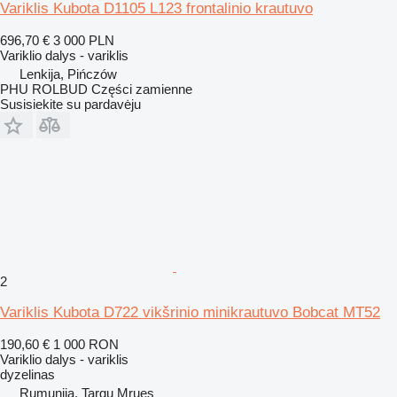
Variklis Kubota D1105 L123 frontalinio krautuvo
696,70 €
3 000 PLN
Variklio dalys - variklis
Lenkija, Pińczów
PHU ROLBUD Części zamienne
Susisiekite su pardavėju
2
Variklis Kubota D722 vikšrinio minikrautuvo Bobcat MT52
190,60 €
1 000 RON
Variklio dalys - variklis
dyzelinas
Rumunija, Targu Mrues