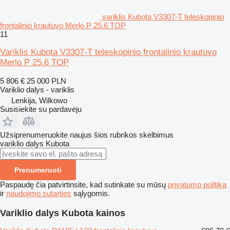
variklis Kubota V3307-T teleskopinio
frontalinio krautuvo Merlo P 25.6 TOP
11
Variklis Kubota V3307-T teleskopinio frontalinio krautuvo
Merlo P 25.6 TOP
5 806 €
25 000 PLN
Variklio dalys - variklis
Lenkija, Wilkowo
Susisiekite su pardavėju
Užsiprenumeruokite naujus šios rubrikos skelbimus
variklio dalys
Kubota
Prenumeruoti
Paspaudę čia patvirtinsite, kad sutinkate su mūsų
privatumo politika
ir
naudojimo sutarties
sąlygomis.
Variklio dalys Kubota kainos