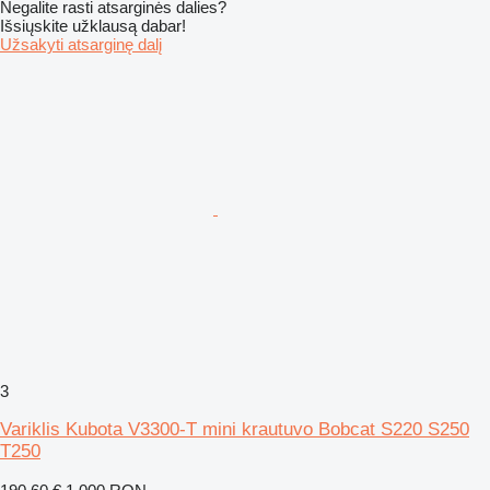
Negalite rasti atsarginės dalies?
Išsiųskite užklausą dabar!
Užsakyti atsarginę dalį
3
Variklis Kubota V3300-T mini krautuvo Bobcat S220 S250
T250