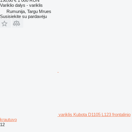
190,60 €
1 000 RON
Variklio dalys - variklis
Rumunija, Targu Mrues
Susisiekite su pardavėju
variklis Kubota D1105 L123 frontalinio
krautuvo
12