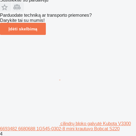
Parduodate techniką ar transporto priemones?
Darykite tai su mumis!
Įdėti skelbimą
cilindrų bloko galvutė Kubota V3300
6693482 6680688 1G545-0302-8 mini krautuvo Bobcat S220
4