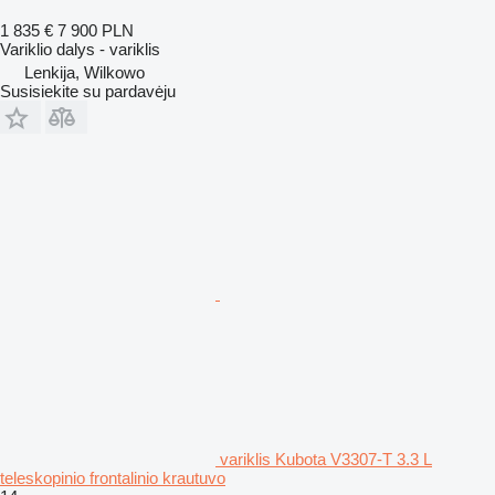
1 835 €
7 900 PLN
Variklio dalys - variklis
Lenkija, Wilkowo
Susisiekite su pardavėju
variklis Kubota V3307-T 3.3 L
teleskopinio frontalinio krautuvo