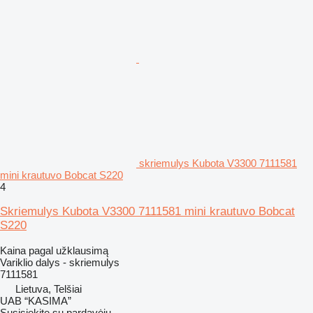
skriemulys Kubota V3300 7111581
mini krautuvo Bobcat S220
4
Skriemulys Kubota V3300 7111581 mini krautuvo Bobcat
S220
Kaina pagal užklausimą
Variklio dalys - skriemulys
7111581
Lietuva, Telšiai
UAB “KASIMA”
Susisiekite su pardavėju