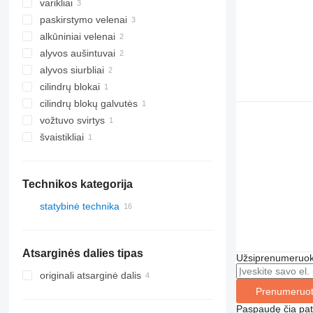
varikliai
paskirstymo velenai
alkūniniai velenai
alyvos aušintuvai
alyvos siurbliai
cilindrų blokai
cilindrų blokų galvutės
vožtuvo svirtys
švaistikliai
Technikos kategorija
statybinė technika
statybiniai krautuvai
frontaliniai krautuvai
Atsarginės dalies tipas
Užsiprenumeruoki
originali atsarginė dalis
Prenumeruot
Paspaudę čia patv