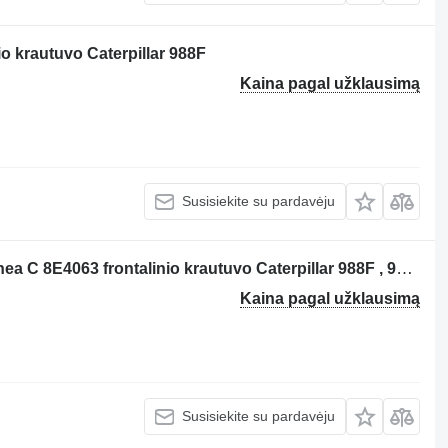
o krautuvo Caterpillar 988F
Kaina pagal užklausimą
Susisiekite su pardavėju
Variklis Per: Caterpillar 988F Miscellanea C 8E4063 frontalinio krautuvo Caterpillar 988F , 988F, 988F II
Kaina pagal užklausimą
Susisiekite su pardavėju