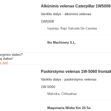
Alkūninis velenas Caterpillar 1W5008 
Variklio dalys - alkūninis velenas
1W5008
Ispanija, Bajo Salceda De Caselas
Ibs Machinery S.L.
arginės dalies?
są dabar!
ę dalį
Paskirstymo velenas 1W-5060 frontali
Variklio dalys - paskirstymo velenas
1W-5060
Meksika, Chihuahua
Maquinaria Wiebe Km 24 Sa