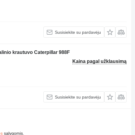
Susisiekite su pardavėju
alinio krautuvo Caterpillar 988F
Kaina pagal užklausimą
Susisiekite su pardavėju
es
sąlygomis.