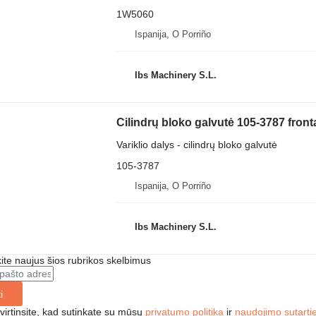
1W5060
Ispanija, O Porriño
Ibs Machinery S.L.
Cilindrų bloko galvutė 105-3787 front
Variklio dalys - cilindrų bloko galvutė
105-3787
Ispanija, O Porriño
Ibs Machinery S.L.
te naujus šios rubrikos skelbimus
i
irtinsite, kad sutinkate su mūsų
privatumo politika
ir
naudojimo sutarti