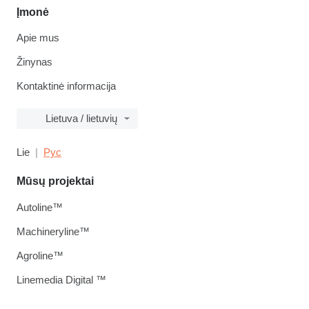
Įmonė
Apie mus
Žinynas
Kontaktinė informacija
Lietuva / lietuvių
Lie
Рус
Mūsų projektai
Autoline™
Machineryline™
Agroline™
Linemedia Digital ™