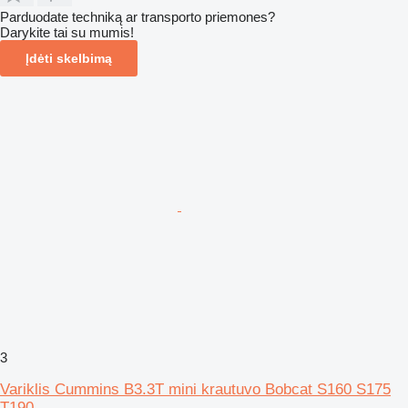
Parduodate techniką ar transporto priemones?
Darykite tai su mumis!
Įdėti skelbimą
3
Variklis Cummins B3.3T mini krautuvo Bobcat S160 S175
T190