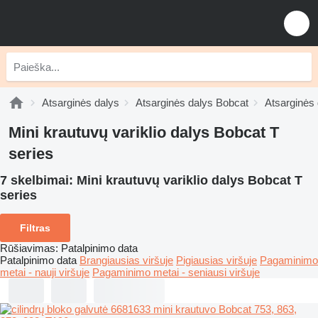
Atsarginės dalys
Atsarginės dalys Bobcat
Atsarginės 
Mini krautuvų variklio dalys Bobcat T
series
7 skelbimai:
Mini krautuvų variklio dalys Bobcat T
series
Filtras
Rūšiavimas
:
Patalpinimo data
Patalpinimo data
Brangiausias viršuje
Pigiausias viršuje
Pagaminimo
metai - nauji viršuje
Pagaminimo metai - seniausi viršuje