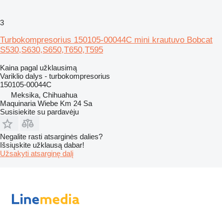
3
Turbokompresorius 150105-00044C mini krautuvo Bobcat
S530,S630,S650,T650,T595
Kaina pagal užklausimą
Variklio dalys - turbokompresorius
150105-00044C
Meksika, Chihuahua
Maquinaria Wiebe Km 24 Sa
Susisiekite su pardavėju
Negalite rasti atsarginės dalies?
Išsiųskite užklausą dabar!
Užsakyti atsarginę dalį