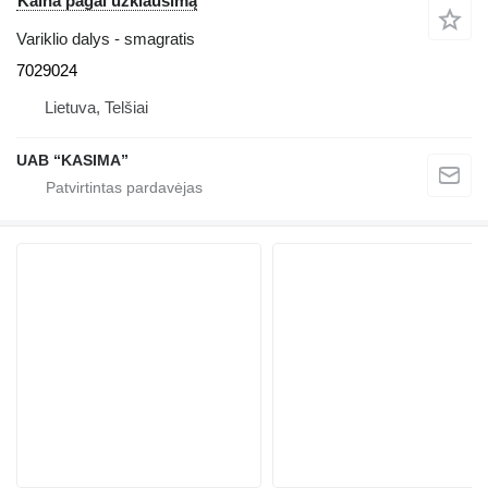
Kaina pagal užklausimą
Variklio dalys - smagratis
7029024
Lietuva, Telšiai
UAB “KASIMA”