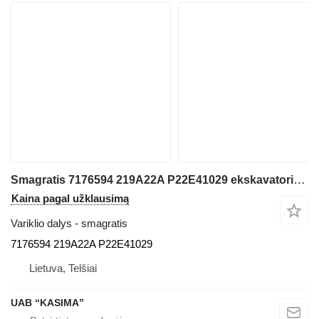
Smagratis 7176594 219A22A P22E41029 ekskavatoriaus Bobcat
Kaina pagal užklausimą
Variklio dalys - smagratis
7176594 219A22A P22E41029
Lietuva, Telšiai
UAB “KASIMA”