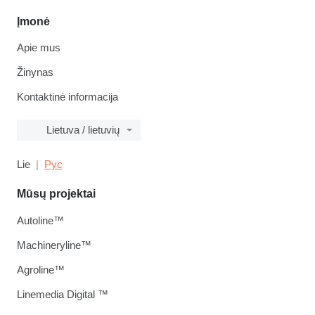
Įmonė
Apie mus
Žinynas
Kontaktinė informacija
Lietuva / lietuvių
Lie
Рус
Mūsų projektai
Autoline™
Machineryline™
Agroline™
Linemedia Digital ™