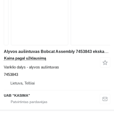
Alyvos aušintuvas Bobcat Assembly 7453843 ekskavatoriaus Bobcat S76
Kaina pagal užklausimą
Variklio dalys - alyvos aušintuvas
7453843
Lietuva, Telšiai
UAB “KASIMA”