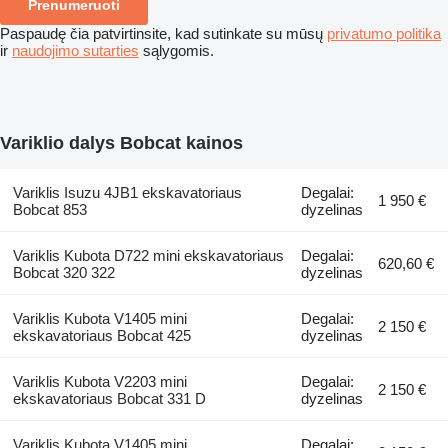
Prenumeruoti
Paspaudę čia patvirtinsite, kad sutinkate su mūsų
privatumo politika
ir
naudojimo sutarties
sąlygomis.
Variklio dalys Bobcat kainos
Variklis Isuzu 4JB1 ekskavatoriaus
Degalai:
1 950 €
Bobcat 853
dyzelinas
Variklis Kubota D722 mini ekskavatoriaus
Degalai:
620,60 €
Bobcat 320 322
dyzelinas
Variklis Kubota V1405 mini
Degalai:
2 150 €
ekskavatoriaus Bobcat 425
dyzelinas
Variklis Kubota V2203 mini
Degalai:
2 150 €
ekskavatoriaus Bobcat 331 D
dyzelinas
Variklis Kubota V1405 mini
Degalai: