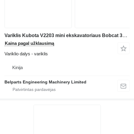
Variklis Kubota V2203 mini ekskavatoriaus Bobcat 331 C D G E 334 337 341 E42 E45
Kaina pagal užklausimą
Variklio dalys - variklis
Kinija
Belparts Engineering Machinery Limited