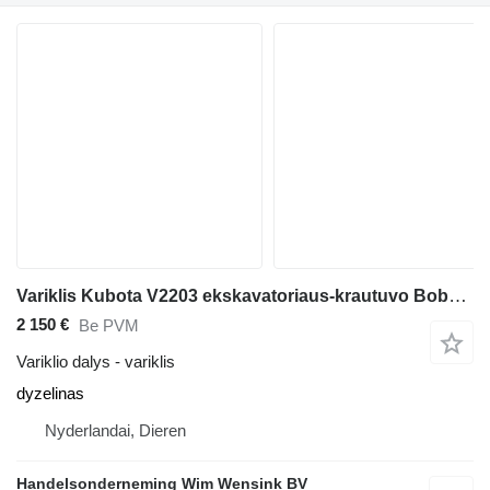
Variklis Kubota V2203 ekskavatoriaus-krautuvo Bobcat B300, S175, S150
2 150 €
Be PVM
Variklio dalys - variklis
dyzelinas
Nyderlandai, Dieren
Handelsonderneming Wim Wensink BV