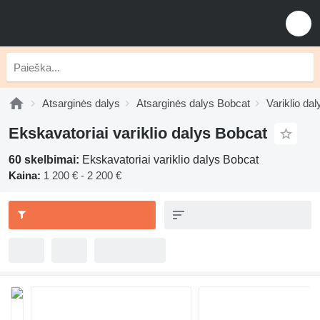
Atsarginės dalys
Atsarginės dalys Bobcat
Variklio da
Ekskavatoriai variklio dalys Bobcat
60 skelbimai:
Ekskavatoriai variklio dalys Bobcat
Kaina:
1 200 € - 2 200 €