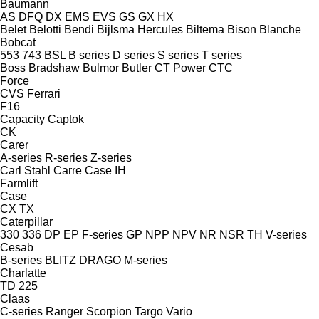
Baumann
AS
DFQ
DX
EMS
EVS
GS
GX
HX
Belet
Belotti
Bendi
Bijlsma Hercules
Biltema
Bison
Blanche
Bobcat
553
743
BSL
B series
D series
S series
T series
Boss
Bradshaw
Bulmor
Butler
CT Power
CTC
Force
CVS Ferrari
F16
Capacity
Captok
CK
Carer
A-series
R-series
Z-series
Carl Stahl
Carre
Case IH
Farmlift
Case
CX
TX
Caterpillar
330
336
DP
EP
F-series
GP
NPP
NPV
NR
NSR
TH
V-series
Cesab
B-series
BLITZ
DRAGO
M-series
Charlatte
TD 225
Claas
C-series
Ranger
Scorpion
Targo
Vario