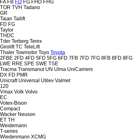
FA
FB
FD
FG
FHD
FHG
TOR
TVH
Tadano
GR
Taian
Tailift
FD
FG
Taylor
THDC
Tder
Terberg
Terex
Girolift
TC
TeleLift
Thaler
Towmotor
Toyo
Toyota
2FBE
2FD
4FD
5FD
5FG
6FD
7FB
7FD
7FG
8FB
8FD
8FG
LWE
RRE
SPE
SWE
TSE
Tracma
Transmanut
UN
Ulma
UniCarriers
DX
FD
PMR
Unicraft
Universal
Utilev
Valmet
120
Vmax
Volk
Volvo
EC
Votex-Bison
Compact
Wacker Neuson
ET
TH
Weidemann
T-series
Wiedenmann
XCMG