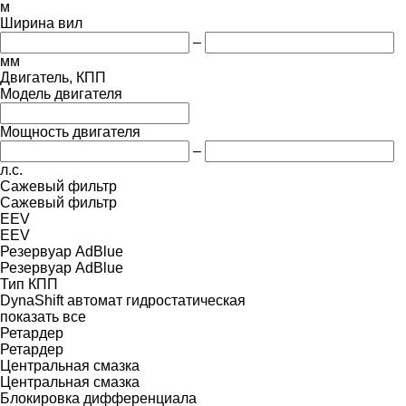
м
Ширина вил
–
мм
Двигатель, КПП
Модель двигателя
Мощность двигателя
–
л.с.
Сажевый фильтр
Сажевый фильтр
EEV
EEV
Резервуар AdBlue
Резервуар AdBlue
Тип КПП
DynaShift
автомат
гидростатическая
показать все
Ретардер
Ретардер
Центральная смазка
Центральная смазка
Блокировка дифференциала