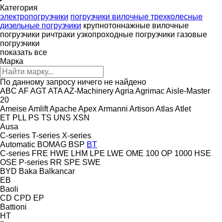
Категория
электропогрузчики
погрузчики вилочные трехколесные
дизельные погрузчики
крупнотоннажные вилочные
погрузчики
ричтраки
узкопроходные погрузчики
газовые
погрузчики
показать все
Марка
По данному запросу ничего не найдено
ABC
AF
AGT
ATA
AZ-Machinery
Agria
Agrimac
Aisle-Master
20
Ameise
Amlift
Apache
Apex
Armanni
Artison
Atlas
Atlet
ET
PLL
PS
TS
UNS
XSN
Ausa
C-series
T-series
X-series
Automatic
BOMAG
BSP
BT
C-series
FRE
HWE
LHM
LPE
LWE
OME 100
OP 1000 HSE
OSE
P-series
RR
SPE
SWE
BYD
Baka
Balkancar
EB
Baoli
CD
CPD
EP
Battioni
HT