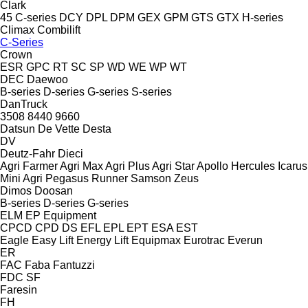
Clark
45
C-series
DCY
DPL
DPM
GEX
GPM
GTS
GTX
H-series
Climax
Combilift
C-Series
Crown
ESR
GPC
RT
SC
SP
WD
WE
WP
WT
DEC
Daewoo
B-series
D-series
G-series
S-series
DanTruck
3508
8440
9660
Datsun
De Vette
Desta
DV
Deutz-Fahr
Dieci
Agri Farmer
Agri Max
Agri Plus
Agri Star
Apollo
Hercules
Icarus
Mini Agri
Pegasus
Runner
Samson
Zeus
Dimos
Doosan
B-series
D-series
G-series
ELM
EP Equipment
CPCD
CPD
DS
EFL
EPL
EPT
ESA
EST
Eagle
Easy Lift
Energy Lift
Equipmax
Eurotrac
Everun
ER
FAC
Faba
Fantuzzi
FDC
SF
Faresin
FH