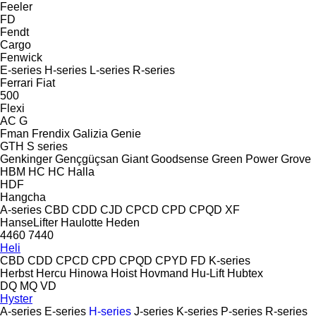
Feeler
FD
Fendt
Cargo
Fenwick
E-series
H-series
L-series
R-series
Ferrari
Fiat
500
Flexi
AC
G
Fman
Frendix
Galizia
Genie
GTH
S series
Genkinger
Gençgüçsan
Giant
Goodsense
Green Power
Grove
HBM
HC
HC
Halla
HDF
Hangcha
A-series
CBD
CDD
CJD
CPCD
CPD
CPQD
XF
HanseLifter
Haulotte
Heden
4460
7440
Heli
CBD
CDD
CPCD
CPD
CPQD
CPYD
FD
K-series
Herbst
Hercu
Hinowa
Hoist
Hovmand
Hu-Lift
Hubtex
DQ
MQ
VD
Hyster
A-series
E-series
H-series
J-series
K-series
P-series
R-series