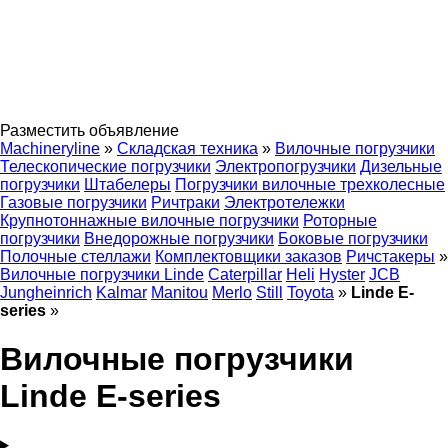
Разместить объявление
Machineryline
»
Складская техника
»
Вилочные погрузчики
Телескопические погрузчики
Электропогрузчики
Дизельные
погрузчики
Штабелеры
Погрузчики вилочные трехколесные
Газовые погрузчики
Ричтраки
Электротележки
Крупнотоннажные вилочные погрузчики
Роторные
погрузчики
Внедорожные погрузчики
Боковые погрузчики
Полочные стеллажи
Комплектовщики заказов
Ричстакеры
»
Вилочные погрузчики Linde
Caterpillar
Heli
Hyster
JCB
Jungheinrich
Kalmar
Manitou
Merlo
Still
Toyota
»
Linde E-
series
»
Вилочные погрузчики
Linde E-series