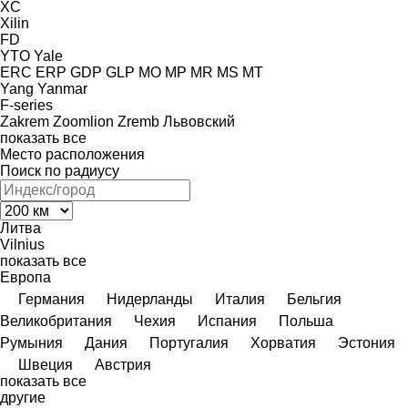
XC
Xilin
FD
YTO
Yale
ERC
ERP
GDP
GLP
MO
MP
MR
MS
MT
Yang
Yanmar
F-series
Zakrem
Zoomlion
Zremb
Львовский
показать все
Место расположения
Поиск по радиусу
Литва
Vilnius
показать все
Европа
Германия
Нидерланды
Италия
Бельгия
Великобритания
Чехия
Испания
Польша
Румыния
Дания
Португалия
Хорватия
Эстония
Швеция
Австрия
показать все
другие