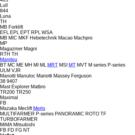
Lull
844
Luna
TH
MB Forklift
EFL
EPL
EPT
RPL
WSA
MB
MIC
MKF Hebetechnik
Macao
Machpro
MP
Magaziner
Magni
RTH
TH
Manitou
BT
MC
ME
MH
MI
ML
MRT
MSI
MT
MVT
M series
P-series
ULM
VJR
Manotti
Manuloc
Mariotti
Massey Ferguson
38
9407
Mast Explorer
Matbro
TR200
TR250
Maximal
FB
Mazaka
Meclift
Merlo
MULTIFARMER
P-series
PANORAMIC
ROTO
TF
TURBOFARMER
MiMA
Mitsubishi
FB
FD
FG
NT