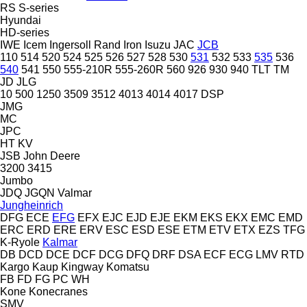
RS
S-series
Hyundai
HD-series
IWE
Icem
Ingersoll Rand
Iron
Isuzu
JAC
JCB
110
514
520
524
525
526
527
528
530
531
532
533
535
536
540
541
550
555-210R
555-260R
560
926
930
940
TLT
TM
JD
JLG
10
500
1250
3509
3512
4013
4014
4017
DSP
JMG
MC
JPC
HT
KV
JSB
John Deere
3200
3415
Jumbo
JDQ
JGQN
Valmar
Jungheinrich
DFG
ECE
EFG
EFX
EJC
EJD
EJE
EKM
EKS
EKX
EMC
EMD
ERC
ERD
ERE
ERV
ESC
ESD
ESE
ETM
ETV
ETX
EZS
TFG
K-Ryole
Kalmar
DB
DCD
DCE
DCF
DCG
DFQ
DRF
DSA
ECF
ECG
LMV
RTD
Kargo
Kaup
Kingway
Komatsu
FB
FD
FG
PC
WH
Kone
Konecranes
SMV