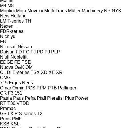
Moffett
M4
M8
Montini
Mora
Movexx
Multi-Trans
Müller Machinery
NP
NYK
New Holland
LM
T-series
TH
Nexen
FDR-series
Nichiyu
FB
Nicosail
Nissan
Datsun
FD
FG
FJ
PD
PJ
PLP
Niuli
Noblelift
EDGE
FE
PSE
Nuova
O&K
OM
CL
DI
E-series
TSX
XD
XE
XR
OMG
715
Ergos
Neos
Omar
Ormig
PGS
PPM
PTB
Palfinger
CR
F3 151
Patria
Paus
Pefra
Pfaff
Pieralisi
Plus Power
RT
T30
VTDD
Pramac
GS
LX
P
S-series
TX
Prins
RMF
KSB
KSL