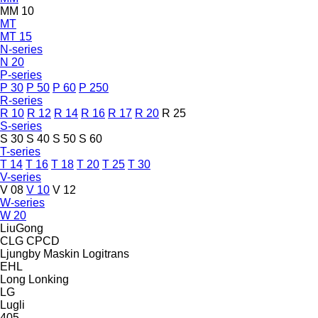
MM 10
MT
MT 15
N-series
N 20
P-series
P 30
P 50
P 60
P 250
R-series
R 10
R 12
R 14
R 16
R 17
R 20
R 25
S-series
S 30
S 40
S 50
S 60
T-series
T 14
T 16
T 18
T 20
T 25
T 30
V-series
V 08
V 10
V 12
W-series
W 20
LiuGong
CLG
CPCD
Ljungby Maskin
Logitrans
EHL
Long
Lonking
LG
Lugli
405