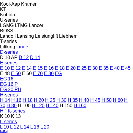
Kooi-Aap
Kramer
KT
Kubota
U-series
LGMG
LTMG
Lancer
BOSS
Landoll
Lansing
Leistunglift
Liebherr
T-series
Liftking
Linde
D-series
D 10 AP
D 12
D 14
E-series
E 10
E 12
E 14
E 15
E 16
E 18
E 20
E 25
E 30
E 35
E 40
E 45
E 48
E 50
E 60
E 70
E 80
EG
EG 16
EG 16 P
EG 20 PH
H-series
H 14
H 16
H 18
H 20
H 25
H 30
H 35
H 40
H 45
H 50
H 60
H
70
H 80
H 100
H 120
H 140
H 150
H 160
HT
K-series
K 10
K 13
L-series
L 10
L 12
L 14
L 16
L 20
MM