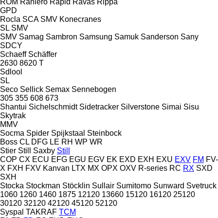
ROM
Raniero
Rapid
Ravas
Rippa
GPD
Rocla
SCA
SMV Konecranes
SL
SMV
SMV
Samag
Sambron
Samsung
Samuk
Sanderson
Sany
SDCY
Schaeff
Schäffer
2630
8620 T
Sdlool
SL
Seco
Sellick
Semax
Sennebogen
305
355
608
673
Shantui
Sichelschmidt
Sidetracker
Silverstone
Simai
Sisu
Skytrak
MMV
Socma
Spider
Spijkstaal
Steinbock
Boss
CL
DFG
LE
RH
WP
WR
Stier
Still Saxby
Still
COP
CX
ECU
EFG
EGU
EGV
EK
EXD
EXH
EXU
EXV
FM
FV-
X
FXH
FXV
Kanvan
LTX
MX
OPX
OXV
R-series
RC
RX
SXD
SXH
Stocka
Stockman
Stöcklin
Sullair
Sumitomo
Sunward
Svetruck
1060
1260
1460
1875
12120
13660
15120
16120
25120
30120
32120
42120
45120
52120
Syspal
TAKRAF
TCM