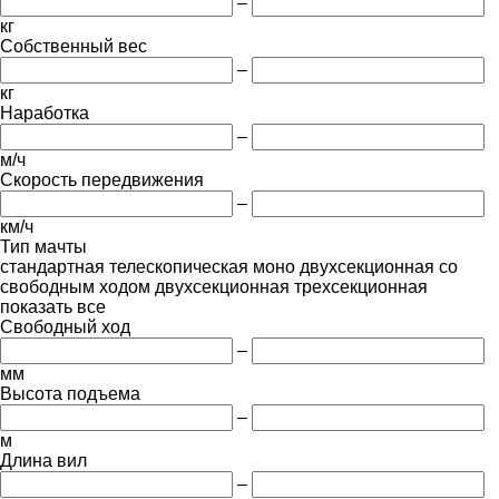
–
кг
Собственный вес
–
кг
Наработка
–
м/ч
Скорость передвижения
–
км/ч
Тип мачты
стандартная
телескопическая
моно
двухсекционная со
свободным ходом
двухсекционная
трехсекционная
показать все
Свободный ход
–
мм
Высота подъема
–
м
Длина вил
–