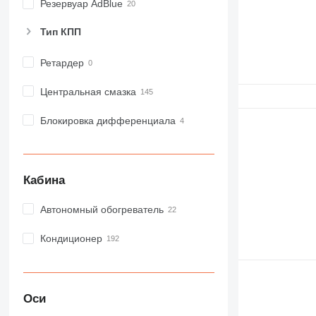
NR
Резервуар AdBlue
PM
Тип КПП
RM
Ретардер
Центральная смазка
Блокировка дифференциала
Кабина
Автономный обогреватель
Кондиционер
Оси