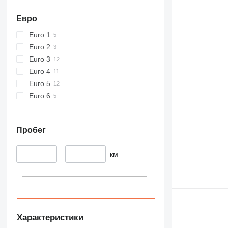
589
826
Евро
906
Euro 1
907
Euro 2
908
Euro 3
910
Euro 4
914
Euro 5
918
Euro 6
924
926
928
Пробег
930
938
–
км
950
953
955
962
963
Характеристики
966