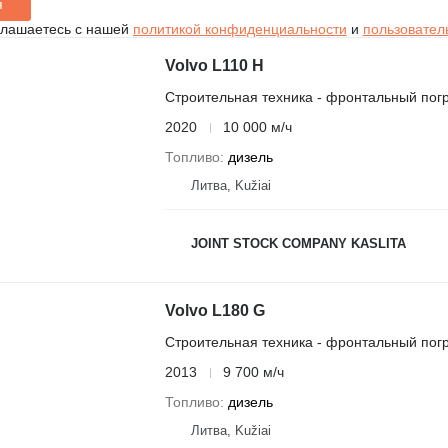
я
глашаетесь с нашей
политикой конфиденциальности
и
пользовател
Volvo L110 H
Строительная техника - фронтальный погр
2020
10 000 м/ч
Топливо
дизель
Литва, Kužiai
JOINT STOCK COMPANY KASLITA
Volvo L180 G
Строительная техника - фронтальный погр
2013
9 700 м/ч
Топливо
дизель
Литва, Kužiai