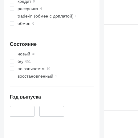
330
S-Series
кредит
336
TM
рассрочка
340
VMT
trade-in (обмен с доплатой)
345
Vibromax
обмен
349
350
Состояние
365
374
новый
390
б/у
395
по запчастям
416
восстановленный
420
424
426
Год выпуска
428
430
–
432
434
444