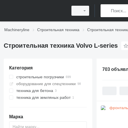
Machineryline
Строительная техника
Строительная техник
Строительная техника Volvo L-series
Категория
703 объяв
строительные погрузчики
оборудование для спецтехники
фронтальные погрузчики
техника для бетона
мультифункциональные
погрузчики
техника для земляных работ
автобетоносмесители
мини-погрузчики
компакторы
Марка