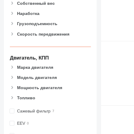
Собственный вес
972
973
Наработка
980
Грузоподъемность
982
Скорость передвижения
988
990
992
AP
Двигатель, КПП
C-series
Марка двигателя
CB
CS
Модель двигателя
D series
Мощность двигателя
E-series
Топливо
F-series
GC
Сажевый фильтр
IT
M-series
EEV
MH