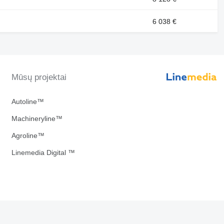
6 038 €
Mūsų projektai
Autoline™
Machineryline™
Agroline™
Linemedia Digital ™