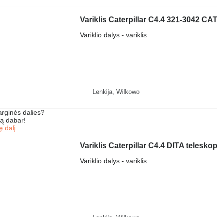
Variklis Caterpillar C4.4 321-3042 CA
Variklio dalys - variklis
Lenkija, Wilkowo
arginės dalies?
są dabar!
ę dalį
Variklis Caterpillar C4.4 DITA telesko
Variklio dalys - variklis