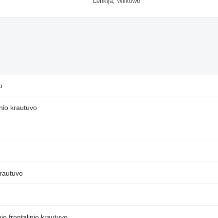
Lenkija, Wilkowo
o
nio krautuvo
krautuvo
o frontalinio krautuvo