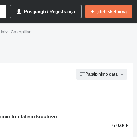
Prisijungti / Registracija
Įdėti skelbimą
dalys Caterpillar
Patalpinimo data
pinio frontalinio krautuvo
6 038 €