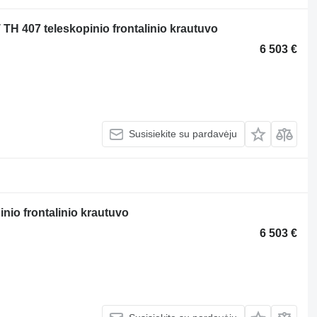
T TH 407 teleskopinio frontalinio krautuvo
6 503 €
Susisiekite su pardavėju
pinio frontalinio krautuvo
6 503 €