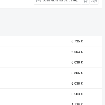
Susisiekite su pardavėju
6 735 €
6 503 €
6 038 €
5 806 €
6 038 €
6 503 €
8 128 €