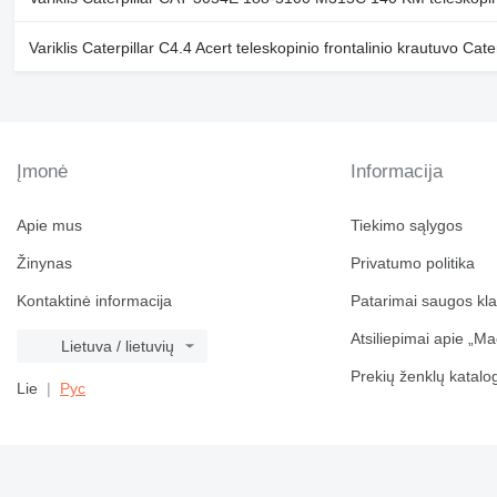
Variklis Caterpillar C4.4 Acert teleskopinio frontalinio krautuvo Cat
Įmonė
Informacija
Apie mus
Tiekimo sąlygos
Žinynas
Privatumo politika
Kontaktinė informacija
Patarimai saugos kl
Atsiliepimai apie „Ma
Lietuva / lietuvių
Prekių ženklų katalo
Lie
Рус