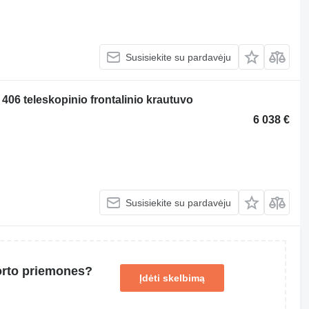
Susisiekite su pardavėju
 406 teleskopinio frontalinio krautuvo
6 038 €
Susisiekite su pardavėju
orto priemones?
Įdėti skelbimą