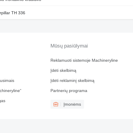
erpillar TH 336
Mūsų pasiūlymai
Reklamuoti sistemoje Machineryline
Įdėti skelbimą
ausimais
Įdėti reklaminį skelbimą
chineryline“
Partnerių programa
gas
Įmonėms