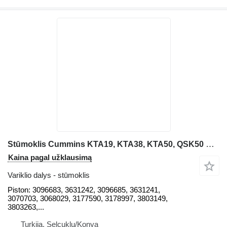
Stūmoklis Cummins KTA19, KTA38, KTA50, QSK50 Piston: karjerinio savivarčio
Kaina pagal užklausimą
Variklio dalys - stūmoklis
Piston: 3096683, 3631242, 3096685, 3631241,
3070703, 3068029, 3177590, 3178997, 3803149,
3803263,...
Turkija, Selçuklu/Konya