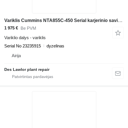
Variklis Cummins NTA855C-450 Serial karjerinio savivarčio Barford RD40
1 975 €
Be PVM
Variklio dalys - variklis
Serial No 23235915
dyzelinas
Airija
Des Lawlor plant repair