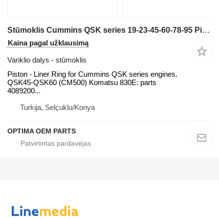
Stūmoklis Cummins QSK series 19-23-45-60-78-95 Piston karjerinio savivarčio
Kaina pagal užklausimą
Variklio dalys - stūmoklis
Piston - Liner Ring for Cummins QSK series engines.
QSK45-QSK60 (CM500) Komatsu 830E: parts
4089200...
Turkija, Selçuklu/Konya
OPTIMA OEM PARTS