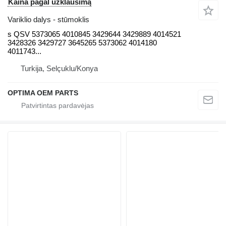
Kaina pagal užklausimą
Variklio dalys - stūmoklis
s QSV 5373065 4010845 3429644 3429889 4014521
3428326 3429727 3645265 5373062 4014180
4011743...
Turkija, Selçuklu/Konya
OPTIMA OEM PARTS