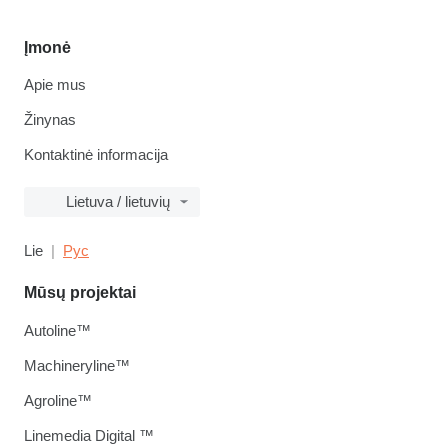
Įmonė
Apie mus
Žinynas
Kontaktinė informacija
Lietuva / lietuvių
Lie
Рус
Mūsų projektai
Autoline™
Machineryline™
Agroline™
Linemedia Digital ™