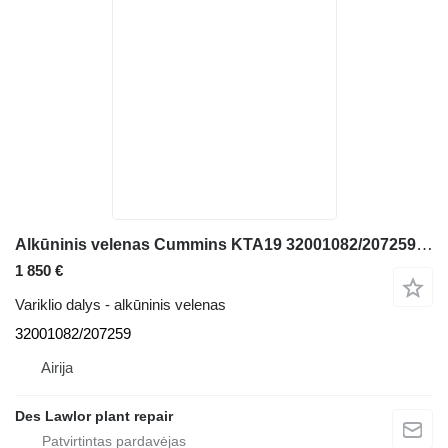
Alkūninis velenas Cummins KTA19 32001082/207259 karjerinio savivarčio
1 850 €
Variklio dalys - alkūninis velenas
32001082/207259
Airija
Des Lawlor plant repair