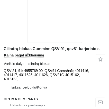
Cilindrų blokas Cummins QSV 91, qsv81 karjerinio savivarčio
Kaina pagal užklausimą
Variklio dalys - cilindrų blokas
QSV 81, 91: 4955769 00, QSV91 Camshaft; 4011416,
4011417, 4011625, 4011626, QSV91G 4015162,
4015163,...
Turkija, Selçuklu/Konya
OPTIMA OEM PARTS