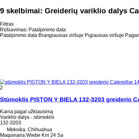
9 skelbimai:
Greiderių variklio dalys Ca
Filtras
Rūšiavimas
:
Patalpinimo data
Patalpinimo data
Brangiausias viršuje
Pigiausias viršuje
Pagami
2
Stūmoklis PISTON Y BIELA 132-3203 greiderio Ca
Kaina pagal užklausimą
Variklio dalys - stūmoklis
132-3203
Meksika, Chihuahua
Maquinaria Wiebe Km 24 Sa