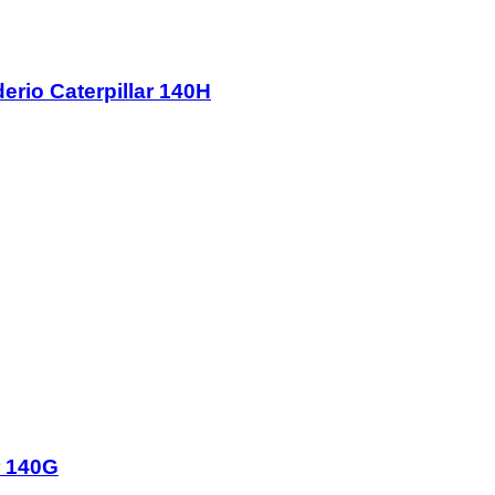
rio Caterpillar 140H
r 140G