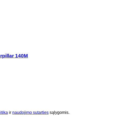
rpillar 140M
itika
ir
naudojimo sutarties
sąlygomis.