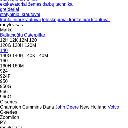
ekskavatoriai
žemės darbų technika
greideriai
statybiniai krautuvai
frontaliniai krautuvai
teleskopiniai frontaliniai krautuvai
rodyti visas
Markė
Baltacıoğlu
Caterpillar
12H
12K
12M
120
120G
120H
120M
140
140G
140H
140K
140M
160
160H
160M
924
924F
950
950G
966
966G
C-series
Champion
Cummins
Dana
John Deere
New Holland
Volvo
G-series
Zoomlion
PY
rodyti visas