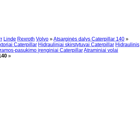
r
Linde
Rexroth
Volvo
»
Atsarginės dalys Caterpillar 140
»
toriai Caterpillar
Hidrauliniai skirstytuvai Caterpillar
Hidraulinis
ramos-pasukimo įrenginiai Caterpillar
Atraminiai volai
 140
»