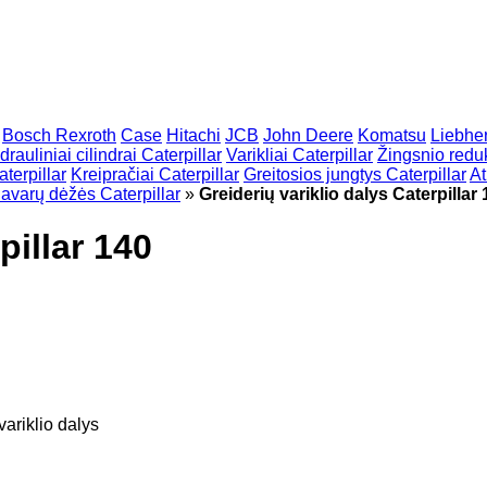
Bosch Rexroth
Case
Hitachi
JCB
John Deere
Komatsu
Liebher
drauliniai cilindrai Caterpillar
Varikliai Caterpillar
Žingsnio reduk
terpillar
Kreipračiai Caterpillar
Greitosios jungtys Caterpillar
At
avarų dėžės Caterpillar
»
Greiderių variklio dalys Caterpillar
pillar 140
variklio dalys