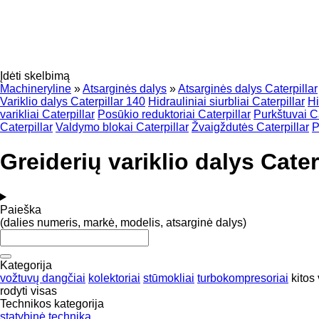
Įdėti skelbimą
Machineryline
»
Atsarginės dalys
»
Atsarginės dalys Caterpillar
Variklio dalys Caterpillar 140
Hidrauliniai siurbliai Caterpillar
Hi
varikliai Caterpillar
Posūkio reduktoriai Caterpillar
Purkštuvai Ca
Caterpillar
Valdymo blokai Caterpillar
Žvaigždutės Caterpillar
P
Greiderių variklio dalys Cater
Paieška
(dalies numeris, markė, modelis, atsarginė dalys)
Kategorija
vožtuvų dangčiai
kolektoriai
stūmokliai
turbokompresoriai
kitos 
rodyti visas
Technikos kategorija
statybinė technika