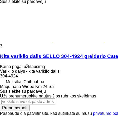
Susisiekite su pardavėju
3
Kita variklio dalis SELLO 304-4924 greiderio Cate
Kaina pagal užklausimą
Variklio dalys - kita variklio dalis
304-4924
Meksika, Chihuahua
Maquinaria Wiebe Km 24 Sa
Susisiekite su pardavėju
Užsiprenumeruokite naujus šios rubrikos skelbimus
Prenumeruoti
Paspaudę čia patvirtinsite, kad sutinkate su mūsų
privatumo pol