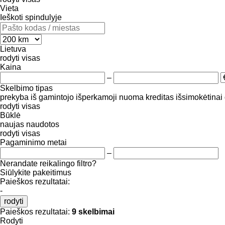
Vieta
Ieškoti spindulyje
Lietuva
rodyti visas
Kaina
–
Skelbimo tipas
prekyba
iš gamintojo
išperkamoji nuoma
kreditas
išsimokėtinai
rodyti visas
Būklė
naujas
naudotos
rodyti visas
Pagaminimo metai
–
Nerandate reikalingo filtro?
Siūlykite pakeitimus
Paieškos rezultatai:
-
rodyti
Paieškos rezultatai:
9 skelbimai
Rodyti