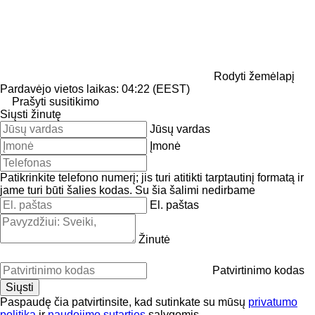
Rodyti žemėlapį
Pardavėjo vietos laikas: 04:22 (EEST)
Prašyti susitikimo
Siųsti žinutę
Jūsų vardas
Įmonė
Patikrinkite telefono numerį; jis turi atitikti tarptautinį formatą ir
jame turi būti šalies kodas.
Su šia šalimi nedirbame
El. paštas
Žinutė
Patvirtinimo kodas
Paspaudę čia patvirtinsite, kad sutinkate su mūsų
privatumo
politika
ir
naudojimo sutarties
sąlygomis.