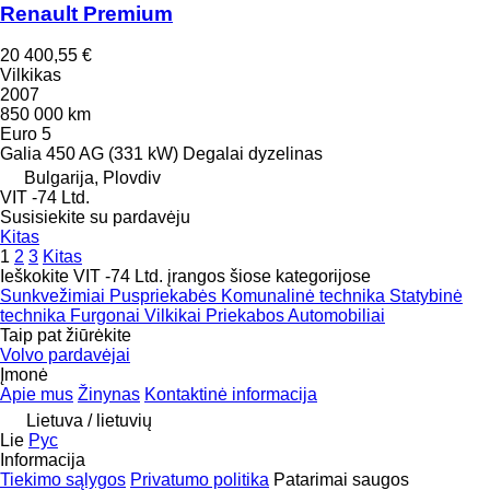
Renault Premium
20 400,55 €
Vilkikas
2007
850 000 km
Euro 5
Galia
450 AG (331 kW)
Degalai
dyzelinas
Bulgarija, Plovdiv
VIT -74 Ltd.
Susisiekite su pardavėju
Kitas
1
2
3
Kitas
Ieškokite VIT -74 Ltd. įrangos šiose kategorijose
Sunkvežimiai
Puspriekabės
Komunalinė technika
Statybinė
technika
Furgonai
Vilkikai
Priekabos
Automobiliai
Taip pat žiūrėkite
Volvo pardavėjai
Įmonė
Apie mus
Žinynas
Kontaktinė informacija
Lietuva / lietuvių
Lie
Рус
Informacija
Tiekimo sąlygos
Privatumo politika
Patarimai saugos