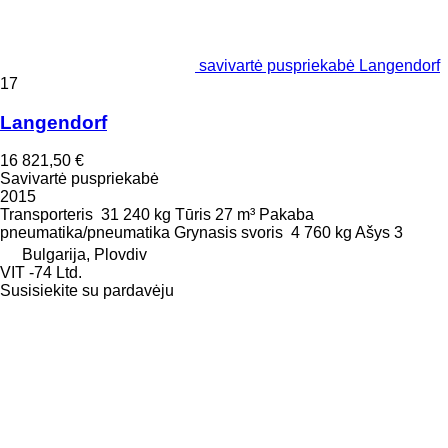
savivartė puspriekabė Langendorf
17
Langendorf
16 821,50 €
Savivartė puspriekabė
2015
Transporteris
31 240 kg
Tūris
27 m³
Pakaba
pneumatika/pneumatika
Grynasis svoris
4 760 kg
Ašys
3
Bulgarija, Plovdiv
VIT -74 Ltd.
Susisiekite su pardavėju