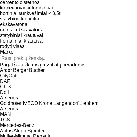
cemento cisternos
komerciniai automobiliai
bortiniai sunkvežimiai < 3.5t
statybinė technika
ekskavatoriai
ratiniai ekskavatoriai
statybiniai krautuvai
frontaliniai krautuvai
rodyti visas
Markė
Pagal šią užklausą rezultatų neradome
Ardor
Berger
Bucher
CityCat
DAF
CF
XF
Doll
A-series
Goldhofer
IVECO
Krone
Langendorf
Liebherr
A-series
MAN
TGS
Mercedes-Benz
Antos
Atego
Sprinter
Müller-Mitteltal
Renault