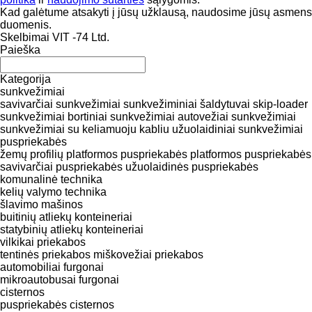
Kad galėtume atsakyti į jūsų užklausą, naudosime jūsų asmens
duomenis.
Skelbimai VIT -74 Ltd.
Paieška
Kategorija
sunkvežimiai
savivarčiai sunkvežimiai
sunkvežiminiai šaldytuvai
skip-loader
sunkvežimiai
bortiniai sunkvežimiai
autovežiai sunkvežimiai
sunkvežimiai su keliamuoju kabliu
užuolaidiniai sunkvežimiai
puspriekabės
žemų profilių platformos puspriekabės
platformos puspriekabės
savivarčiai puspriekabės
užuolaidinės puspriekabės
komunalinė technika
kelių valymo technika
šlavimo mašinos
buitinių atliekų konteineriai
statybinių atliekų konteineriai
vilkikai
priekabos
tentinės priekabos
miškovežiai priekabos
automobiliai
furgonai
mikroautobusai furgonai
cisternos
puspriekabės cisternos