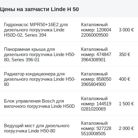
Цены на запчасти Linde H 50
Гидронасос MPR50+16E2 для
Каталожный
дизельного погрузчика Linde
номер: 120604
3 000 €
H50D-02, Series 394
22060009500
Панорамная крыша для
Каталожный
дизельного погрузчика Linde H50-
номер: 474847
350 €
80, Series 396-01
3964308901
Радиатор кондиционера для
Каталожный
дизельного погрузчика Linde H50-
номер: 858050
400 €
80
3965804900
Каталожный
Блок управления Bosch для
номер: 144519
1 500 €
вилочного погрузчика Linde H50D
0281020069
Каталожный
Ведущий мост для дизельного
номер: 927228
2 000 €
погрузчика Linde H50-80
5510008505