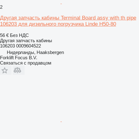
2
Другая запчасть кабины Terminal Board assy with th pipe
106203 для дизельного погрузчика Linde H50-80
56 €
Без НДС
Другая запчасть кабины
106203 0009604522
Нидерланды, Haaksbergen
Forklift Focus B.V.
Связаться с продавцом