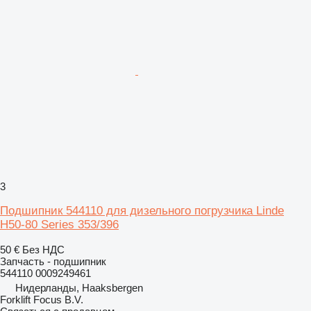
3
Подшипник 544110 для дизельного погрузчика Linde
H50-80 Series 353/396
50 €
Без НДС
Запчасть - подшипник
544110 0009249461
Нидерланды, Haaksbergen
Forklift Focus B.V.