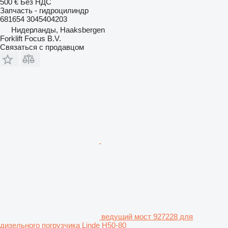
500 €
Без НДС
Запчасть - гидроцилиндр
681654 3045404203
Нидерланды, Haaksbergen
Forklift Focus B.V.
Связаться с продавцом
ведущий мост 927228 для
дизельного погрузчика Linde H50-80