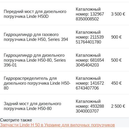
Каталожный
Передний мост для дизельного
номер: 132967
3 500 €
погрузчика Linde H50D
8350008502
Каталожный
Гидроцилиндр для газового
номер: 211539
900 €
погрузчика Linde H50, Series 394
51764401780
Гидроцилиндр для дизельного
Каталожный
погрузчика Linde H50-80, Series
номер: 681654
500 €
396-01
3045404203
Гидрораспределитель для
Каталожный
дизельного погрузчика Linde H50-
номер: 141672
450 €
80
6743407706
Каталожный
Задний мост для дизельного
номер: 493288
2 500 €
погрузчика Linde H50-80
3040003707
Смотрите также
Запчасти Linde H 50 в Украине для вилочных погрузчиков