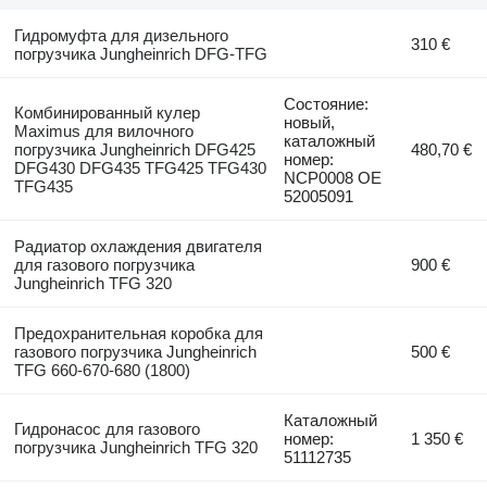
Гидромуфта для дизельного
310 €
погрузчика Jungheinrich DFG-TFG
Состояние:
Комбинированный кулер
новый,
Maximus для вилочного
каталожный
погрузчика Jungheinrich DFG425
480,70 €
номер:
DFG430 DFG435 TFG425 TFG430
NCP0008 OE
TFG435
52005091
Радиатор охлаждения двигателя
для газового погрузчика
900 €
Jungheinrich TFG 320
Предохранительная коробка для
газового погрузчика Jungheinrich
500 €
TFG 660-670-680 (1800)
Каталожный
Гидронасос для газового
номер:
1 350 €
погрузчика Jungheinrich TFG 320
51112735