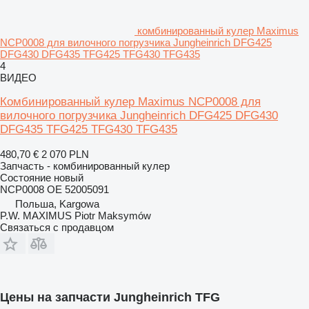
комбинированный кулер Maximus
NCP0008 для вилочного погрузчика Jungheinrich DFG425
DFG430 DFG435 TFG425 TFG430 TFG435
4
ВИДЕО
Комбинированный кулер Maximus NCP0008 для
вилочного погрузчика Jungheinrich DFG425 DFG430
DFG435 TFG425 TFG430 TFG435
480,70 €
2 070 PLN
Запчасть - комбинированный кулер
Состояние
новый
NCP0008 OE 52005091
Польша, Kargowa
P.W. MAXIMUS Piotr Maksymów
Связаться с продавцом
Цены на запчасти Jungheinrich TFG