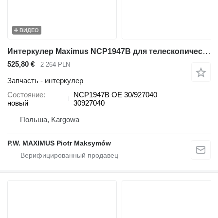
ВИДЕО
Интеркулер Maximus NCP1947B для телескопического погрузчика JCB 536-70 540-140 531-70 533-105 535-95 536-60 536-70 540-170 541-70 550-140
525,80 €
2 264 PLN
Запчасть - интеркулер
Состояние
NCP1947B OE 30/927040
новый
30927040
Польша, Kargowa
P.W. MAXIMUS Piotr Maksymów