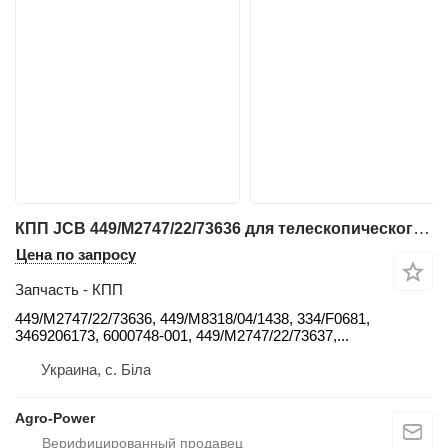
КПП JCB 449/M2747/22/73636 для телескопического погрузчика JCB 530, 531-70, 535-125, 535-140, 541-70
Цена по запросу
Запчасть - КПП
449/M2747/22/73636, 449/M8318/04/1438, 334/F0681,
3469206173, 6000748-001, 449/M2747/22/73637,...
Украина, с. Біла
Agro-Power