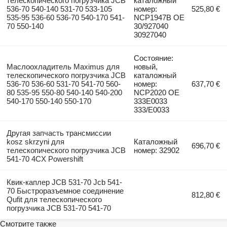
телескопического погрузчика JCB
каталожный
536-70 540-140 531-70 533-105
номер:
525,80 €
535-95 536-60 536-70 540-170 541-
NCP1947B OE
70 550-140
30/927040
30927040
Состояние:
Маслоохладитель Maximus для
новый,
телескопического погрузчика JCB
каталожный
536-70 536-60 531-70 541-70 560-
номер:
637,70 €
80 535-95 550-80 540-140 540-200
NCP2020 OE
540-170 550-140 550-170
333E0033
333/E0033
Другая запчасть трансмиссии
kosz skrzyni для
Каталожный
696,70 €
телескопического погрузчика JCB
номер: 32902
541-70 4CX Powershift
Квик-каплер JCB 531-70 Jcb 541-
70 Быстроразъемное соединение
812,80 €
Qufit для телескопического
погрузчика JCB 531-70 541-70
Смотрите также