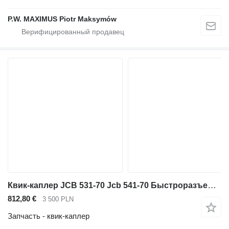
P.W. MAXIMUS Piotr Maksymów
Квик-каплер JCB 531-70 Jcb 541-70 Быстроразъемное соединение Qufit для телескопического погрузчика JCB 531-70 541-70
812,80 €
3 500 PLN
Запчасть - квик-каплер