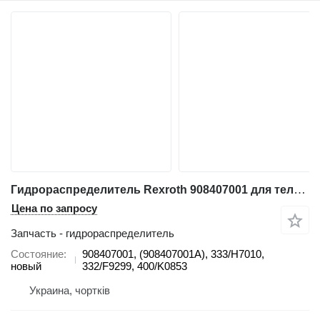
Гидрораспределитель Rexroth 908407001 для телескопического погрузчика JCB 535-95, 531-70, 541-70, 536-70
Цена по запросу
Запчасть - гидрораспределитель
Состояние
908407001, (908407001A), 333/H7010,
новый
332/F9299, 400/K0853
Украина, чортків