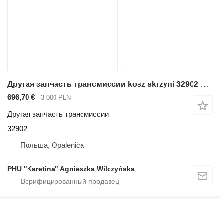
Другая запчасть трансмиссии kosz skrzyni 32902 для телескопического погрузчика JCB 541-70 4CX Powershift
696,70 €
3 000 PLN
Другая запчасть трансмиссии
32902
Польша, Opalenica
PHU "Karetina" Agnieszka Wilczyńska