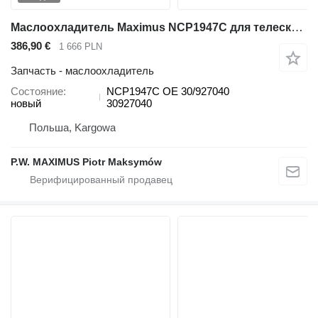
Маслоохладитель Maximus NCP1947C для телескопического погрузчика JCB 536-70 540-140 531-70 533-105 535-95 536-60 536-70 540-170 541-70 550-140
386,90 €
1 666 PLN
Запчасть - маслоохладитель
Состояние
NCP1947C OE 30/927040
новый
30927040
Польша, Kargowa
P.W. MAXIMUS Piotr Maksymów