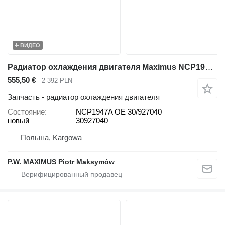
ВИДЕО
Радиатор охлаждения двигателя Maximus NCP1947A для телескопического погрузчика JCB 536-70 540-140 531-70 533-105 535-95 536-60 536-70 540-170 541-70 550-140
555,50 €
2 392 PLN
Запчасть - радиатор охлаждения двигателя
Состояние
NCP1947A OE 30/927040
новый
30927040
Польша, Kargowa
P.W. MAXIMUS Piotr Maksymów