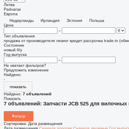
Литва
Padvariai
Европа
Нидерланды
Ирландия
Эстония
Польша
Цена
–
Тип объявления
продажа
от производителя
лизинг
кредит
рассрочка
trade-in (об
Состояние
новый
б/у
Год выпуска
–
Не хватает фильтров?
Предложить изменение
Найдено:
-
показать
Найдено:
7 объявлений
Показать
7 объявлений:
Запчасти JCB 525 для вилочных 
Фильтр
Сортировка
:
Дата размещения
Дата размещения
Сначала дорогие
Сначала дешевые
Год выпус