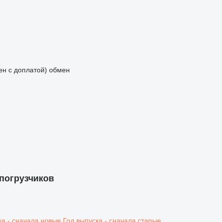
мен с доплатой)
обмен
погрузчиков
ка - сначала новые
Год выпуска - сначала старые