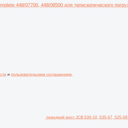
mplete 448/07700, 448/08500 для телескопического погруз
сти
и
пользовательским соглашением
.
передний мост JCB 530-10, 535-67, 525-58 