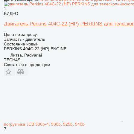
1
ВИДЕО
Двигатель Perkins 404C-22 (HP) PERKINS для телескоп
Цена по запросу
Запчасть - двигатель
Состояние
новый
PERKINS 404C-22 (HP) ENGINE
Литва, Padvariai
TECH4S
Связаться с продавцом
погрузчика JCB 530b-4, 530b, 525b, 540b
7