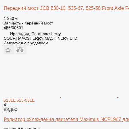
Передний мост JCB 530-10, 535-67, 525-58 Front Axle F
1 950 €
Запчасть - передний мост
453/00301
Ирландия, Courtmacsherry
COURTMACSHERRY MACHINERY LTD
Связаться с продавцом
525LE 525-50LE
4
ВИДЕО
Радиатор охлаждения двигателя Maximus NCP1967 для 