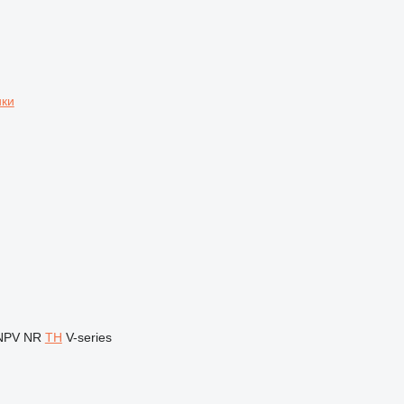
ики
NPV
NR
TH
V-series