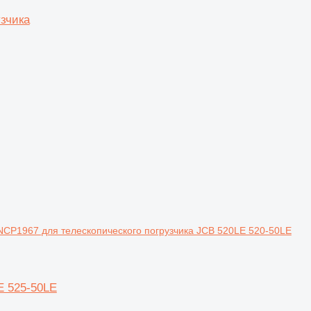
узчика
NCP1967 для телескопического погрузчика JCB 520LE 520-50LE
E 525-50LE