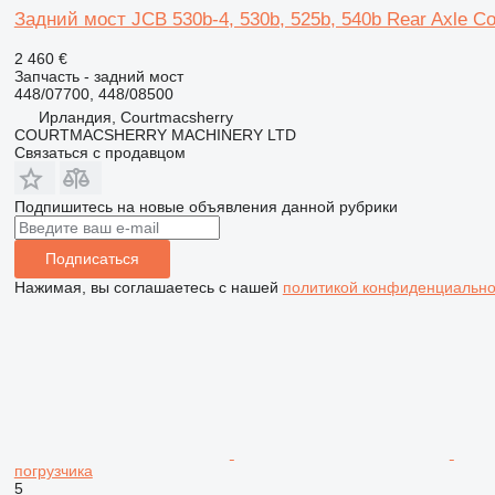
Задний мост JCB 530b-4, 530b, 525b, 540b Rear Axle Co
2 460 €
Запчасть - задний мост
448/07700, 448/08500
Ирландия, Courtmacsherry
COURTMACSHERRY MACHINERY LTD
Связаться с продавцом
Подпишитесь на новые объявления данной рубрики
Подписаться
Нажимая, вы соглашаетесь с нашей
политикой конфиденциально
погрузчика
5