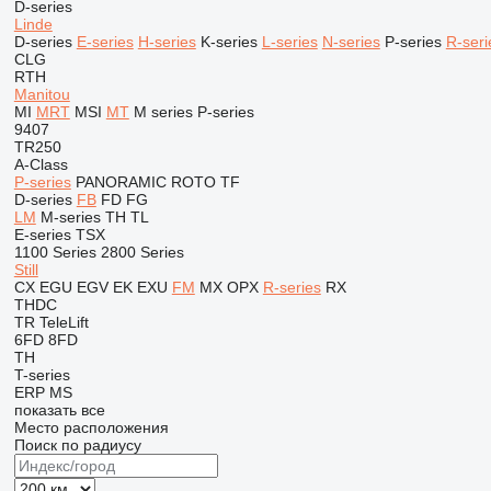
D-series
Linde
D-series
E-series
H-series
K-series
L-series
N-series
P-series
R-seri
CLG
RTH
Manitou
MI
MRT
MSI
MT
M series
P-series
9407
TR250
A-Class
P-series
PANORAMIC
ROTO
TF
D-series
FB
FD
FG
LM
M-series
TH
TL
E-series
TSX
1100 Series
2800 Series
Still
CX
EGU
EGV
EK
EXU
FM
MX
OPX
R-series
RX
THDC
TR
TeleLift
6FD
8FD
TH
T-series
ERP
MS
показать все
Место расположения
Поиск по радиусу