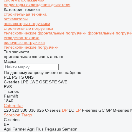
система охлаждения
радиаторы охлаждения двигателя
Категория техники
строительная техника
экскаваторы
экскаваторы-погрузчики
строительные погрузчики
телескопические фронтальные погрузчики
фронтальные погрузч
складская техника
вилочные погрузчики
телескопические погрузчики
Тип запчасти
оригинальная запчасть
аналог
Марка
По данному запросу ничего не найдено
PLL
PS
TS
UNS
C-series
LPE
LWE
OSE
SPE
SWE
EVS
T series
Farmlift
1840
Caterpillar
120
320
330
336
926
C-series
DP
EC
EP
F-series
GC
GP
M-series
Scorpion
Targo
C-series
BF
Agri Farmer
Agri Plus
Pegasus
Samson