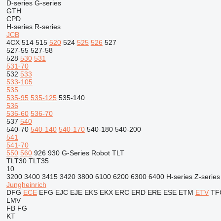
D-series
G-series
GTH
CPD
H-series
R-series
JCB
4CX
514
515
520
524
525
526
527
527-55
527-58
528
530
531
531-70
532
533
533-105
535
535-95
535-125
535-140
536
536-60
536-70
537
540
540-70
540-140
540-170
540-180
540-200
541
541-70
550
560
926
930
G-Series
Robot
TLT
TLT30
TLT35
10
3200
3400
3415
3420
3800
6100
6200
6300
6400
H-series
Z-series
Jungheinrich
DFG
ECE
EFG
EJC
EJE
EKS
EKX
ERC
ERD
ERE
ESE
ETM
ETV
TF
LMV
FB
FG
KT