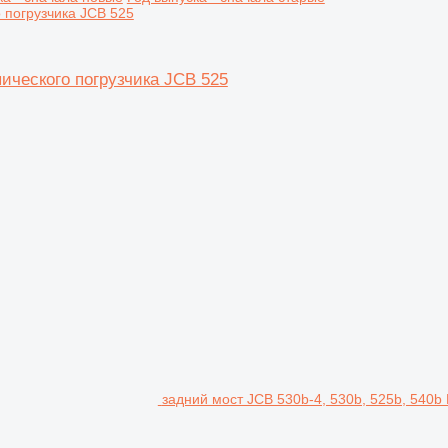
ического погрузчика JCB 525
задний мост JCB 530b-4, 530b, 525b, 540b