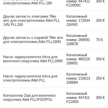
номер: 447412
300 €
электротележки Atlet PLL 180
FZ2009C
Другая запчасть электрики Tiller
Каталожный
arm для электротележки Atlet PLL
номер: 172834
200 €
145/ PLL180
116942
Каталожный
Другая запчасть к ходовой Tiller arm
номер: 268591
75 €
для электротележки Atlet PLL180N
108878
Каталожный
Насос гидроусилителя Iskra для
номер: 485216
350 €
вилочного погрузчика Atlet PLL180N
108891
Каталожный
Насос гидроусилителя Iskra для
номер: 215613
250 €
электротележки Atlet PLL
108884
Каталожный
Контроллер Zapi для вилочного
номер: 447411
300 €
погрузчика Atlet PLL/PSD/PSL
FZ2009