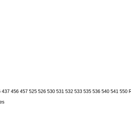
6
437
456
457
525
526
530
531
532
533
535
536
540
541
550
ies