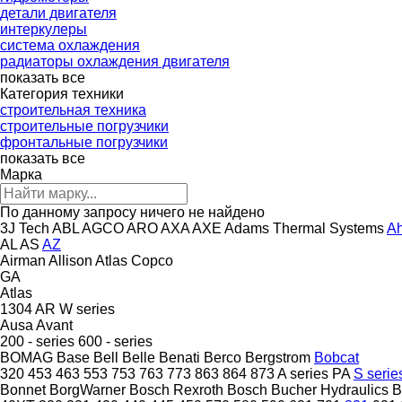
детали двигателя
интеркулеры
система охлаждения
радиаторы охлаждения двигателя
показать все
Категория техники
строительная техника
строительные погрузчики
фронтальные погрузчики
показать все
Марка
По данному запросу ничего не найдено
3J Tech
ABL
AGCO
ARO
AXA
AXE
Adams Thermal Systems
A
AL
AS
AZ
Airman
Allison
Atlas Copco
GA
Atlas
1304
AR
W series
Ausa
Avant
200 - series
600 - series
BOMAG
Base
Bell
Belle
Benati
Berco
Bergstrom
Bobcat
320
453
463
553
753
763
773
863
864
873
A series
PA
S serie
Bonnet
BorgWarner
Bosch Rexroth
Bosch
Bucher Hydraulics
B