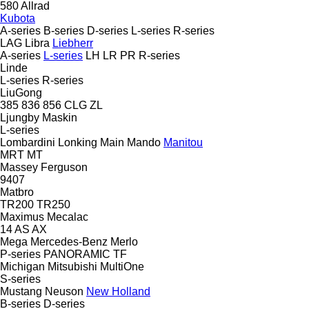
580
Allrad
Kubota
A-series
B-series
D-series
L-series
R-series
LAG
Libra
Liebherr
A-series
L-series
LH
LR
PR
R-series
Linde
L-series
R-series
LiuGong
385
836
856
CLG
ZL
Ljungby Maskin
L-series
Lombardini
Lonking
Main
Mando
Manitou
MRT
MT
Massey Ferguson
9407
Matbro
TR200
TR250
Maximus
Mecalac
14
AS
AX
Mega
Mercedes-Benz
Merlo
P-series
PANORAMIC
TF
Michigan
Mitsubishi
MultiOne
S-series
Mustang
Neuson
New Holland
B-series
D-series