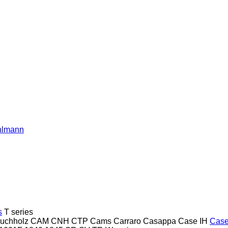
hlmann
s
T series
uchholz
CAM
CNH
CTP
Cams
Carraro
Casappa
Case IH
Cas