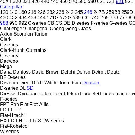
40XT
320
321
420
440
445
450
570
580
590
621
721
821
921
Caterpillar
120
140
160
216
226
232
236
242
245
246
247B
259B3
259D
430
432
434
438
444
571G
572G
589
631
740
769
773
777
81
988
990
992
C-series
CB
CS
DE
D series
F-series
G-series
G
Challenger
Changchai
Cheng Gong
Claas
Axion
Scorpion
Torion
Clark
C-series
Clark-Hurth
Cummins
C-series
Daewoo
Mega
Dana
Danfoss
David Brown
Delphi
Denso
Detroit
Deutz
BF
D-series
Develon
Dieci
Ditch-Witch
Donaldson
Doosan
D-series
DL
SD
Dresser
Dynapac
Eaton
Eder
Elektra
EuroDIG
Eurocomach
Ev
F-series
FPT
Fan
Fiat
Fiat-Allis
FD
FL
FR
Fiat-Hitachi
EX
FD
FH
FL
FR
SL
W-series
Fiat-Kobelco
W-series