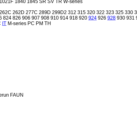
1021F
1840
1845
SR
SV
TR
W-series
262C
262D
277C
289D
299D2
312
315
320
322
323
325
330
3
6
824
826
906
907
908
910
914
918
920
924
926
928
930
931
C
IT
M-series
PC
PM
TH
erun
FAUN