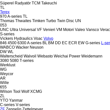
Süperel Radyatör
TCM
Takeuchi
TL
Terex
970
A-series
TL
Thomas
Thwaites
Timken
Turbo
Twin Disc
UN
053
UNC
Ultra
Universal
VF Venieri
VM Motori
Valeo
Vansco
Verac
S-series
Vickers Hydraulics
Voac
Volvo
846
4500
6300
A-series
BL
BM
DD
EC
ECR
EW
G-series
L-ser
WABCO
Wacker Neuson
DW
WL
Walterscheid
Walvoil
Webasto
Weichai Power
Weidemann
3080
5080
T-series
Werklust
WG
Weycor
AR
Wille
655
Wilson Tool
Wolf
XCMG
ZL
YTO
Yanmar
C-series
V-series
ZF
Zeppelin
Zettelmeyer