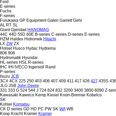
Ford
E-series
Fuchs
F-series
Furukawa
GP Equipment
Galen
Garrett
Gehl
AL
RT
SL
Giant
Gjerstad
HANOMAG
44C
44D
55D
60E
B-series
C-series
D-series
E-series
HZM
Haldex
Hidromek
Hitachi
LX
ZW
ZX
Holset
Husco
Hydac
Hydrema
806
906
Hydromatik
Hyundai
HL-series
HSL
R-series
IHC
IHI
IVECO
Ingersoll Rand
P-series
Isuzu
JCB
3CX
4CX
225
250
403
406
407
409
411
417
426
427
435S
43
JLG
JSB
John Deere
331
333 G
524
544 J
724
824
832
3200
3400
3800
6090
Z-ser
Kawasaki
Kaweco
Kemp
Kiesel
Knorr-Bremse
Kobelco
SK
Kohler
Komatsu
CK
D series
GD
HD
PC
PW
SK
WA
WB
Koop
Kracht
Kramer
Kramer