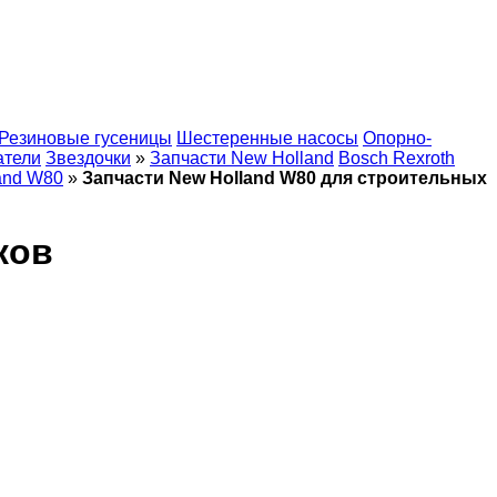
Резиновые гусеницы
Шестеренные насосы
Опорно-
атели
Звездочки
»
Запчасти New Holland
Bosch Rexroth
and W80
»
Запчасти New Holland W80 для строительных
ков