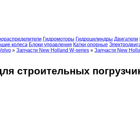
рораспределители
Гидромоторы
Гидроцилиндры
Двигатели
щие колеса
Блоки управления
Катки опорные
Электродвиг
Volvo
»
Запчасти New Holland W-series
»
Запчасти New Holl
для строительных погрузчи