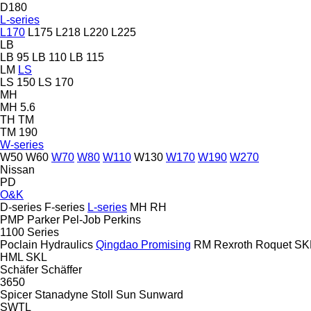
D180
L-series
L170
L175
L218
L220
L225
LB
LB 95
LB 110
LB 115
LM
LS
LS 150
LS 170
MH
MH 5.6
TH
TM
TM 190
W-series
W50
W60
W70
W80
W110
W130
W170
W190
W270
Nissan
PD
O&K
D-series
F-series
L-series
MH
RH
PMP
Parker
Pel-Job
Perkins
1100 Series
Poclain Hydraulics
Qingdao Promising
RM
Rexroth
Roquet
SK
HML
SKL
Schäfer
Schäffer
3650
Spicer
Stanadyne
Stoll
Sun
Sunward
SWTL