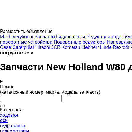
Разместить объявление
Machineryline
»
Запчасти
Гидронасосы
Редукторы хода
Гид
поворотные устройства
Поворотные редукторы
Направляю
Case
Caterpillar
Hitachi
JCB
Komatsu
Liebherr
Linde
Rexroth
погрузчиков
»
Запчасти New Holland W80 
Поиск
(каталожный номер, марка, модель, запчасть)
Категория
ходовая
оси
гидравлика
гидромоторы