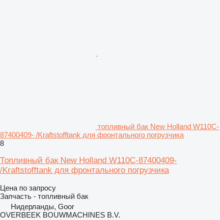
топливный бак New Holland W110C-
87400409- /Kraftstofftank для фронтального погрузчика
8
Топливный бак New Holland W110C-87400409-
/Kraftstofftank для фронтального погрузчика
Цена по запросу
Запчасть - топливный бак
Нидерланды, Goor
OVERBEEK BOUWMACHINES B.V.