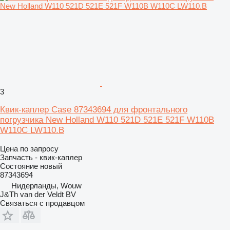
3
Квик-каплер Case 87343694 для фронтального
погрузчика New Holland W110 521D 521E 521F W110B
W110C LW110.B
Цена по запросу
Запчасть - квик-каплер
Состояние
новый
87343694
Нидерланды, Wouw
J&Th van der Veldt BV
Связаться с продавцом