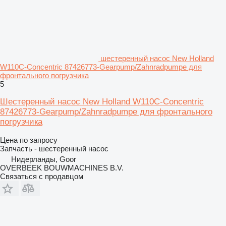
шестеренный насос New Holland
W110C-Concentric 87426773-Gearpump/Zahnradpumpe для
фронтального погрузчика
5
Шестеренный насос New Holland W110C-Concentric
87426773-Gearpump/Zahnradpumpe для фронтального
погрузчика
Цена по запросу
Запчасть - шестеренный насос
Нидерланды, Goor
OVERBEEK BOUWMACHINES B.V.
Связаться с продавцом