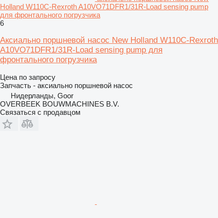
Holland W110C-Rexroth A10VO71DFR1/31R-Load sensing pump
для фронтального погрузчика
6
Аксиально поршневой насос New Holland W110C-Rexroth
A10VO71DFR1/31R-Load sensing pump для
фронтального погрузчика
Цена по запросу
Запчасть - аксиально поршневой насос
Нидерланды, Goor
OVERBEEK BOUWMACHINES B.V.
Связаться с продавцом