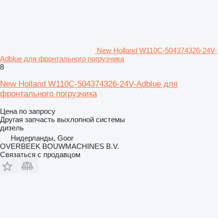
New Holland W110C-504374326-24V-
Adblue для фронтального погрузчика
8
New Holland W110C-504374326-24V-Adblue для
фронтального погрузчика
Цена по запросу
Другая запчасть выхлопной системы
дизель
Нидерланды, Goor
OVERBEEK BOUWMACHINES B.V.
Связаться с продавцом