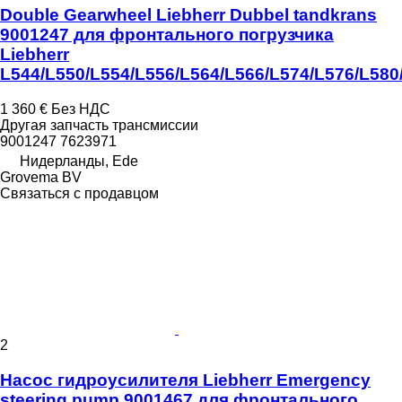
Double Gearwheel Liebherr Dubbel tandkrans
9001247 для фронтального погрузчика
Liebherr
L544/L550/L554/L556/L564/L566/L574/L576/L580
1 360 €
Без НДС
Другая запчасть трансмиссии
9001247 7623971
Нидерланды, Ede
Grovema BV
Связаться с продавцом
2
Насос гидроусилителя Liebherr Emergency
steering pump 9001467 для фронтального