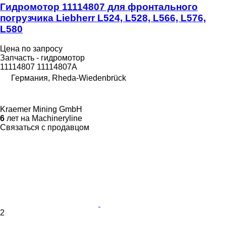
Гидромотор 11114807 для фронтального
погрузчика Liebherr L524, L528, L566, L576,
L580
Цена по запросу
Запчасть - гидромотор
11114807 11114807A
Германия, Rheda-Wiedenbrück
Kraemer Mining GmbH
6
лет на Machineryline
Связаться с продавцом
2