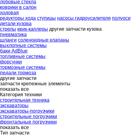
лобовые стекла
коврики в салон
ходовая
редукторы хода
ступицы
насосы гидроусилителя
полуоси
детали кузова
стрелы
квик-каплеры
другие запчасти кузова
пневматика
шланги
соленоидные клапаны
выхлопные системы
баки AdBlue
топливные системы
форсунки
тормозные системы
педали тормоза
другие запчасти
запчасти
крепежные элементы
показать все
Категория техники
строительная техника
экскаваторы
экскаваторы-погрузчики
строительные погрузчики
фронтальные погрузчики
показать все
Тип запчасти