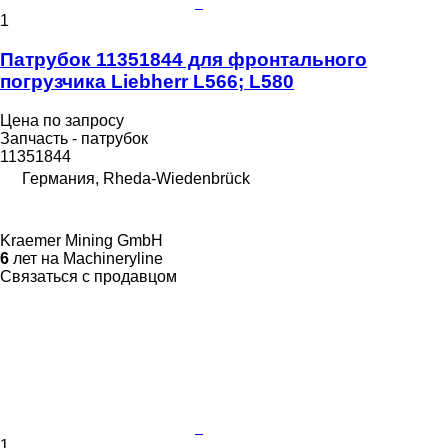
1
Патрубок 11351844 для фронтального
погрузчика Liebherr L566; L580
Цена по запросу
Запчасть - патрубок
11351844
Германия, Rheda-Wiedenbrück
Kraemer Mining GmbH
6
лет на Machineryline
Связаться с продавцом
1