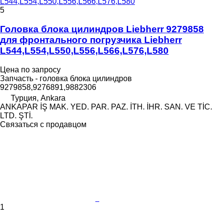
L544,L554,L550,L556,L566,L576,L580
5
Головка блока цилиндров Liebherr 9279858
для фронтального погрузчика Liebherr
L544,L554,L550,L556,L566,L576,L580
Цена по запросу
Запчасть - головка блока цилиндров
9279858,9276891,9882306
Турция, Ankara
ANKAPAR İŞ MAK. YED. PAR. PAZ. İTH. İHR. SAN. VE TİC.
LTD. ŞTİ.
Связаться с продавцом
1