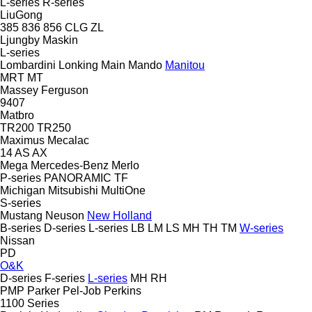
L-series
R-series
LiuGong
385
836
856
CLG
ZL
Ljungby Maskin
L-series
Lombardini
Lonking
Main
Mando
Manitou
MRT
MT
Massey Ferguson
9407
Matbro
TR200
TR250
Maximus
Mecalac
14
AS
AX
Mega
Mercedes-Benz
Merlo
P-series
PANORAMIC
TF
Michigan
Mitsubishi
MultiOne
S-series
Mustang
Neuson
New Holland
B-series
D-series
L-series
LB
LM
LS
MH
TH
TM
W-series
Nissan
PD
O&K
D-series
F-series
L-series
MH
RH
PMP
Parker
Pel-Job
Perkins
1100 Series