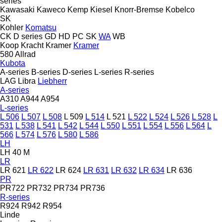
series
Kawasaki
Kaweco
Kemp
Kiesel
Knorr-Bremse
Kobelco
SK
Kohler
Komatsu
CK
D series
GD
HD
PC
SK
WA
WB
Koop
Kracht
Kramer
Kramer
580
Allrad
Kubota
A-series
B-series
D-series
L-series
R-series
LAG
Libra
Liebherr
A-series
A310
A944
A954
L-series
L 506
L 507
L 508
L 509
L 514
L 521
L 522
L 524
L 526
L 528
L
531
L 538
L 541
L 542
L 544
L 550
L 551
L 554
L 556
L 564
L
566
L 574
L 576
L 580
L 586
LH
LH 40 M
LR
LR 621
LR 622
LR 624
LR 631
LR 632
LR 634
LR 636
PR
PR722
PR732
PR734
PR736
R-series
R924
R942
R954
Linde