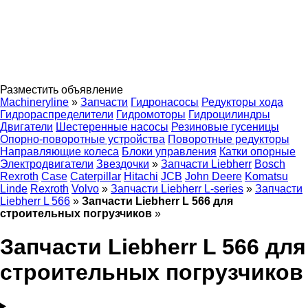
Разместить объявление
Machineryline
»
Запчасти
Гидронасосы
Редукторы хода
Гидрораспределители
Гидромоторы
Гидроцилиндры
Двигатели
Шестеренные насосы
Резиновые гусеницы
Опорно-поворотные устройства
Поворотные редукторы
Направляющие колеса
Блоки управления
Катки опорные
Электродвигатели
Звездочки
»
Запчасти Liebherr
Bosch
Rexroth
Case
Caterpillar
Hitachi
JCB
John Deere
Komatsu
Linde
Rexroth
Volvo
»
Запчасти Liebherr L-series
»
Запчасти
Liebherr L 566
»
Запчасти Liebherr L 566 для
строительных погрузчиков
»
Запчасти Liebherr L 566 для
строительных погрузчиков