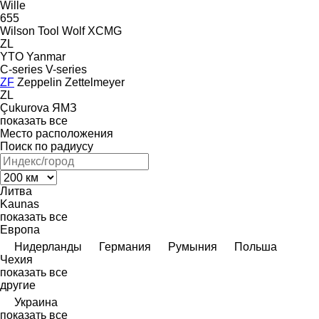
Wille
655
Wilson Tool
Wolf
XCMG
ZL
YTO
Yanmar
C-series
V-series
ZF
Zeppelin
Zettelmeyer
ZL
Çukurova
ЯМЗ
показать все
Место расположения
Поиск по радиусу
Литва
Kaunas
показать все
Европа
Нидерланды
Германия
Румыния
Польша
Чехия
показать все
другие
Украина
показать все