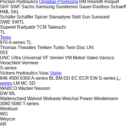
Poclain Hydraulics
Qingdao Promising
RM
Rexroth
Roquet
SKF
SWF
Sachs
Samsung
Sanderson
Sauer-Danfoss
Schaeff
HML
SKL
Schäfer
Schäffer
Spicer
Stanadyne
Stoll
Sun
Sunward
SWE
SWTL
Süperel Radyatör
TCM
Takeuchi
TL
Terex
970
A-series
TL
Thomas
Thwaites
Timken
Turbo
Twin Disc
UN
053
UNC
Ultra
Universal
VF Venieri
VM Motori
Valeo
Vansco
Verachtert
Vermeer
S-series
Vickers Hydraulics
Voac
Volvo
846
4500
6300
A-series
BL
BM
DD
EC
ECR
EW
G-series
L-
series
LM
MC
SD
WABCO
Wacker Neuson
DW
WL
Walterscheid
Walvoil
Webasto
Weichai Power
Weidemann
3080
5080
T-series
Werklust
WG
Weycor
AR