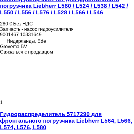
погрузчика Liebherr L580 / L524 / L538 / L542 /
L550 / L556 / L576 / L528 / L566 / L546
280 €
Без НДС
Запчасть - насос гидроусилителя
9001467 10331649
Нидерланды, Ede
Grovema BV
Связаться с продавцом
1
Гидрораспределитель 5717290 для
фронтального погрузчика Liebherr L564, L566,
L574, L576, L580