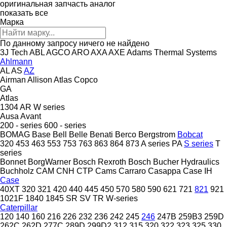
оригинальная запчасть
аналог
показать все
Марка
По данному запросу ничего не найдено
3J Tech
ABL
AGCO
ARO
AXA
AXE
Adams Thermal Systems
Ahlmann
AL
AS
AZ
Airman
Allison
Atlas Copco
GA
Atlas
1304
AR
W series
Ausa
Avant
200 - series
600 - series
BOMAG
Base
Bell
Belle
Benati
Berco
Bergstrom
Bobcat
320
453
463
553
753
763
863
864
873
A series
PA
S series
T
series
Bonnet
BorgWarner
Bosch Rexroth
Bosch
Bucher Hydraulics
Buchholz
CAM
CNH
CTP
Cams
Carraro
Casappa
Case IH
Case
40XT
320
321
420
440
445
450
570
580
590
621
721
821
921
1021F
1840
1845
SR
SV
TR
W-series
Caterpillar
120
140
160
216
226
232
236
242
245
246
247B
259B3
259D
262C
262D
277C
289D
299D2
312
315
320
322
323
325
330