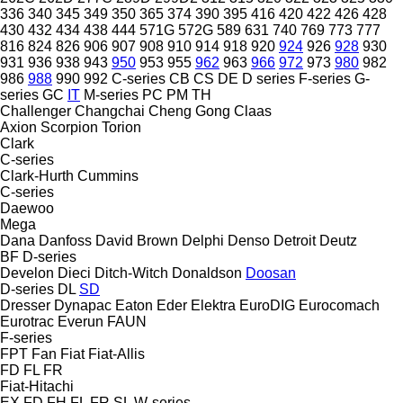
336
340
345
349
350
365
374
390
395
416
420
422
426
428
430
432
434
438
444
571G
572G
589
631
740
769
773
777
816
824
826
906
907
908
910
914
918
920
924
926
928
930
931
936
938
943
950
953
955
962
963
966
972
973
980
982
986
988
990
992
C-series
CB
CS
DE
D series
F-series
G-
series
GC
IT
M-series
PC
PM
TH
Challenger
Changchai
Cheng Gong
Claas
Axion
Scorpion
Torion
Clark
C-series
Clark-Hurth
Cummins
C-series
Daewoo
Mega
Dana
Danfoss
David Brown
Delphi
Denso
Detroit
Deutz
BF
D-series
Develon
Dieci
Ditch-Witch
Donaldson
Doosan
D-series
DL
SD
Dresser
Dynapac
Eaton
Eder
Elektra
EuroDIG
Eurocomach
Eurotrac
Everun
FAUN
F-series
FPT
Fan
Fiat
Fiat-Allis
FD
FL
FR
Fiat-Hitachi
EX
FD
FH
FL
FR
SL
W-series