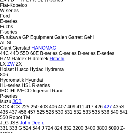
Fiat-Kobelco
W-series
Ford
E-series
Fuchs
F-series
Furukawa
GP Equipment
Galen
Garrett
Gehl
AL
SL
Giant
Gjerstad
HANOMAG
44C
44D
55D
60E
B-series
C-series
D-series
E-series
HZM
Haldex
Hidromek
Hitachi
LX
ZW
ZX
Holset
Husco
Hydac
Hydrema
806
Hydromatik
Hyundai
HL-series
HSL
R-series
IHC
IHI
IVECO
Ingersoll Rand
P-series
Isuzu
JCB
3CX
4CX
225
250
403
406
407
409
411
417
426
427
435S
436
437
456
457
525
526
530
531
532
533
535
536
540
541
550
Robot
TM
JLG
JSB
John Deere
331
333 G
524
544 J
724
824
832
3200
3400
3800
6090
Z-