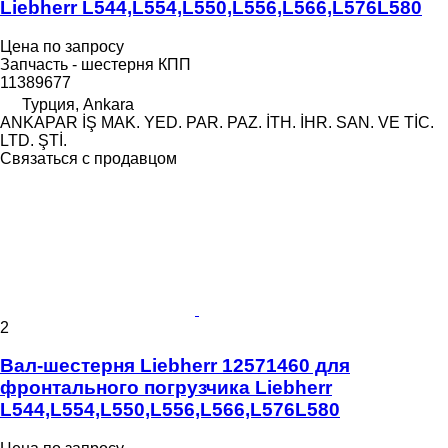
Liebherr L544,L554,L550,L556,L566,L576L580
Цена по запросу
Запчасть - шестерня КПП
11389677
Турция, Ankara
ANKAPAR İŞ MAK. YED. PAR. PAZ. İTH. İHR. SAN. VE TİC.
LTD. ŞTİ.
Связаться с продавцом
2
Вал-шестерня Liebherr 12571460 для
фронтального погрузчика Liebherr
L544,L554,L550,L556,L566,L576L580