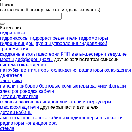
Поиск
(каталожный номер, марка, модель, запчасть)
Категория
гидравлика
гидронасосы
гидрораспределители
гидромоторы
гидроцилиндры
пульты управления гидравликой
трансмиссия
карданные валы
шестерни КПП
валы-шестерни
ведущие
мосты
дифференциалы
другие запчасти трансмиссии
система охлаждения
патрубки
вентиляторы охлаждения
радиаторы охлаждения
двигателя
электрика
панели приборов
бортовые компьютеры
датчики
фонари
электропроводка
кабели
детали двигателя
головки блоков цилиндров
двигатели
интеркулеры
маслоохладители
другие запчасти двигателя
детали кабины
амортизаторы капота
кабины
кондиционеры и запчасти
радиаторы кондиционера
стекла