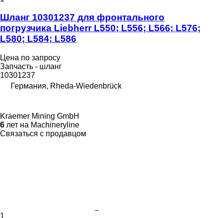
Шланг 10301237 для фронтального
погрузчика Liebherr L550; L556; L566; L576;
L580; L584; L586
Цена по запросу
Запчасть - шланг
10301237
Германия, Rheda-Wiedenbrück
Kraemer Mining GmbH
6
лет на Machineryline
Связаться с продавцом
1