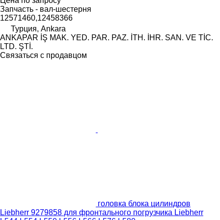
Цена по запросу
Запчасть - вал-шестерня
12571460,12458366
Турция, Ankara
ANKAPAR İŞ MAK. YED. PAR. PAZ. İTH. İHR. SAN. VE TİC.
LTD. ŞTİ.
Связаться с продавцом
головка блока цилиндров
Liebherr 9279858 для фронтального погрузчика Liebherr