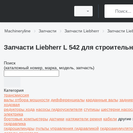
Machineryline
Запчасти
Запчасти Liebherr
Запчасти Lieb
Запчасти Liebherr L 542 для строитель
Поиск
(каталожный номер, марка, модель, запчасть)
Категория
трансмиссия
валы отбора мощности
дифференциалы
карданные валы
задние
ходовая
редукторы хода
насосы гидроусилителя
ступицы
шестерни насос
электрика
бортовые компьютеры
датчики
натяжители ремня
кабели
другие 
гидравлика
гидроцилиндры
пульты управления гидравликой
гидроаккумулят