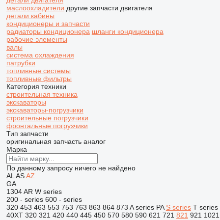
детали двигателя
маслоохладители
другие запчасти двигателя
детали кабины
кондиционеры и запчасти
радиаторы кондиционера
шланги кондиционера
рабочие элементы
валы
система охлаждения
патрубки
топливные системы
топливные фильтры
Категория техники
строительная техника
экскаваторы
экскаваторы-погрузчики
строительные погрузчики
фронтальные погрузчики
Тип запчасти
оригинальная запчасть
аналог
Марка
По данному запросу ничего не найдено
AL
AS
AZ
GA
1304
AR
W series
200 - series
600 - series
320
453
463
553
753
763
863
864
873
A series
PA
S series
T series
40XT
320
321
420
440
445
450
570
580
590
621
721
821
921
1021