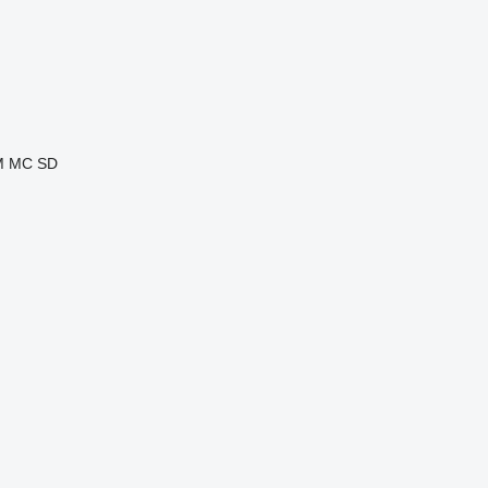
M
MC
SD