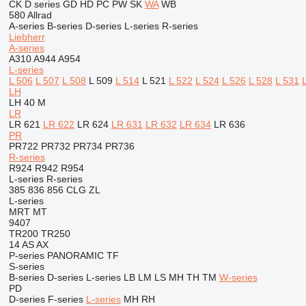
CK
D series
GD
HD
PC
PW
SK
WA
WB
580
Allrad
A-series
B-series
D-series
L-series
R-series
Liebherr
A-series
A310
A944
A954
L-series
L 506
L 507
L 508
L 509
L 514
L 521
L 522
L 524
L 526
L 528
L 531
LH
LH 40 M
LR
LR 621
LR 622
LR 624
LR 631
LR 632
LR 634
LR 636
PR
PR722
PR732
PR734
PR736
R-series
R924
R942
R954
L-series
R-series
385
836
856
CLG
ZL
L-series
MRT
MT
9407
TR200
TR250
14
AS
AX
P-series
PANORAMIC
TF
S-series
B-series
D-series
L-series
LB
LM
LS
MH
TH
TM
W-series
PD
D-series
F-series
L-series
MH
RH