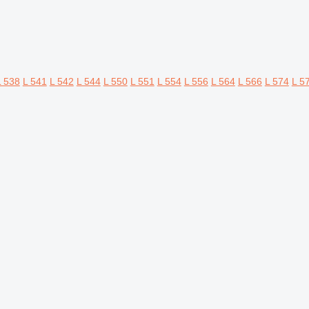
L 538
L 541
L 542
L 544
L 550
L 551
L 554
L 556
L 564
L 566
L 574
L 5