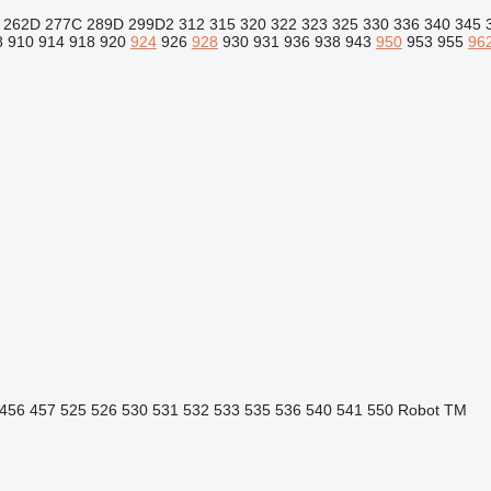
262D
277C
289D
299D2
312
315
320
322
323
325
330
336
340
345
8
910
914
918
920
924
926
928
930
931
936
938
943
950
953
955
96
456
457
525
526
530
531
532
533
535
536
540
541
550
Robot
TM