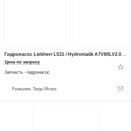
Гидронасос Liebherr L531 / Hydromatik A7V80LV2.0LZF0D для фронтального погрузчика Liebherr L531
Цена по запросу
Запчасть - гидронасос
Румыния, Targu Mrues