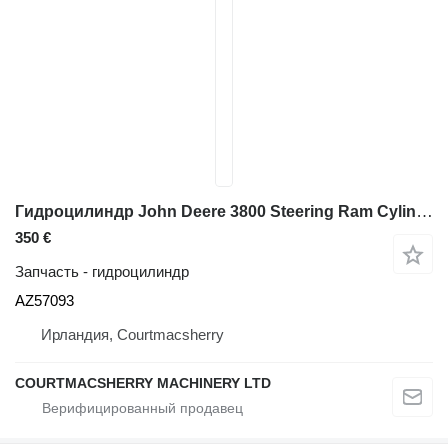
Гидроцилиндр John Deere 3800 Steering Ram Cylinder Az57093 AZ57093 для телескопического фронтального погрузчика John Deere 3800
350 €
Запчасть - гидроцилиндр
AZ57093
Ирландия, Courtmacsherry
COURTMACSHERRY MACHINERY LTD