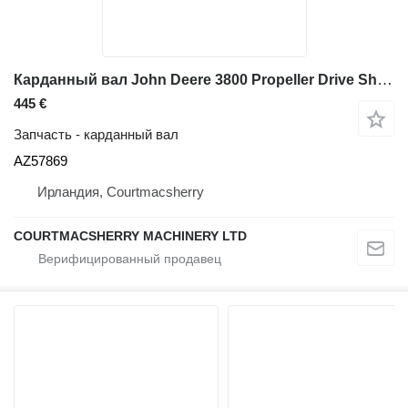
Карданный вал John Deere 3800 Propeller Drive Shaft Az57869 Transmission To Front Axle (s AZ57869 для телескопического фронтального погрузчика
445 €
Запчасть - карданный вал
AZ57869
Ирландия, Courtmacsherry
COURTMACSHERRY MACHINERY LTD