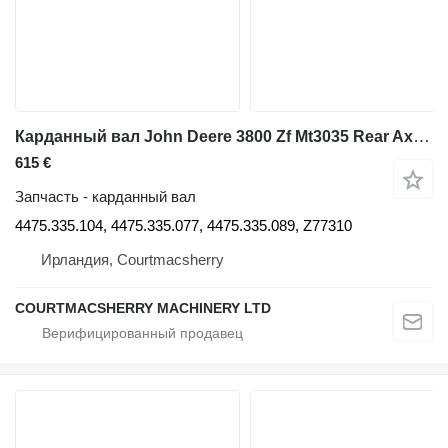
Карданный вал John Deere 3800 Zf Mt3035 Rear Axle Drive Shaft 4475.335.104, Z77310 для телескопического фронтального погрузчика
615 €
Запчасть - карданный вал
4475.335.104, 4475.335.077, 4475.335.089, Z77310
Ирландия, Courtmacsherry
COURTMACSHERRY MACHINERY LTD