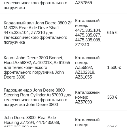
телескопического фронтального
AZ57869
погрузчика
Каталожный
Карданный вал John Deere 3800 Zf
номер:
Mt3035 Rear Axle Drive Shaft
4475.335.104,
4475.335.104, Z77310 для
615 €
4475.335.077,
телескопического фронтального
4475.335.089,
погрузчика
Z77310
Капот John Deere 3800 Bonnet,
Каталожный
Hood Az56892, Az102318, Az61055
номер:
для телескопического
AZ56892,
1 590 €
фронтального погрузчика John
AZ102318,
Deere 3800
AZ61055
Гидроцилиндр John Deere 3800
Каталожный
Steering Ram Cylinder Az57093 для
номер:
350 €
телескопического фронтального
AZ57093
погрузчика John Deere 3800
John Deere 3800, Rear Axle
Каталожный
Housing Z77294, 4475435088,
номер: