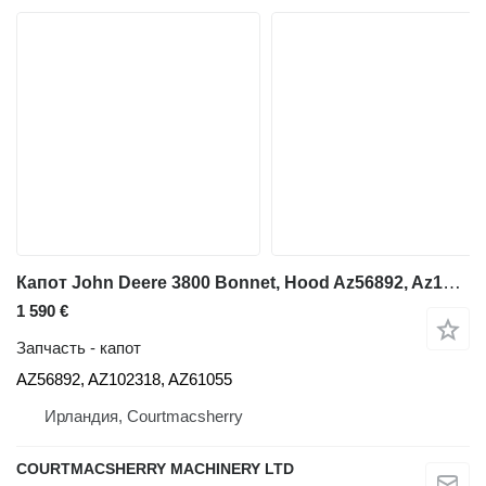
Капот John Deere 3800 Bonnet, Hood Az56892, Az102318, Az61055 AZ56892 для телескопического фронтального погрузчика John Deere 3800
1 590 €
Запчасть - капот
AZ56892, AZ102318, AZ61055
Ирландия, Courtmacsherry
COURTMACSHERRY MACHINERY LTD