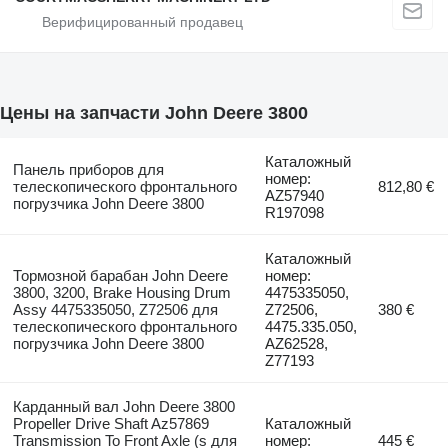
Цены на запчасти John Deere 3800
Каталожный
Панель приборов для
номер:
телескопического фронтального
812,80 €
AZ57940
погрузчика John Deere 3800
R197098
Каталожный
Тормозной барабан John Deere
номер:
3800, 3200, Brake Housing Drum
4475335050,
Assy 4475335050, Z72506 для
Z72506,
380 €
телескопического фронтального
4475.335.050,
погрузчика John Deere 3800
AZ62528,
Z77193
Карданный вал John Deere 3800
Propeller Drive Shaft Az57869
Каталожный
Transmission To Front Axle (s для
номер:
445 €