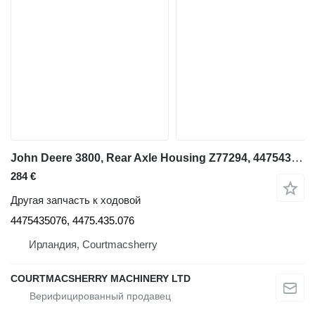
John Deere 3800, Rear Axle Housing Z77294, 4475435088, 4475.335.088 4475435076 для телескопического фронтального погрузчика
284 €
Другая запчасть к ходовой
4475435076, 4475.435.076
Ирландия, Courtmacsherry
COURTMACSHERRY MACHINERY LTD