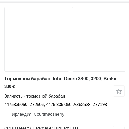
Тормозной барабан John Deere 3800, 3200, Brake Housing Drum Assy 4475335050, Z72506 для телескопического фронтального погрузчика John Deere 3800
380 €
Запчасть - тормозной барабан
4475335050, Z72506, 4475.335.050, AZ62528, Z77193
Ирландия, Courtmacsherry
COURTMACSHERRY MACHINERY LTD