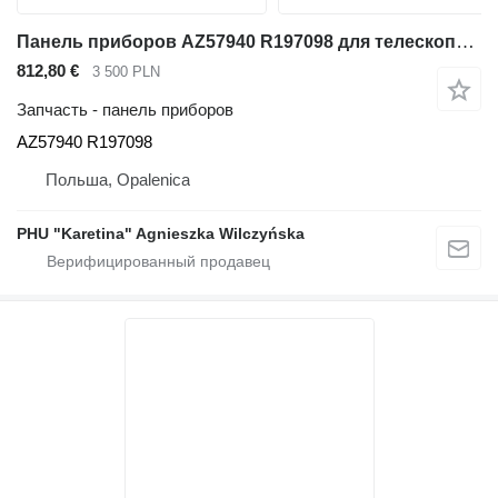
Панель приборов AZ57940 R197098 для телескопического фронтального погрузчика John Deere 3800
812,80 €
3 500 PLN
Запчасть - панель приборов
AZ57940 R197098
Польша, Opalenica
PHU "Karetina" Agnieszka Wilczyńska