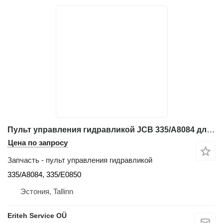
Пульт управления гидравликой JCB 335/A8084 для фронтального погрузчика JCB 411, 413, 417, 418, 426, 437, 427, 455, 335/A8084, 335/E0850
Цена по запросу
Запчасть - пульт управления гидравликой
335/A8084, 335/E0850
Эстония, Tallinn
Eriteh Service OÜ