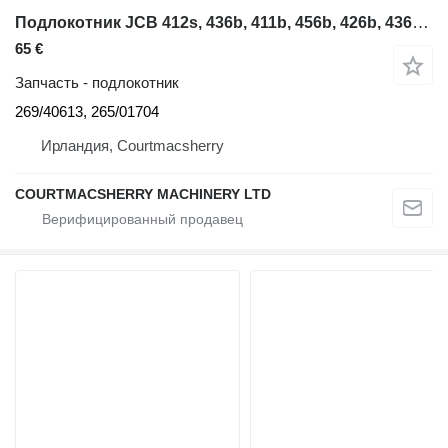
Подлокотник JCB 412s, 436b, 411b, 456b, 426b, 436b Cushion Armrest 265/01704, 26 269/40613 для фронтального погрузчика
65 €
Запчасть - подлокотник
269/40613, 265/01704
Ирландия, Courtmacsherry
COURTMACSHERRY MACHINERY LTD