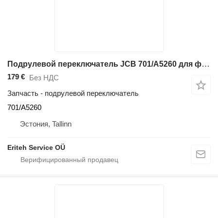
Подрулевой переключатель JCB 701/A5260 для фронтального погрузчика JCB 411, 413, 417, 418, 419, 427, 435, 437, 457, 701/A5260
179 €
Без НДС
Запчасть - подрулевой переключатель
701/A5260
Эстония, Tallinn
Eriteh Service OÜ