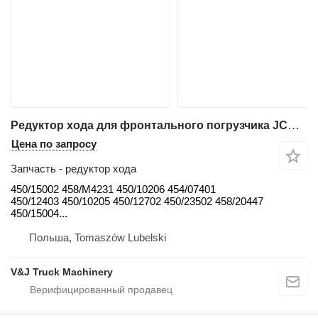
Редуктор хода для фронтального погрузчика JCB 411, 412, 413, 414, 416, 418
Цена по запросу
Запчасть - редуктор хода
450/15002 458/M4231 450/10206 454/07401
450/12403 450/10205 450/12702 450/23502 458/20447
450/15004...
Польша, Tomaszów Lubelski
V&J Truck Machinery