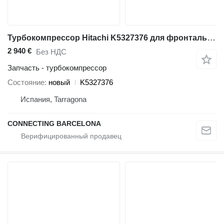
Турбокомпрессор Hitachi K5327376 для фронтального погрузчика Hitachi ZW220-6, ZW250-6
2 940 €
Без НДС
Запчасть - турбокомпрессор
Состояние
новый
K5327376
Испания, Tarragona
CONNECTING BARCELONA