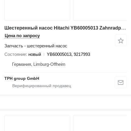
Шестеренный насос Hitachi YB60005013 Zahnradpumpe 9217993, ZW180, ZW220, ZW250, ZW310 для фронтального погрузчика Hitachi ZW180, ZW220, ZW250, ZW310
Цена по запросу
Запчасть - шестеренный насос
Состояние
новый
YB60005013, 9217993
Германия, Limburg-Offheim
TPH group GmbH