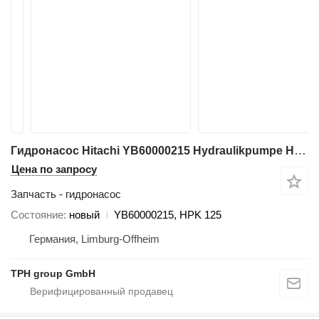
Гидронасос Hitachi YB60000215 Hydraulikpumpe HPK 125, ZW250-5B, 85Z7 для фронтального погрузчика Hitachi ZW250-5B
Цена по запросу
Запчасть - гидронасос
Состояние
новый
YB60000215, HPK 125
Германия, Limburg-Offheim
TPH group GmbH