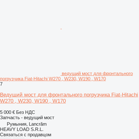
ведущий мост для фронтального
погрузчика Fiat-Hitachi W270 , W230, W190 , W170
7
Ведущий мост для фронтального погрузчика Fiat-Hitachi
W270 , W230, W190 , W170
5 000 €
Без НДС
Запчасть - ведущий мост
Румыния, Lancrăm
HEAVY LOAD S.R.L.
Связаться с продавцом