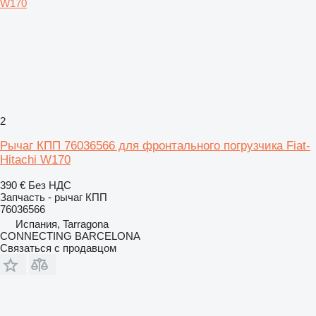
2
Рычаг КПП 76036566 для фронтального погрузчика Fiat-
Hitachi W170
390 €
Без НДС
Запчасть - рычаг КПП
76036566
Испания, Tarragona
CONNECTING BARCELONA
Связаться с продавцом