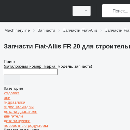
Machineryline
Запчасти
Запчасти Fiat-Allis
Запчасти Fiat
Запчасти Fiat-Allis FR 20 для строител
Поиск
(каталожный номер, марка, модель, запчасть)
Категория
ходовая
оси
гидравлика
гидроцилиндры
детали двигателя
двигатели
детали кузова
поворотные редукторы