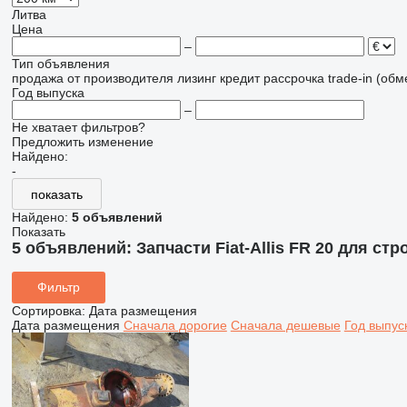
Литва
Цена
–
Тип объявления
продажа
от производителя
лизинг
кредит
рассрочка
trade-in (об
Год выпуска
–
Не хватает фильтров?
Предложить изменение
Найдено:
-
показать
Найдено:
5 объявлений
Показать
5 объявлений:
Запчасти Fiat-Allis FR 20 для с
Фильтр
Сортировка
:
Дата размещения
Дата размещения
Сначала дорогие
Сначала дешевые
Год выпус