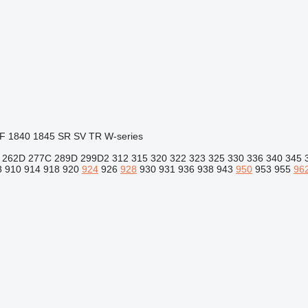
F
1840
1845
SR
SV
TR
W-series
262D
277C
289D
299D2
312
315
320
322
323
325
330
336
340
345
8
910
914
918
920
924
926
928
930
931
936
938
943
950
953
955
96