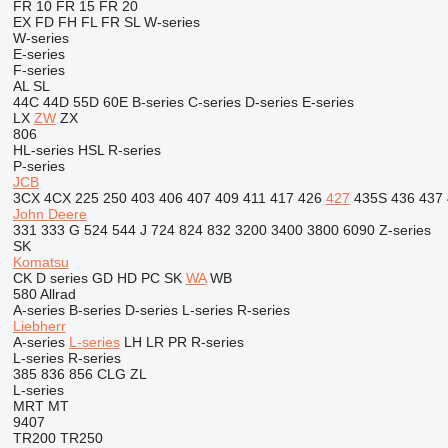
FR 10
FR 15
FR 20
EX
FD
FH
FL
FR
SL
W-series
W-series
E-series
F-series
AL
SL
44C
44D
55D
60E
B-series
C-series
D-series
E-series
LX
ZW
ZX
806
HL-series
HSL
R-series
P-series
JCB
3CX
4CX
225
250
403
406
407
409
411
417
426
427
435S
436
437
John Deere
331
333 G
524
544 J
724
824
832
3200
3400
3800
6090
Z-series
SK
Komatsu
CK
D series
GD
HD
PC
SK
WA
WB
580
Allrad
A-series
B-series
D-series
L-series
R-series
Liebherr
A-series
L-series
LH
LR
PR
R-series
L-series
R-series
385
836
856
CLG
ZL
L-series
MRT
MT
9407
TR200
TR250