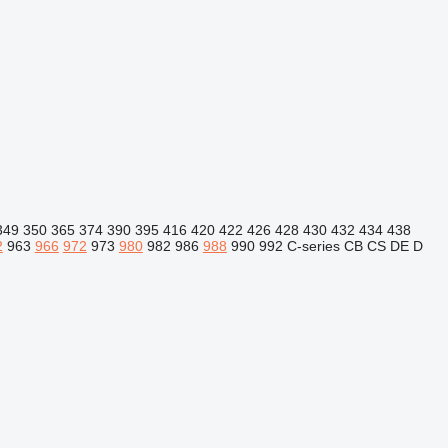
349
350
365
374
390
395
416
420
422
426
428
430
432
434
438
2
963
966
972
973
980
982
986
988
990
992
C-series
CB
CS
DE
D