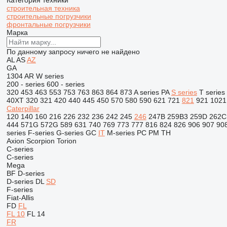
Категория техники
строительная техника
строительные погрузчики
фронтальные погрузчики
Марка
По данному запросу ничего не найдено
AL
AS
AZ
GA
1304
AR
W series
200 - series
600 - series
320
453
463
553
753
763
863
864
873
A series
PA
S series
T series
40XT
320
321
420
440
445
450
570
580
590
621
721
821
921
1021
Caterpillar
120
140
160
216
226
232
236
242
245
246
247B
259B3
259D
262C
444
571G
572G
589
631
740
769
773
777
816
824
826
906
907
90
series
F-series
G-series
GC
IT
M-series
PC
PM
TH
Axion
Scorpion
Torion
C-series
C-series
Mega
BF
D-series
D-series
DL
SD
F-series
Fiat-Allis
FD
FL
FL 10
FL 14
FR