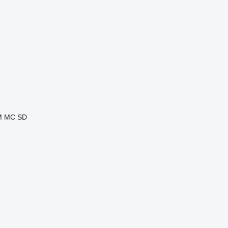
M
MC
SD