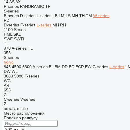
14
AS
AX
P-series
PANORAMIC
TF
S-series
B-series
D-series
L-series
LB
LM
LS
MH
TH
TM
W-series
PD
D-series
F-series
L-series
MH
RH
1100 Series
HML
SKL
SWE
SWTL
TL
970
A-series
TL
053
S-series
Volvo
846
4500
6300
A-series
BL
BM
DD
EC
ECR
EW
G-series
L-series
L
DW
WL
3080
5080
T-series
WG
AR
655
ZL
C-series
V-series
ZL
показать все
Место расположения
Поиск по радиусу