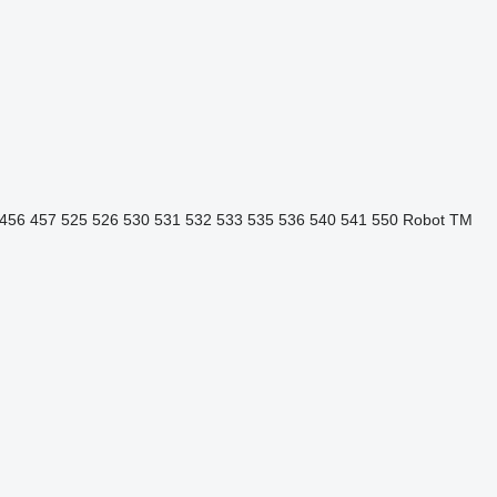
456
457
525
526
530
531
532
533
535
536
540
541
550
Robot
TM