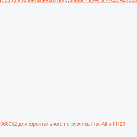
idu для фронтального погрузчика Fiat-Allis FR20 A2T00
68052 для фронтального погрузчика Fiat-Allis FR20