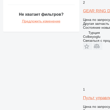
572G
2
589
GEAR RING Do
631
Не хватает фильтров?
740
Цена по запросу
Предложить изменение
Другая запчасть
769
Состояние
новы
773
Турция
777
Colbeyoglu
Связаться с пр
816
824
826
906
907
908
910
914
918
1
920
Пульт управл
924
Цена по запросу
926