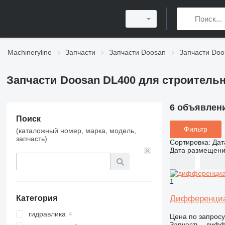
Machineryline
Запчасти
Запчасти Doosan
Запчасти Doo
Запчасти Doosan DL400 для строитель
6 объявлен
Поиск
Фильтр
(каталожный номер, марка, модель,
запчасть)
Сортировка
:
Дат
Дата размещен
1
Дифференциал
Категория
гидравлика
Цена по запросу
Запчасть - диф