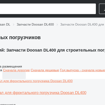
san DL
Запчасти Doosan DL400
Запчасти Doosan DL400 для 
ных погрузчиков
ий:
Запчасти Doosan DL400 для строительных пог
а размещения
ия
Сначала дорогие
Сначала дешевые
Год выпуска - сначала новые
 для фронтального погрузчика Doosan DL400
ференциал