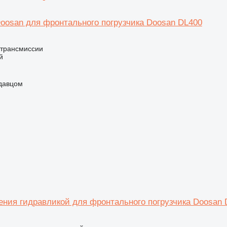
osan для фронтального погрузчика Doosan DL400
 трансмиссии
й
одавцом
ения гидравликой для фронтального погрузчика Doosan 