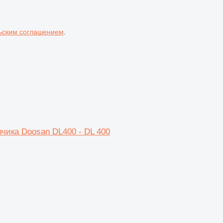
ьским соглашением
.
ика Doosan DL400 - DL 400