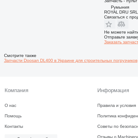
Запчасть - пуль
928
Румыния
930
ROYAL DRU SRL
Связаться с пр
931
936
Не можете найти
938
Отправьте заявк
943
Заказать запчас
950
953
Смотрите также
Запчасти Doosan DL400 в Украине для строительных погрузчиков
955
962
963
966
Компания
Информация
972
973
О нас
Правила и условия
980
982
Помощь
Политика конфиден
986
Контакты
Советы по безопас
988
990
Отзывы о Machinery