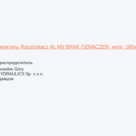
елитель Rozdzielacz AL NN BRAK OZNACZEŃ, wym: 180x 
ораспределитель
owskie Góry
DRAULICS Sp. z o.o.
одавцом