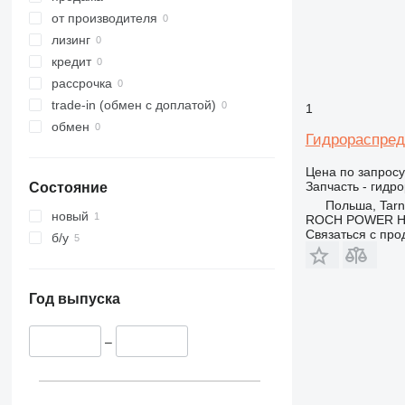
345
540
от производителя
349
541
лизинг
350
550
кредит
365
Robot
рассрочка
374
TM
trade-in (обмен с доплатой)
1
390
обмен
Гидрораспред
395
416
Цена по запросу
Запчасть - гидр
Состояние
420
Польша, Tarn
422
новый
ROCH POWER HY
426
Связаться с пр
б/у
428
430
432
Год выпуска
434
438
–
444
571G