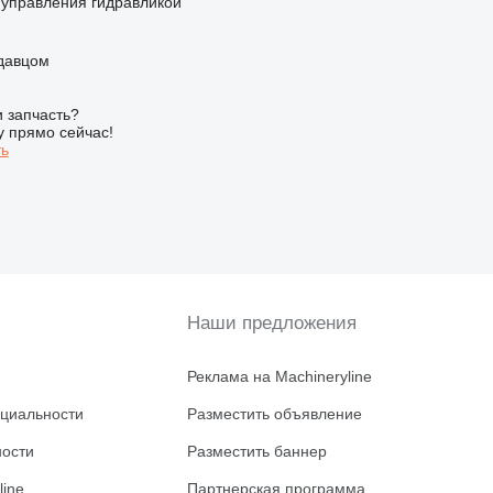
т управления гидравликой
одавцом
 запчасть?
у прямо сейчас!
ть
Наши предложения
Реклама на Machineryline
циальности
Разместить объявление
ности
Разместить баннер
line
Партнерская программа