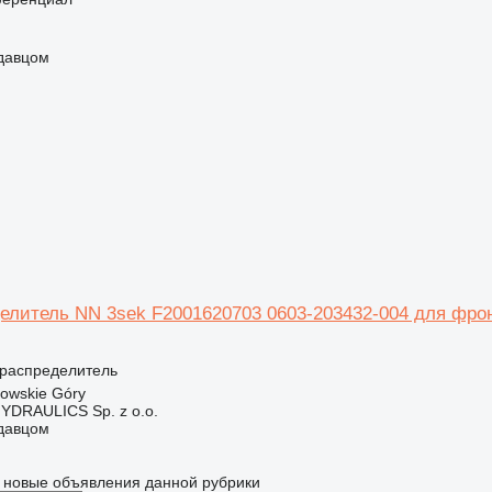
одавцом
елитель NN 3sek F2001620703 0603-203432-004 для фрон
ораспределитель
owskie Góry
DRAULICS Sp. z o.o.
одавцом
 новые объявления данной рубрики