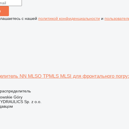
я
глашаетесь с нашей
политикой конфиденциальности
и
пользовател
елитель NN MLSO TPMLS MLSI для фронтального погрузч
ораспределитель
owskie Góry
DRAULICS Sp. z o.o.
одавцом