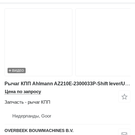
ВИДЕО
Рычаг КПП Ahlmann AZ210E-2300033P-Shift lever/Umlenkhebel/Duwstuk для фронтального погрузчика
Цена по запросу
Запчасть - рычаг КПП
Нидерланды, Goor
OVERBEEK BOUWMACHINES B.V.