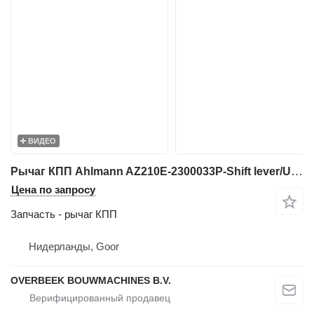
ВИДЕО
Рычаг КПП Ahlmann AZ210E-2300033P-Shift lever/Umlenkhebel/Duwstuk для фронтального погрузчика
Цена по запросу
Запчасть - рычаг КПП
Нидерланды, Goor
OVERBEEK BOUWMACHINES B.V.