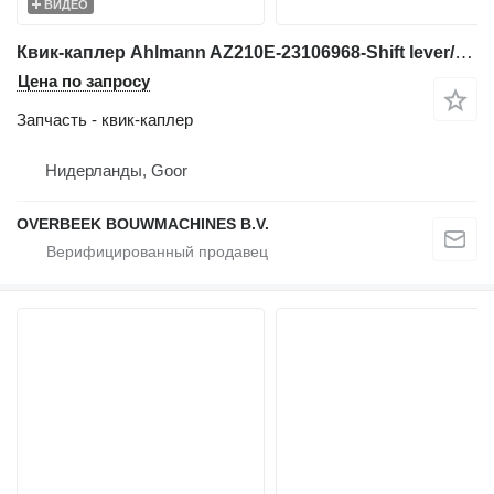
ВИДЕО
Квик-каплер Ahlmann AZ210E-23106968-Shift lever/Umlenkhebel/Duwstuk для фронтального погрузчика
Цена по запросу
Запчасть - квик-каплер
Нидерланды, Goor
OVERBEEK BOUWMACHINES B.V.