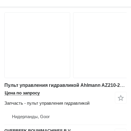
Пульт управления гидравликой Ahlmann AZ210-23102114-Servo valve/Servoventil links для фронтального погрузчика
Цена по запросу
Запчасть - пульт управления гидравликой
Нидерланды, Goor
OVERBEEK BOUWMACHINES B.V.