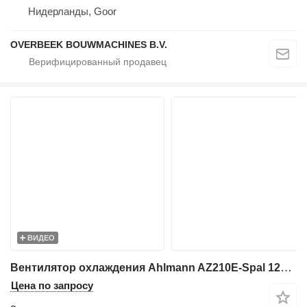
Нидерланды, Goor
OVERBEEK BOUWMACHINES B.V.
ВИДЕО
Вентилятор охлаждения Ahlmann AZ210E-Spal 12VDC-Fan/Lüfter/Ventilator для фронтального погрузчика
Цена по запросу