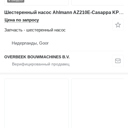
Шестеренный насос Ahlmann AZ210E-Casappa KP30.51-A8K9-LME/MC-Gearpump для фронтального погрузчика
Цена по запросу
Запчасть - шестеренный насос
Нидерланды, Goor
OVERBEEK BOUWMACHINES B.V.