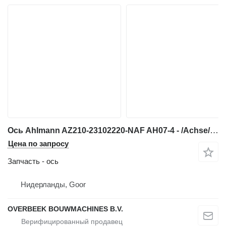
Ось Ahlmann AZ210-23102220-NAF AH07-4 - /Achse/As для фронтального погрузчика
Цена по запросу
Запчасть - ось
Нидерланды, Goor
OVERBEEK BOUWMACHINES B.V.