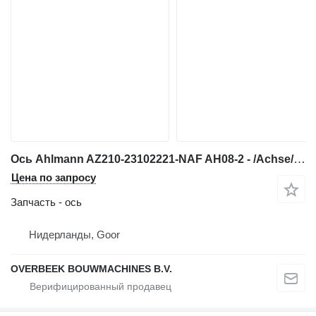
Ось Ahlmann AZ210-23102221-NAF AH08-2 - /Achse/As для фронтального погрузчика
Цена по запросу
Запчасть - ось
Нидерланды, Goor
OVERBEEK BOUWMACHINES B.V.