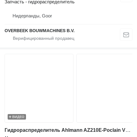
Запчасть - гидрораспределитель
Нидерланды, Goor
OVERBEEK BOUWMACHINES B.V.
ВИДЕО
Гидрораспределитель Ahlmann AZ210E-Poclain VB-100-400-43-00-004-Valve/Ventile для фронтального погрузчика