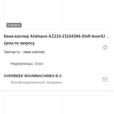
ВИДЕО
Квик-каплер Ahlmann AZ210-23104394-Shift lever/Umlenkhebel/Duwstuk для фронтального погрузчика
Цена по запросу
Запчасть - квик-каплер
Нидерланды, Goor
OVERBEEK BOUWMACHINES B.V.