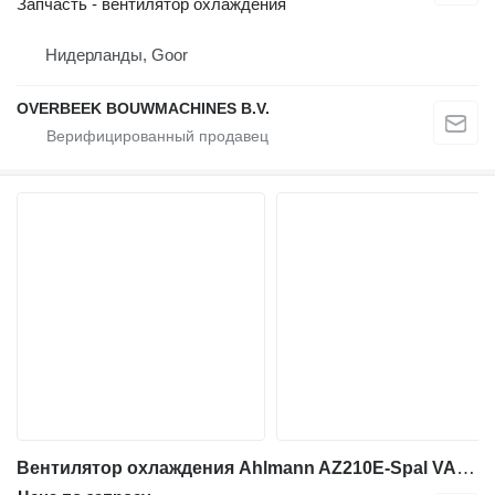
Запчасть - вентилятор охлаждения
Нидерланды, Goor
OVERBEEK BOUWMACHINES B.V.
Вентилятор охлаждения Ahlmann AZ210E-Spal VA15-BP70 24V-Fan/Lüfter/Ventilator для фронтального погрузчика