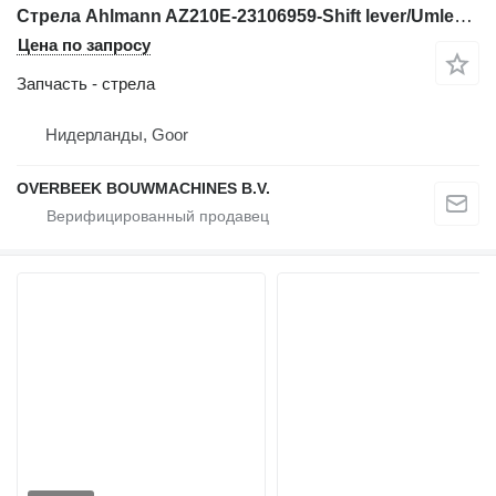
Стрела Ahlmann AZ210E-23106959-Shift lever/Umlenkhebel/Duwstuk для фронтального погрузчика
Цена по запросу
Запчасть - стрела
Нидерланды, Goor
OVERBEEK BOUWMACHINES B.V.