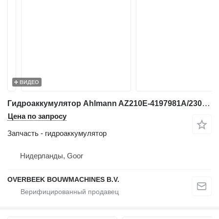
ВИДЕО
Гидроаккумулятор Ahlmann AZ210E-4197981A/2300328A-Stabilising module для фронтального погрузчика
Цена по запросу
Запчасть - гидроаккумулятор
Нидерланды, Goor
OVERBEEK BOUWMACHINES B.V.