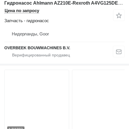
Гидронасос Ahlmann AZ210E-Rexroth A4VG125DE2D1/32R-Drive pump/Rijpomp для фронтального погрузчика
Цена по запросу
Запчасть - гидронасос
Нидерланды, Goor
OVERBEEK BOUWMACHINES B.V.
ВИДЕО