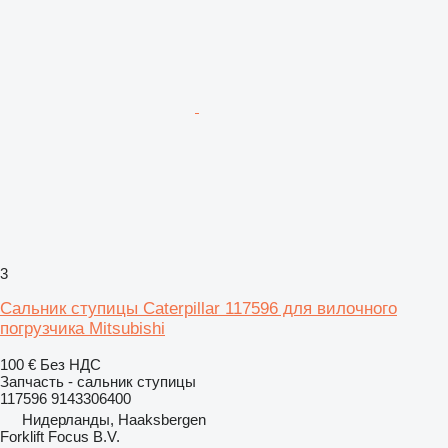
3
Сальник ступицы Caterpillar 117596 для вилочного
погрузчика Mitsubishi
100 €
Без НДС
Запчасть - сальник ступицы
117596 9143306400
Нидерланды, Haaksbergen
Forklift Focus B.V.