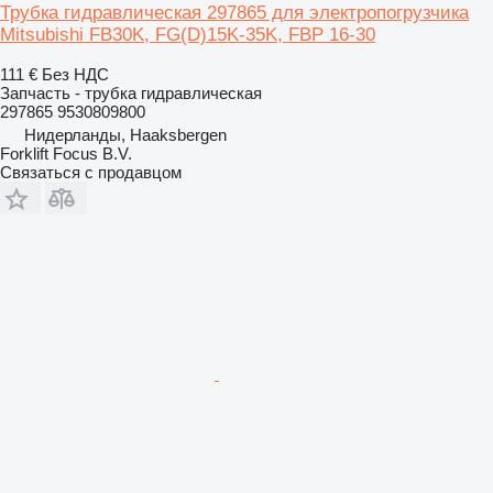
Трубка гидравлическая 297865 для электропогрузчика
Mitsubishi FB30K, FG(D)15K-35K, FBP 16-30
111 €
Без НДС
Запчасть - трубка гидравлическая
297865 9530809800
Нидерланды, Haaksbergen
Forklift Focus B.V.
Связаться с продавцом