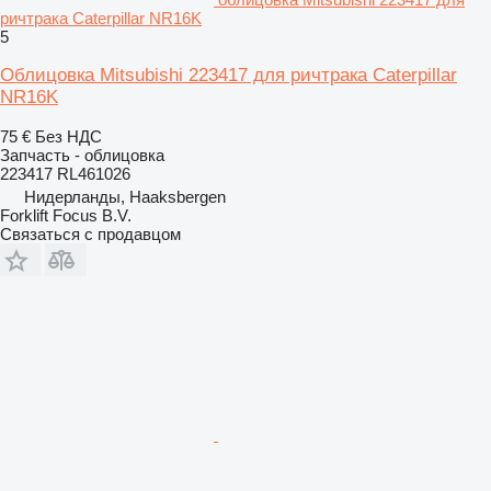
ричтрака Caterpillar NR16K
5
Облицовка Mitsubishi 223417 для ричтрака Caterpillar
NR16K
75 €
Без НДС
Запчасть - облицовка
223417 RL461026
Нидерланды, Haaksbergen
Forklift Focus B.V.
Связаться с продавцом