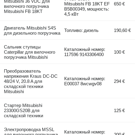
Mitsubishi 36 VDC для
Mitsubishi FB 18KT EF
650 €
вилочного погрузчика
B5B00349, мощность:
Mitsubishi FB 18KT
4,5 кВт
Двигатель Mitsubishi S4S
Топливо: дизель
190,60 €
для дизельного погрузчика
Сальник ступицы
Каталожный номер:
Caterpillar для вилочного
100 €
117596 9143306400
погрузчика Mitsubishi
Преобразователь
напряжения Kraus DC-DC
Каталожный номер:
48/24 V, 20.8 A для
294 €
E00037 8wcwgv08
складской техники
Mitsubishi
Стартер Mitsubishi
23300GS20B для
125 €
складской техники
Электропроводка MSSL
Каталожный номер:
для вилочного погрузчика
200 €