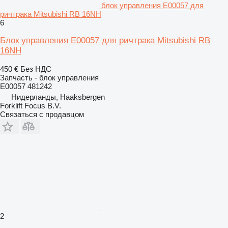
блок управления E00057 для
ричтрака Mitsubishi RB 16NH
6
Блок управления E00057 для ричтрака Mitsubishi RB
16NH
450 €
Без НДС
Запчасть - блок управления
E00057 481242
Нидерланды, Haaksbergen
Forklift Focus B.V.
Связаться с продавцом
2