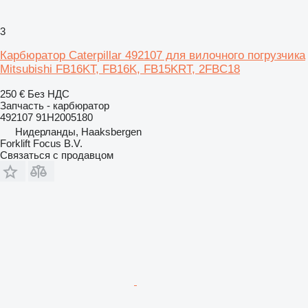
3
Карбюратор Caterpillar 492107 для вилочного погрузчика
Mitsubishi FB16KT, FB16K, FB15KRT, 2FBC18
250 €
Без НДС
Запчасть - карбюратор
492107 91H2005180
Нидерланды, Haaksbergen
Forklift Focus B.V.
Связаться с продавцом