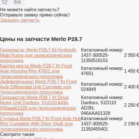
Не можете найти запчасть?
Отправьте заявку прямо сейчас!
Заказать запчасть
Цены на запчасти Merlo P28.7
Гидронасос Merlo P28.7 Kt Hydraulic
Каталожный номер:
Main Pump для телескопического
1437-300525-
2 950 €
погрузчика
11350516151
Картер моста Merlo P28.7 Kt Front
Каталожный номер:
Axle Housing Rhs 47651 для
1 450 €
47651
телескопического погрузчика
Дифференциал Merlo P28.7 Kt Front
Каталожный номер:
Axle Differential Unit Complete для
2 400 €
024849
телескопического погрузчика
Гидромотор Merlo P28.7 Kt Drive
Каталожный номер:
Motor Unit Danfoss, 51d110 Ad3n,
Danfoss, 51D110
2 250 €
046aaa01328 для телескопического
AD3N,
погрузчика
046AAA01328
Ступица Merlo P28.7 Kt Front Axle Hub
Каталожный номер:
Rhs Complete With Drive Shaft для
1437-300525-
2 190 €
телескопического погрузчика
11350455401
Смотрите также