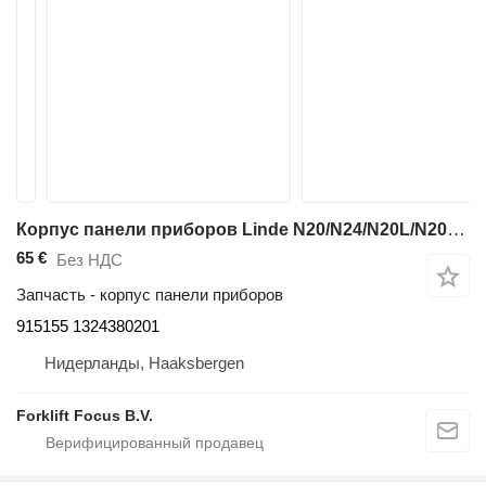
Корпус панели приборов Linde N20/N24/N20L/N20LI/P30 915155 для складской техники Linde N20/N24/N20L/N20LI/P30
65 €
Без НДС
Запчасть - корпус панели приборов
915155 1324380201
Нидерланды, Haaksbergen
Forklift Focus B.V.