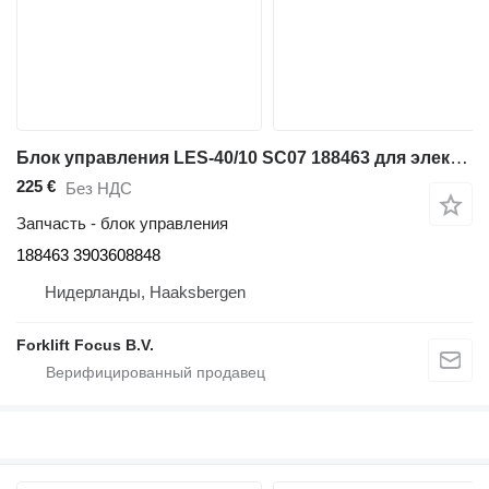
Блок управления LES-40/10 SC07 188463 для электротягача Linde P30C/P50C Series 1190
225 €
Без НДС
Запчасть - блок управления
188463 3903608848
Нидерланды, Haaksbergen
Forklift Focus B.V.