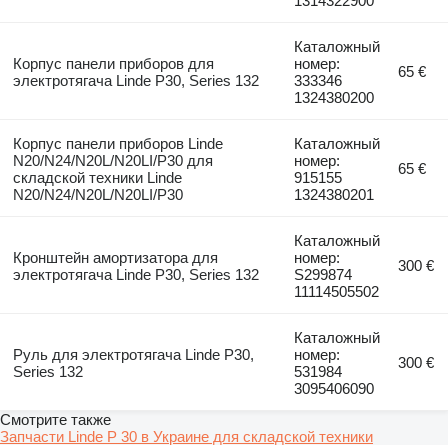
1314322900
Каталожный
Корпус панели приборов для
номер:
65 €
электротягача Linde P30, Series 132
333346
1324380200
Корпус панели приборов Linde
Каталожный
N20/N24/N20L/N20LI/P30 для
номер:
65 €
складской техники Linde
915155
N20/N24/N20L/N20LI/P30
1324380201
Каталожный
Кронштейн амортизатора для
номер:
300 €
электротягача Linde P30, Series 132
S299874
11114505502
Каталожный
Руль для электротягача Linde P30,
номер:
300 €
Series 132
531984
3095406090
Смотрите также
Запчасти Linde P 30 в Украине для складской техники