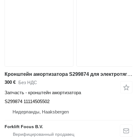
Кронштейн амортизатора S299874 для электротягача Linde P30, Series 132
300 €
Без НДС
Запчасть - кронштейн амортизатора
S299874 11114505502
Нидерланды, Haaksbergen
Forklift Focus B.V.