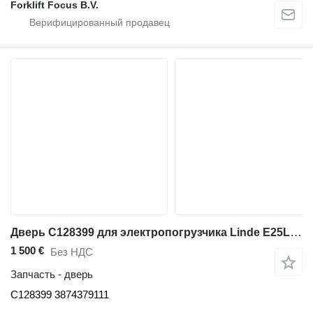
Forklift Focus B.V.
Дверь C128399 для электропогрузчика Linde E25L/E30L/E35L/E25HL-600/E30HL-600/E35HL-600
1 500 €
Без НДС
Запчасть - дверь
C128399 3874379111