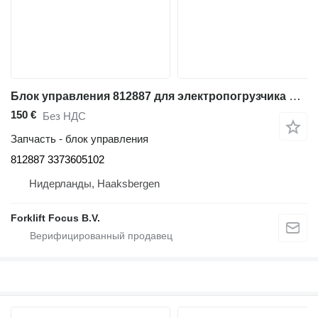
Блок управления 812887 для электропогрузчика Linde E35P-02/40P-02/48P-02 Series 337
150 €
Без НДС
Запчасть - блок управления
812887 3373605102
Нидерланды, Haaksbergen
Forklift Focus B.V.