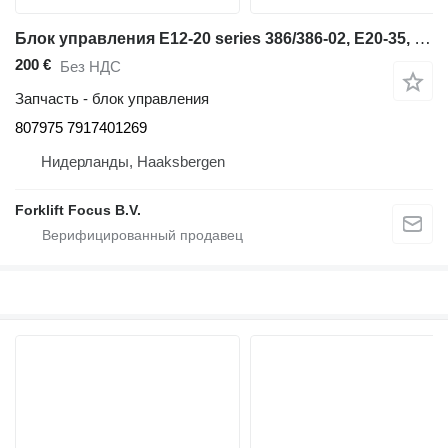
Блок управления E12-20 series 386/386-02, E20-35, series 387, E35-E50, series 38 807975 для складской техники Linde E12-20 series 386/386-02, E20-35, series 387, E35-E50, series
200 €
Без НДС
Запчасть - блок управления
807975 7917401269
Нидерланды, Haaksbergen
Forklift Focus B.V.