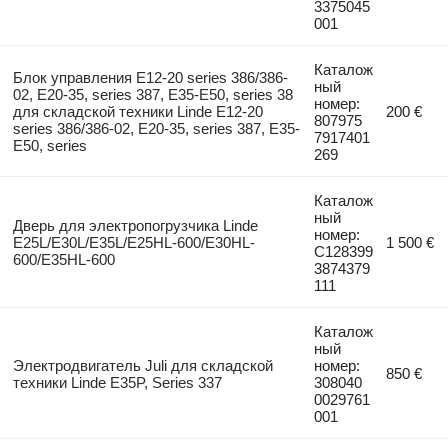
3375045
001
Каталож
Блок управления E12-20 series 386/386-
ный
02, E20-35, series 387, E35-E50, series 38
номер:
для складской техники Linde E12-20
200 €
807975
series 386/386-02, E20-35, series 387, E35-
7917401
E50, series
269
Каталож
ный
Дверь для электропогрузчика Linde
номер:
E25L/E30L/E35L/E25HL-600/E30HL-
1 500 €
C128399
600/E35HL-600
3874379
111
Каталож
ный
Электродвигатель Juli для складской
номер:
850 €
техники Linde E35P, Series 337
308040
0029761
001