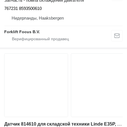
Запчасть - помпа охлаждения двигателя
767231 8593500610
Нидерланды, Haaksbergen
Forklift Focus B.V.
Датчик 814610 для складской техники Linde E35P, Series 337