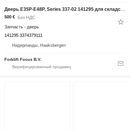
Дверь E35P-E48P, Series 337-02 141295 для складской техники Linde E35P-E48P, Series 337-02
500 €
Без НДС
Запчасть - дверь
141295 3374379111
Нидерланды, Haaksbergen
Forklift Focus B.V.