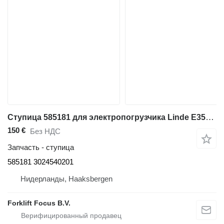
Ступица 585181 для электропогрузчика Linde E35P-02/E40P-02/E48P-02
150 €
Без НДС
Запчасть - ступица
585181 3024540201
Нидерланды, Haaksbergen
Forklift Focus B.V.