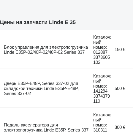
Цены на запчасти Linde E 35
Каталож
ный
Блок управления для электропогрузчика
номер:
150 €
Linde E35P-02/40P-02/48P-02 Series 337
812887
3373605
102
Каталож
ный
Дверь E35P-E48P, Series 337-02 для
номер:
складской техники Linde E35P-E48P,
500 €
141294
Series 337-02
3374379
110
Каталож
ный
Педаль акселератора для
номер:
300 €
электропогрузчика Linde E35P, Series 337
310311