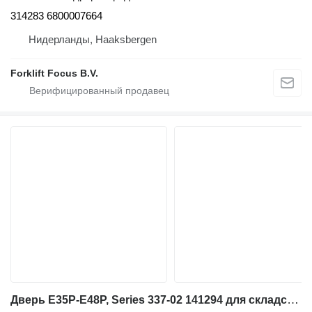
314283 6800007664
Нидерланды, Haaksbergen
Forklift Focus B.V.
Дверь E35P-E48P, Series 337-02 141294 для складской техники Linde E35P-E48P, Series 337-02