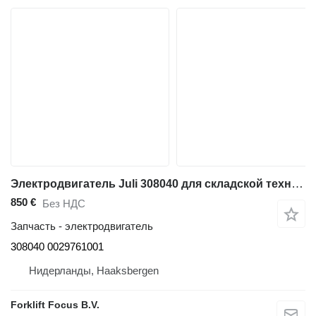
Электродвигатель Juli 308040 для складской техники Linde E35P, Series 337
850 €
Без НДС
Запчасть - электродвигатель
308040 0029761001
Нидерланды, Haaksbergen
Forklift Focus B.V.