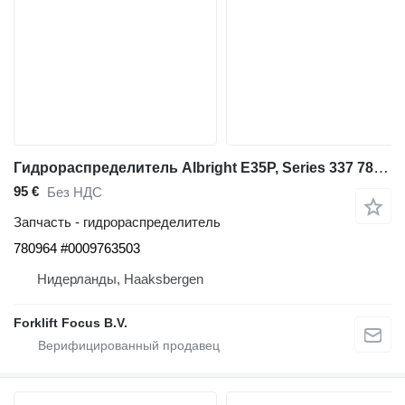
Гидрораспределитель Albright E35P, Series 337 780964 для складской техники Linde E35P, Series 337
95 €
Без НДС
Запчасть - гидрораспределитель
780964 #0009763503
Нидерланды, Haaksbergen
Forklift Focus B.V.