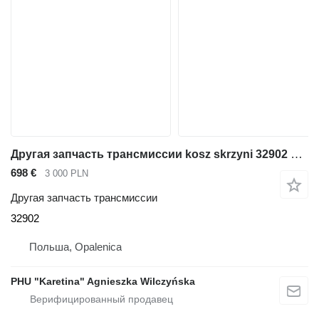
Другая запчасть трансмиссии kosz skrzyni 32902 для телескопического погрузчика JCB 541-70 4CX Powershift
698 €
3 000 PLN
Другая запчасть трансмиссии
32902
Польша, Opalenica
PHU "Karetina" Agnieszka Wilczyńska