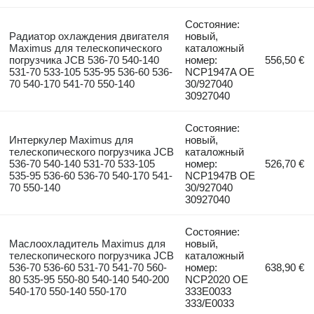
Состояние:
Радиатор охлаждения двигателя
новый,
Maximus для телескопического
каталожный
погрузчика JCB 536-70 540-140
номер:
556,50 €
531-70 533-105 535-95 536-60 536-
NCP1947A OE
70 540-170 541-70 550-140
30/927040
30927040
Состояние:
Интеркулер Maximus для
новый,
телескопического погрузчика JCB
каталожный
536-70 540-140 531-70 533-105
номер:
526,70 €
535-95 536-60 536-70 540-170 541-
NCP1947B OE
70 550-140
30/927040
30927040
Состояние:
Маслоохладитель Maximus для
новый,
телескопического погрузчика JCB
каталожный
536-70 536-60 531-70 541-70 560-
номер:
638,90 €
80 535-95 550-80 540-140 540-200
NCP2020 OE
540-170 550-140 550-170
333E0033
333/E0033