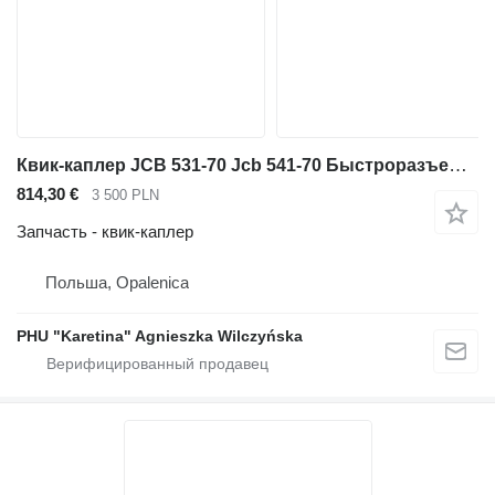
Квик-каплер JCB 531-70 Jcb 541-70 Быстроразъемное соединение Qufit для телескопического погрузчика JCB 531-70 541-70
814,30 €
3 500 PLN
Запчасть - квик-каплер
Польша, Opalenica
PHU "Karetina" Agnieszka Wilczyńska