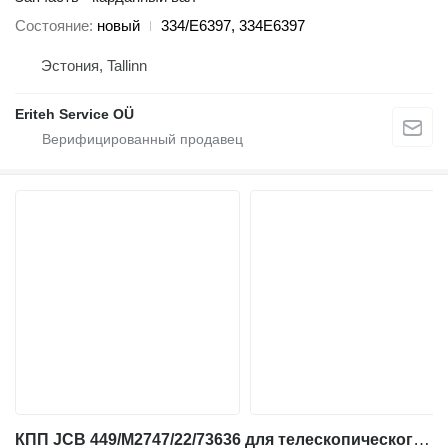
Состояние
новый
334/E6397, 334E6397
Эстония, Tallinn
Eriteh Service OÜ
КПП JCB 449/M2747/22/73636 для телескопического погрузчика JCB 530, 531-70, 535-125, 535-140, 541-70