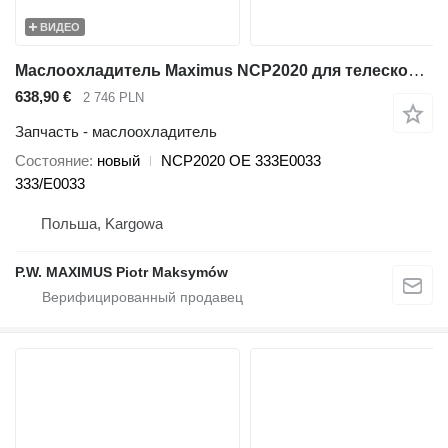
ВИДЕО
Маслоохладитель Maximus NCP2020 для телескопического погрузчика JCB 536-70 536-60 531-70 541-70 560-80 535-95 550-80 540-140 540-200 540-170 550-140 550-170
638,90 €
2 746 PLN
Запчасть - маслоохладитель
Состояние
новый
NCP2020 OE 333E0033
333/E0033
Польша, Kargowa
P.W. MAXIMUS Piotr Maksymów