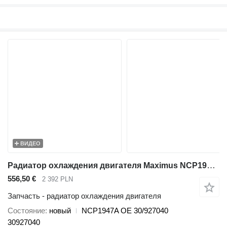
ВИДЕО
Радиатор охлаждения двигателя Maximus NCP1947A для телескопического погрузчика JCB 536-70 540-140 531-70 533-105 535-95 536-60 536-70 540-170 541-70 550-140
556,50 €
2 392 PLN
Запчасть - радиатор охлаждения двигателя
Состояние
новый
NCP1947A OE 30/927040
30927040