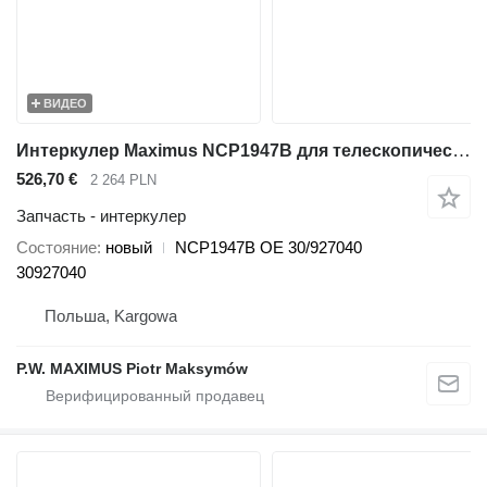
ВИДЕО
Интеркулер Maximus NCP1947B для телескопического погрузчика JCB 536-70 540-140 531-70 533-105 535-95 536-60 536-70 540-170 541-70 550-140
526,70 €
2 264 PLN
Запчасть - интеркулер
Состояние
новый
NCP1947B OE 30/927040
30927040
Польша, Kargowa
P.W. MAXIMUS Piotr Maksymów