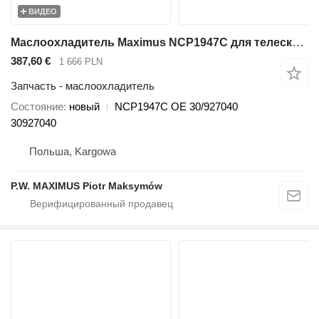
ВИДЕО
Маслоохладитель Maximus NCP1947C для телескопического погрузчика JCB 536-70 540-140 531-70 533-105 535-95 536-60 536-70 540-170 541-70 550-140
387,60 €
1 666 PLN
Запчасть - маслоохладитель
Состояние
новый
NCP1947C OE 30/927040
30927040
Польша, Kargowa
P.W. MAXIMUS Piotr Maksymów