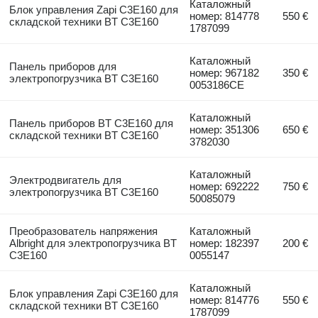
Каталожный
Блок управления Zapi C3E160 для
номер: 814778
550 €
складской техники BT C3E160
1787099
Каталожный
Панель приборов для
номер: 967182
350 €
электропогрузчика BT C3E160
0053186CE
Каталожный
Панель приборов BT C3E160 для
номер: 351306
650 €
складской техники BT C3E160
3782030
Каталожный
Электродвигатель для
номер: 692222
750 €
электропогрузчика BT C3E160
50085079
Преобразователь напряжения
Каталожный
Albright для электропогрузчика BT
номер: 182397
200 €
C3E160
0055147
Каталожный
Блок управления Zapi C3E160 для
номер: 814776
550 €
складской техники BT C3E160
1787099