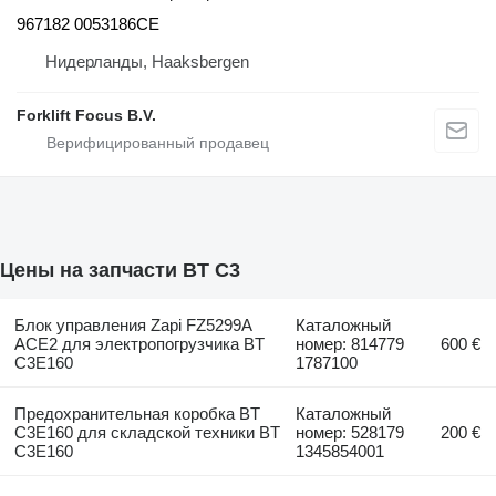
967182 0053186CE
Нидерланды, Haaksbergen
Forklift Focus B.V.
Цены на запчасти BT C3
Блок управления Zapi FZ5299A
Каталожный
ACE2 для электропогрузчика BT
номер: 814779
600 €
C3E160
1787100
Предохранительная коробка BT
Каталожный
C3E160 для складской техники BT
номер: 528179
200 €
C3E160
1345854001