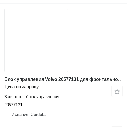
Блок управления Volvo 20577131 для фронтального погрузчика Volvo L180E, L150E, L220E, EC460B, EC360B, EC330B, A40D. A35D, A30D, A25D
Цена по запросу
Запчасть - блок управления
20577131
Испания, Córdoba