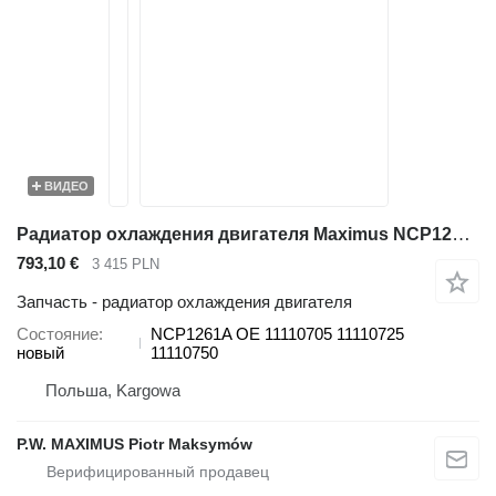
ВИДЕО
Радиатор охлаждения двигателя Maximus NCP1261A для фронтального погрузчика Volvo EC240 , EC290 , FC2924 , FC3329 , L60 , L70 , L90 , L110 , L120
793,10 €
3 415 PLN
Запчасть - радиатор охлаждения двигателя
Состояние
NCP1261A OE 11110705 11110725
новый
11110750
Польша, Kargowa
P.W. MAXIMUS Piotr Maksymów