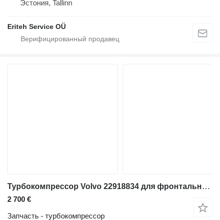
Эстония, Tallinn
Eriteh Service OÜ
Турбокомпрессор Volvo 22918834 для фронтального погрузчика Volvo L150G: L180G:L220G: L250G: EC380D: EC480D
2 700 €
Запчасть - турбокомпрессор