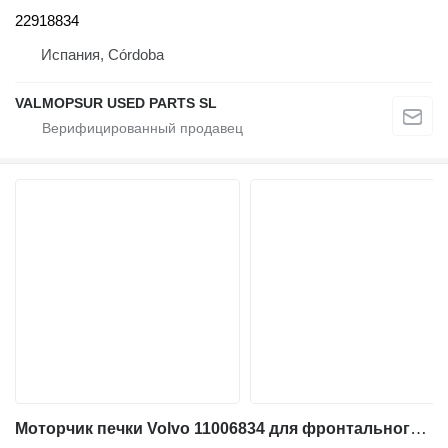
22918834
Испания, Córdoba
VALMOPSUR USED PARTS SL
Моторчик печки Volvo 11006834 для фронтального погрузчика Volvo L120; L180; A35D; EC340