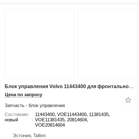
Блок управления Volvo 11443400 для фронтального погрузчика Volvo EC120D/C, EC160D/C, EC180C/D, EC210D/C, EC220D, EC290C, EC300D, EC330C, EC380D, EC480D, L70F, L60F, L90F, L110E, L120E, A25F, A25F/G, A25G, A30F, A30F/G, A30G, A35F, A35F FS, A35F/G, A35F/G FS, A35G, A40F, A40F FS, A40F/G, A40F/G FS, A40G, A45G, A45G FS, A60H
Цена по запросу
Запчасть - блок управления
Состояние
11443400, VOE11443400, 11381435,
новый
VOE11381435, 20814604,
VOE20814604
Эстония, Tallinn