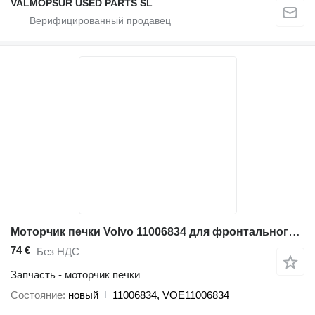
VALMOPSUR USED PARTS SL
Моторчик печки Volvo 11006834 для фронтального погрузчика Volvo A20, A25, A30, A35, A40, L110, L120, L150, L160, L220, L330, L30, L50, L60, L70, L90, EC280, EC340, EC390
74 €
Без НДС
Запчасть - моторчик печки
Состояние
новый
11006834, VOE11006834