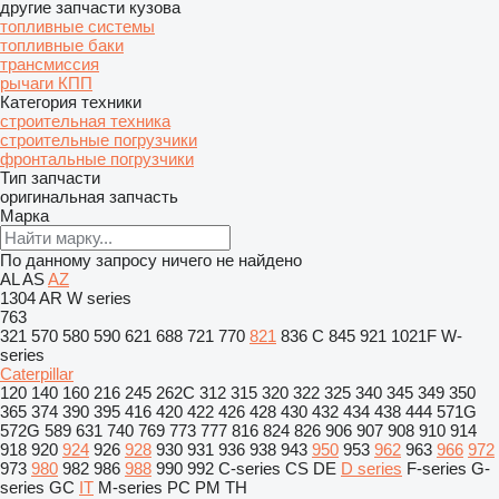
другие запчасти кузова
топливные системы
топливные баки
трансмиссия
рычаги КПП
Категория техники
строительная техника
строительные погрузчики
фронтальные погрузчики
Тип запчасти
оригинальная запчасть
Марка
По данному запросу ничего не найдено
AL
AS
AZ
1304
AR
W series
763
321
570
580
590
621
688
721
770
821
836 C
845
921
1021F
W-
series
Caterpillar
120
140
160
216
245
262C
312
315
320
322
325
340
345
349
350
365
374
390
395
416
420
422
426
428
430
432
434
438
444
571G
572G
589
631
740
769
773
777
816
824
826
906
907
908
910
914
918
920
924
926
928
930
931
936
938
943
950
953
962
963
966
972
973
980
982
986
988
990
992
C-series
CS
DE
D series
F-series
G-
series
GC
IT
M-series
PC
PM
TH