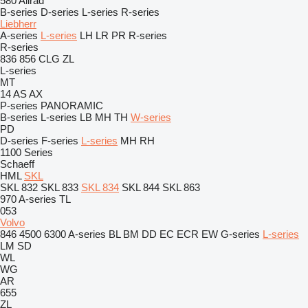
580
Allrad
B-series
D-series
L-series
R-series
Liebherr
A-series
L-series
LH
LR
PR
R-series
R-series
836
856
CLG
ZL
L-series
MT
14
AS
AX
P-series
PANORAMIC
B-series
L-series
LB
MH
TH
W-series
PD
D-series
F-series
L-series
MH
RH
1100 Series
Schaeff
HML
SKL
SKL 832
SKL 833
SKL 834
SKL 844
SKL 863
970
A-series
TL
053
Volvo
846
4500
6300
A-series
BL
BM
DD
EC
ECR
EW
G-series
L-series
LM
SD
WL
WG
AR
655
ZL