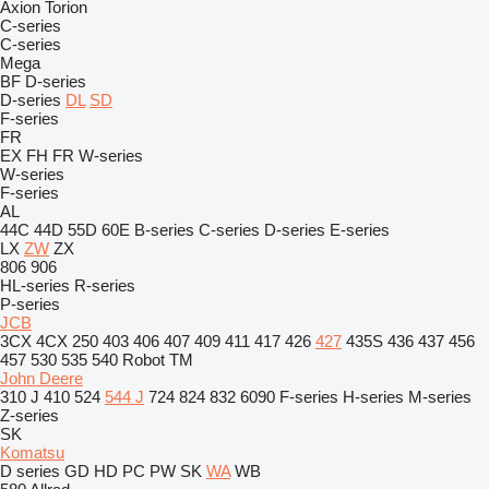
Axion
Torion
C-series
C-series
Mega
BF
D-series
D-series
DL
SD
F-series
FR
EX
FH
FR
W-series
W-series
F-series
AL
44C
44D
55D
60E
B-series
C-series
D-series
E-series
LX
ZW
ZX
806
906
HL-series
R-series
P-series
JCB
3CX
4CX
250
403
406
407
409
411
417
426
427
435S
436
437
456
457
530
535
540
Robot
TM
John Deere
310 J
410
524
544 J
724
824
832
6090
F-series
H-series
M-series
Z-series
SK
Komatsu
D series
GD
HD
PC
PW
SK
WA
WB