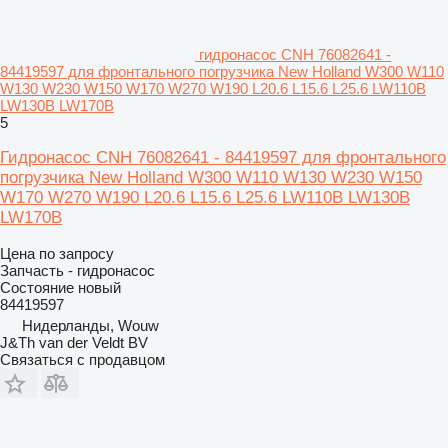
гидронасос CNH 76082641 -
84419597 для фронтального погрузчика New Holland W300 W110
W130 W230 W150 W170 W270 W190 L20.6 L15.6 L25.6 LW110B
LW130B LW170B
5
Гидронасос CNH 76082641 - 84419597 для фронтального
погрузчика New Holland W300 W110 W130 W230 W150
W170 W270 W190 L20.6 L15.6 L25.6 LW110B LW130B
LW170B
Цена по запросу
Запчасть - гидронасос
Состояние
новый
84419597
Нидерланды, Wouw
J&Th van der Veldt BV
Связаться с продавцом