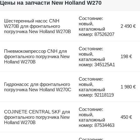
Цены на запчасти New Holland W270
Состояние:
Шестеренный насос CNH
новый,
W270B для фронтального
2 490 €
каталожный
погрузчика New Holland W270B
номер: 87526207
Состояние:
Пневмокомпрессор CNH для
новый,
фронтального погрузчика New
198 €
каталожный
Holland W270B
номер: 345125A1
Состояние:
Гидронасос для фронтального
новый,
1 980 €
погрузчика New Holland W270C
каталожный
номер: 92118119
Состояние:
COJINETE CENTRAL SKF для
новый,
фронтального погрузчика New
450 €
каталожный
Holland W270B
номер: 87534463
Состояние: