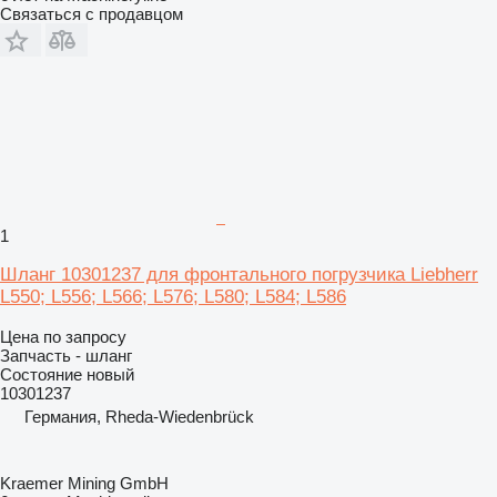
Связаться с продавцом
1
Шланг 10301237 для фронтального погрузчика Liebherr
L550; L556; L566; L576; L580; L584; L586
Цена по запросу
Запчасть - шланг
Состояние
новый
10301237
Германия, Rheda-Wiedenbrück
Kraemer Mining GmbH