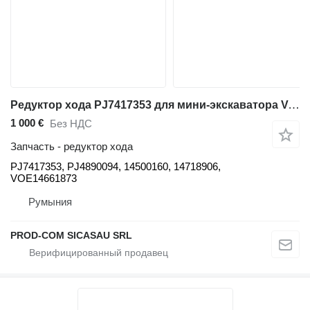
Редуктор хода PJ7417353 для мини-экскаватора Volvo EC45, EC50, EC55, EC60
1 000 €
Без НДС
Запчасть - редуктор хода
PJ7417353, PJ4890094, 14500160, 14718906,
VOE14661873
Румыния
PROD-COM SICASAU SRL