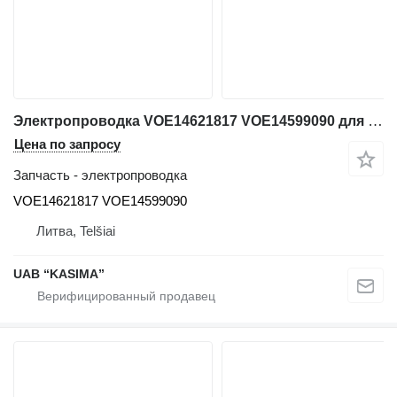
Электропроводка VOE14621817 VOE14599090 для экскаватора Volvo EW230C
Цена по запросу
Запчасть - электропроводка
VOE14621817 VOE14599090
Литва, Telšiai
UAB “KASIMA”