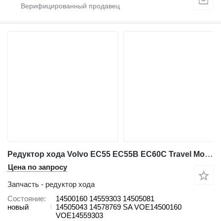
Редуктор хода Volvo EC55 EC55B EC60C Travel Motor 14500160 для экскаватора Volvo
Цена по запросу
Запчасть - редуктор хода
Состояние
14500160 14559303 14505081
новый
14505043 14578769 SA VOE14500160
VOE14559303