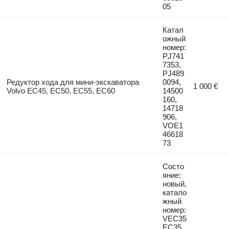
05
Катал
ожный
номер:
PJ741
7353,
PJ489
Редуктор хода для мини-экскаватора
0094,
1 000 €
Volvo EC45, EC50, EC55, EC60
14500
160,
14718
906,
VOE1
46618
73
Состо
яние:
новый,
катало
жный
номер:
VEC35
EC35