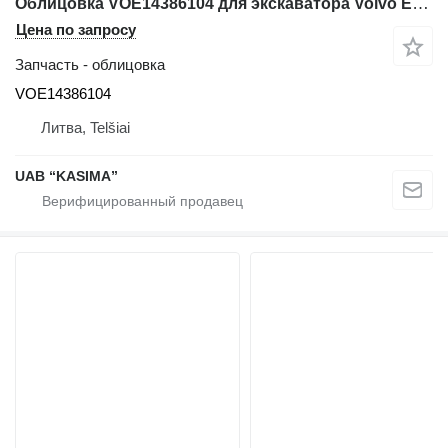
Облицовка VOE14386104 для экскаватора Volvo EW230C
Цена по запросу
Запчасть - облицовка
VOE14386104
Литва, Telšiai
UAB “KASIMA”