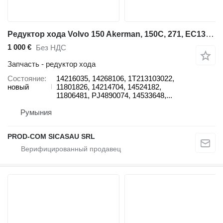
Редуктор хода Volvo 150 Akerman, 150C, 271, EC13, EC13XR, EC130, EC135, EC13XTV, EC1 14216035 для экскаватора Volvo 150 Akerman, 150C, 271, EC13, EC13XR, EC130, EC135, EC13XTV, EC14, EC140, EC140BLC, EC140BLCM, EC140LC, EC140LCM, EC150, EC150LC, EC15B, EC15C, EC15XT, EC15XR, EC15BXR, EC160, EC160BLC, EC160BNLC, EC160CL, EC160CNL, EC17, EC18, EC180BLC, EC20, EC200, EC200B, EC210B, EC210LC, EC210NLC, EC210BF, EC210BLC, EC210BNLC, EC210CL, EC210LR, EC210NL, EC235, EC235C, EC240, EC240LC, EC240LR, EC240NLC, EC240B, EC240B-LR, EC240BNLC, EC240CL, EC240C-LR, EC25, EC27, EC290, EC30, EC330, EC35, ECR38, EC360, EC360B, EC40, EC45, EC460, EC50, EC55, EC60, EC70, EC80, ECR28, ECR48, ECR58, ECR88
1 000 €
Без НДС
Запчасть - редуктор хода
Состояние
14216035, 14268106, 1T213103022,
новый
11801826, 14214704, 14524182,
11806481, PJ4890074, 14533648,...
Румыния
PROD-COM SICASAU SRL