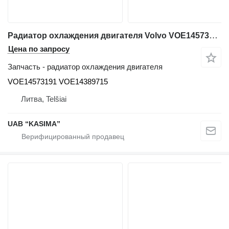
Радиатор охлаждения двигателя Volvo VOE14573191 VOE14389715 для экскаватора Volvo EW230C
Цена по запросу
Запчасть - радиатор охлаждения двигателя
VOE14573191 VOE14389715
Литва, Telšiai
UAB “KASIMA”