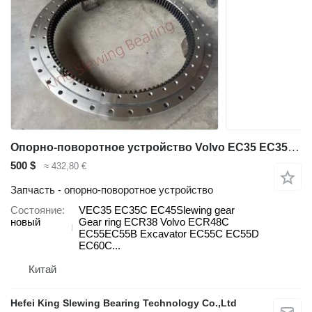
Опорно-поворотное устройство Volvo EC35 EC35C EC45 ECR38 ECR48C EC55EC55B EC55C EC55D EC60C EC60D E VEC35 для экскаватора Volvo EC35 EC35C EC45 ECR38 ECR48C EC55EC55B EC55C EC55D EC60C EC60D EC60E ECR58 ECR58D EW55B EW60C EW60EEC80D ECR88 ECR88D
500 $
≈ 432,80 €
Запчасть - опорно-поворотное устройство
Состояние
VEC35 EC35C EC45Slewing gear
новый
Gear ring ECR38 Volvo ECR48C
EC55EC55B Excavator EC55C EC55D
EC60C...
Китай
Hefei King Slewing Bearing Technology Co.,Ltd