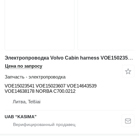
Электропроводка Volvo Cabin harness VOE15023541 VOE15023607 VOE14643539 VOE14638178 NORBA для экскаватора Volvo EW230C
Цена по запросу
Запчасть - электропроводка
VOE15023541 VOE15023607 VOE14643539
VOE14638178 NORBA C700.0212
Литва, Telšiai
UAB “KASIMA”