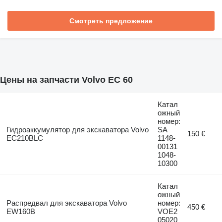
Смотреть предложение
Цены на запчасти Volvo EC 60
Катал
ожный
номер:
Гидроаккумулятор для экскаватора Volvo
SA
150 €
EC210BLC
1148-
00131
1048-
10300
Катал
ожный
Распредвал для экскаватора Volvo
номер:
450 €
EW160B
VOE2
05020