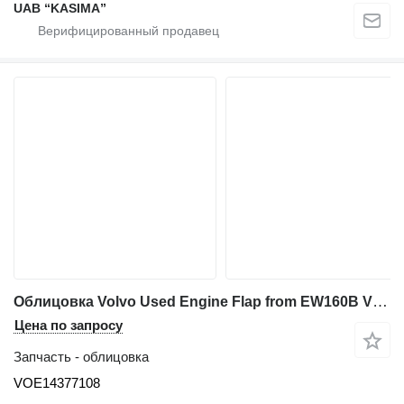
UAB “KASIMA”
Облицовка Volvo Used Engine Flap from EW160B VOE14377108 для экскаватора Volvo EW160B
Цена по запросу
Запчасть - облицовка
VOE14377108