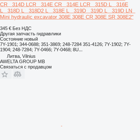
CR 314D LCR 314E CR 314E LCR 315D L 316E
L 318D L 318D2 L 318E L 319D 319D L 319D LN
Mini hydraulic excavator 308E 308E CR 308E SR 308E2"
345 €
Без НДС
Другая запчасть гидравлики
Состояние
новый
7Y-1901; 344-0688; 351-3869; 248-7284 351-4126; 7Y-1902; 7Y-
1904; 248-7284; 7Y-0466; 7Y-0468; 8U...
Литва, Vilnius
AWELTA GROUP MB
Связаться с продавцом