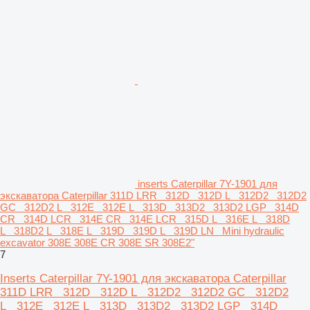
inserts Caterpillar 7Y-1901 для
экскаватора Caterpillar 311D LRR 312D 312D L 312D2 312D2
GC 312D2 L 312E 312E L 313D 313D2 313D2 LGP 314D
CR 314D LCR 314E CR 314E LCR 315D L 316E L 318D
L 318D2 L 318E L 319D 319D L 319D LN Mini hydraulic
excavator 308E 308E CR 308E SR 308E2"
7
Inserts Caterpillar 7Y-1901 для экскаватора Caterpillar
311D LRR 312D 312D L 312D2 312D2 GC 312D2
L 312E 312E L 313D 313D2 313D2 LGP 314D