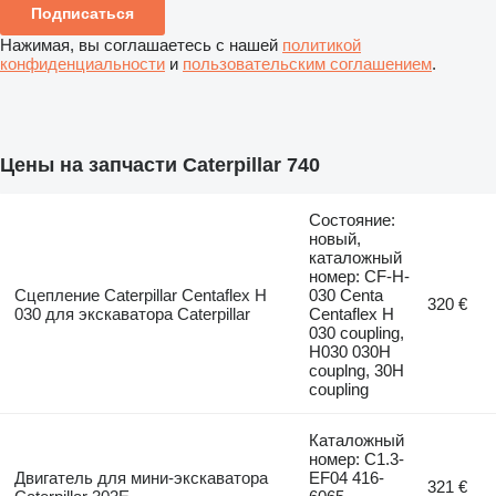
Подписаться
Нажимая, вы соглашаетесь с нашей
политикой
конфиденциальности
и
пользовательским соглашением
.
Цены на запчасти Caterpillar 740
Состояние:
новый,
каталожный
номер: CF-H-
Сцепление Caterpillar Centaflex H
030 Centa
320 €
030 для экскаватора Caterpillar
Centaflex H
030 coupling,
H030 030H
couplng, 30H
coupling
Каталожный
номер: C1.3-
Двигатель для мини-экскаватора
EF04 416-
321 €