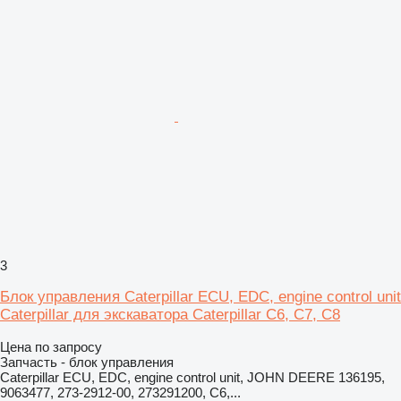
3
Блок управления Caterpillar ECU, EDC, engine control unit
Caterpillar для экскаватора Caterpillar C6, C7, C8
Цена по запросу
Запчасть - блок управления
Caterpillar ECU, EDC, engine control unit, JOHN DEERE 136195,
9063477, 273-2912-00, 273291200, C6,...