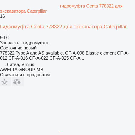
гидромуфта Centa 778322 для
экскаватора Caterpillar
16
Гидромуфта Centa 778322 для экскаватора Caterpillar
50 €
Запчасть - гидромуфта
Состояние
новый
778322 Type A and AS available. CF-A-008 Elastic element CF-A-
012 CF-A-016 CF-A-022 CF-A-025 CF-A...
Литва, Vilnius
AWELTA GROUP MB
Связаться с продавцом