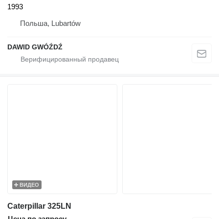
1993
Польша, Lubartów
DAWID GWÓŹDŹ
ВИДЕО
Caterpillar 325LN
Цена по запросу