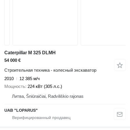
Caterpillar M 325 DLMH
54 000 €
Строительная техника - колесный экскаватор
2010
12 385 м/ч
Мощность
224 кВт (305 л.с.)
Литва, Šniūraičiai, Radviliškio rajonas
UAB "LOPARUS"