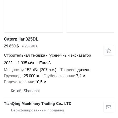
Caterpillar 325DL
29 850 $
≈ 25 840 €
Строительная техника - гусеничный экскаватор
2022
1 335 м/ч
Euro 3
Мощность
152 кВт (207 л.с.)
Топливо
дизель
Грузопод.
25 000 кг
Глубина копания
7,4 м
Радиус копания
10,5 м
Китай, Shanghai
TianQing Machinery Trading Co., LTD