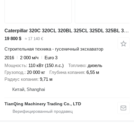
Caterpillar 320C 320CL 320BL 325CL 325DL 325BL 320C 320D
19 800 $
≈ 17 140 €
Строительная техника - гусеничный экскаватор
2016
2 000 м/ч
Euro 3
Мощность
110 кВт (150 л.с.)
Топливо
дизель
Грузопод.
20 000 кг
Глубина копания
6,55 м
Радиус копания
9,71 м
Китай, Shanghai
TianQing Machinery Trading Co., LTD