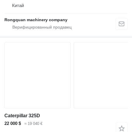
Китай
Rongquan machinery company
Caterpillar 325D
22 000 $
≈ 19 040 €