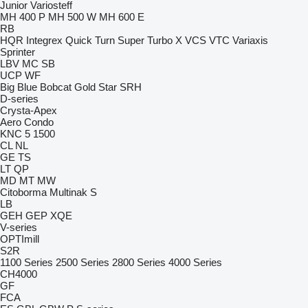
Junior
Variosteff
MH 400 P
MH 500 W
MH 600 E
RB
HQR
Integrex
Quick Turn
Super Turbo X
VCS
VTC
Variaxis
Sprinter
LBV
MC
SB
UCP
WF
Big Blue
Bobcat
Gold Star
SRH
D-series
Crysta-Apex
Aero
Condo
KNC 5 1500
CL
NL
GE
TS
LT
QP
MD
MT
MW
Citoborma
Multinak S
LB
GEH
GEP
XQE
V-series
OPTImill
S2R
1100 Series
2500 Series
2800 Series
4000 Series
CH4000
GF
FCA