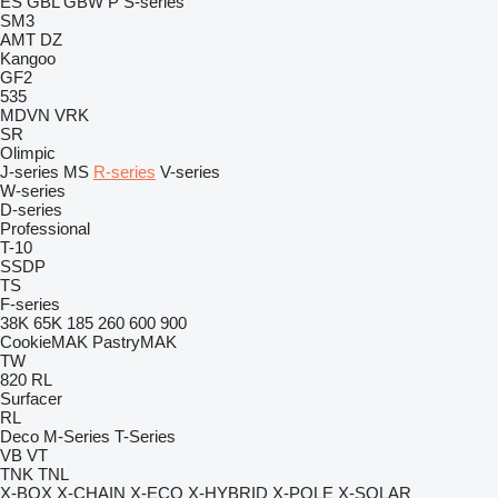
ES
GBL
GBW
P
S-series
SM3
AMT
DZ
Kangoo
GF2
535
MDVN
VRK
SR
Olimpic
J-series
MS
R-series
V-series
W-series
D-series
Professional
T-10
SSDP
TS
F-series
38K
65K
185
260
600
900
CookieMAK
PastryMAK
TW
820
RL
Surfacer
RL
Deco
M-Series
T-Series
VB
VT
TNK
TNL
X-BOX
X-CHAIN
X-ECO
X-HYBRID
X-POLE
X-SOLAR