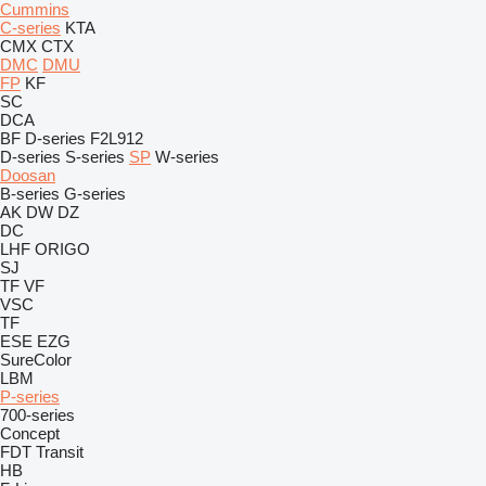
Cummins
C-series
KTA
CMX
CTX
DMC
DMU
FP
KF
SC
DCA
BF
D-series
F2L912
D-series
S-series
SP
W-series
Doosan
B-series
G-series
AK
DW
DZ
DC
LHF
ORIGO
SJ
TF
VF
VSC
TF
ESE
EZG
SureColor
LBM
P-series
700-series
Concept
FDT
Transit
HB