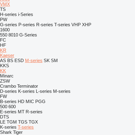
VMX
TS
H-series
i-Series
PW
G-series
P-series
R-series
T-series
VHP
XHP
1600
550
8010
G-Series
FC
HF
KR
Kaeser
AS
BS
ESD
M-series
SK
SM
KKS
KK
Minarc
ZSW
Crambo
Terminator
D-series
K-series
L-series
M-series
FW
B-series
HD
MIC
PGG
500
600
E-series
MT
R-series
DTS
LE
TGM
TGS
TGX
K-series
T-series
Shark
Tiger