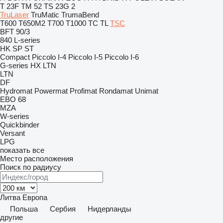
T 23F
TM 52
TS 23G 2
TruLaser
TruMatic
TrumaBend
T600
T650M2
T700
T1000
TC
TL
TSC
BFT 90/3
840
L-series
HK
SP
ST
Compact
Piccolo I-4
Piccolo I-5
Piccolo I-6
G-series
HX
LTN
LTN
DF
Hydromat
Powermat
Profimat
Rondamat
Unimat
EBO 68
MZA
W-series
Quickbinder
Versant
LPG
показать все
Место расположения
Поиск по радиусу
Литва
Европа
Польша
Сербия
Нидерланды
другие