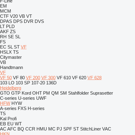
F-Line
EM
MCM
CTF
V20
VB
VT
DPAS
DPS
DVR
DVS
LT
PLD
AKF
ZS
RH
SE
SL
FS
EC
SL
ST
VF
HSLX
TS
Citymaster
VB
Handtmann
VF
VF 50
VF 80
VF 200
VF 300
VF 610
VF 620
VF 628
103 LO
103 SP
107-20
136D
Heidelberg
GTO
GTP
Kord
OHT
PM
QM
SM
Stahlfolder
Suprasetter
C-series
U-series
UWF
HFW
HYW
A-series
FXS
H-series
TS
Kal
Profi
EB
EU
WT
AC
AFC
BQ
CCR
HMU
MC
PJ
SPF
ST
StitchLiner
VAC
HKN