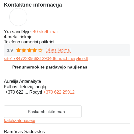
Kontaktinė informacija
Yra sandėlyje:
40 skelbimai
4
metai rinkoje
Telefono numeriai patikrinti
3.9
14 atsiliepimai
site1784722396631390406.machineryline.lt
Prenumeruokite pardavėjo naujienas
Aurelija Antanaitytė
Kalbos:
lietuvių, anglų
+370 622 ...
Rodyti
+370 622 29912
Paskambinkite man
katalizatoriai.eu/
Ramūnas Sadovskis