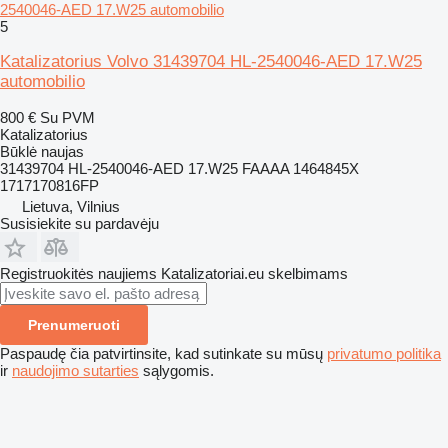
2540046-AED 17.W25 automobilio
5
Katalizatorius Volvo 31439704 HL-2540046-AED 17.W25
automobilio
800 €
Su PVM
Katalizatorius
Būklė
naujas
31439704 HL-2540046-AED 17.W25 FAAAA 1464845X
1717170816FP
Lietuva, Vilnius
Susisiekite su pardavėju
Registruokitės naujiems Katalizatoriai.eu skelbimams
Prenumeruoti
Paspaudę čia patvirtinsite, kad sutinkate su mūsų
privatumo politika
ir
naudojimo sutarties
sąlygomis.