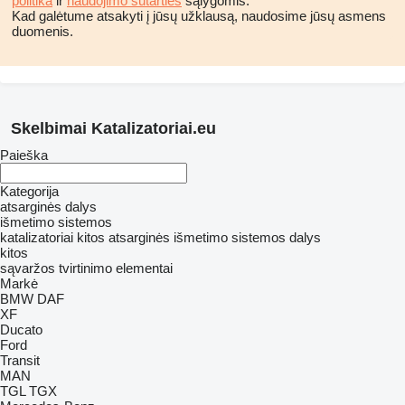
politika
ir
naudojimo sutarties
sąlygomis.
Kad galėtume atsakyti į jūsų užklausą, naudosime jūsų asmens
duomenis.
Skelbimai Katalizatoriai.eu
Paieška
Kategorija
atsarginės dalys
išmetimo sistemos
katalizatoriai
kitos atsarginės išmetimo sistemos dalys
kitos
sąvaržos
tvirtinimo elementai
Markė
BMW
DAF
XF
Ducato
Ford
Transit
MAN
TGL
TGX