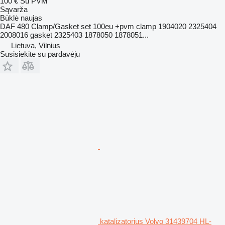
100 €
Su PVM
Sąvarža
Būklė
naujas
DAF 480 Clamp/Gasket set 100eu +pvm clamp 1904020 2325404
2008016 gasket 2325403 1878050 1878051...
Lietuva, Vilnius
Susisiekite su pardavėju
katalizatorius Volvo 31439704 HL-