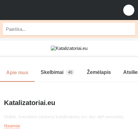
Skelbimai
Žemėlapis
Atsili
Apie mus
40
Katalizatoriai.eu
Veikla, Ismetimo sistema katalizatoriu scr doc dpf remontas.
Išsamiai