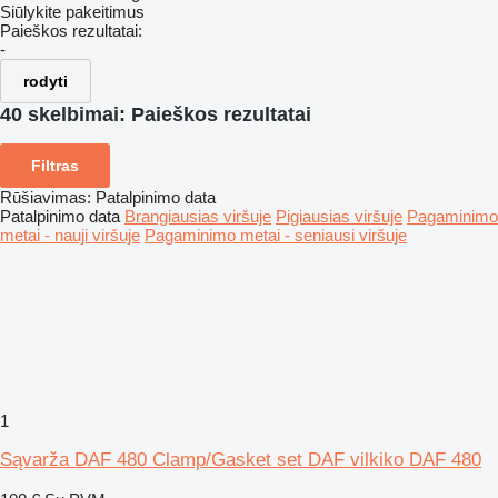
Siūlykite pakeitimus
Paieškos rezultatai:
-
rodyti
40 skelbimai:
Paieškos rezultatai
Filtras
Rūšiavimas
:
Patalpinimo data
Patalpinimo data
Brangiausias viršuje
Pigiausias viršuje
Pagaminimo
metai - nauji viršuje
Pagaminimo metai - seniausi viršuje
1
Sąvarža DAF 480 Clamp/Gasket set DAF vilkiko DAF 480