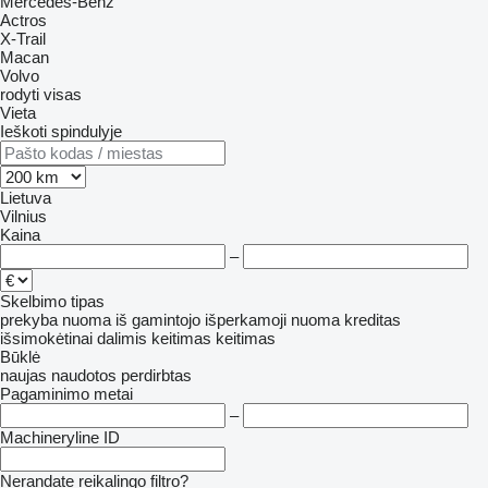
Mercedes-Benz
Actros
X-Trail
Macan
Volvo
rodyti visas
Vieta
Ieškoti spindulyje
Lietuva
Vilnius
Kaina
–
Skelbimo tipas
prekyba
nuoma
iš gamintojo
išperkamoji nuoma
kreditas
išsimokėtinai dalimis
keitimas
keitimas
Būklė
naujas
naudotos
perdirbtas
Pagaminimo metai
–
Machineryline ID
Nerandate reikalingo filtro?