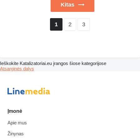
Kitas
2
3
1
Ieškokite Katalizatoriai.eu įrangos šiose kategorijose
Atsarginės dalys
Įmonė
Apie mus
Žinynas