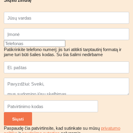
Siųsti žinutę
Patikrinkite telefono numerį; jis turi atitikti tarptautinį formatą ir
jame turi būti šalies kodas.
Su šia šalimi nedirbame
Paspaudę čia patvirtinsite, kad sutinkate su mūsų
privatumo