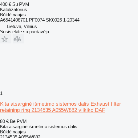
400 €
Su PVM
Katalizatorius
Būklė
naujas
A6541408701 PF0074 SK0026 1-20344
Lietuva, Vilnius
Susisiekite su pardavėju
1
Kita atsarginė išmetimo sistemos dalis Exhaust filter
retaining ring 2134535 A055W882 vilkiko DAF
80 €
Be PVM
Kita atsarginė išmetimo sistemos dalis
Būklė
naujas
2134535 A055W882