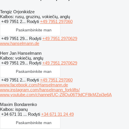
Tengiz Orjonikidze
Kalbos:
rusų, gruzinų, vokiečių, anglų
+49 7951 2...
Rodyti
+49 7951 297060
Paskambinkite man
+49 7951 29...
Rodyti
+49 7951 2970629
www.hanselmann.de
Herr Jan Hanselmann
Kalbos:
vokiečių, anglų
+49 7951 29...
Rodyti
+49 7951 2970629
Paskambinkite man
+49 7951 2...
Rodyti
+49 7951 297060
www.facebook.com/Hanselmann.de
www.instagram.com/hanselmann_forklifts/
www.youtube.com/channel/UC-Z8Ou06T9dCF8kMZpi3e6A
Maxim Bondarenko
Kalbos:
ispanų
+34 671 31 ...
Rodyti
+34 671 31 24 49
Paskambinkite man