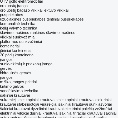
UTV
golfo elektromobiliai
oro uostų įranga
oro uostų bagažo vilkikai
lėktuvo vilkikai
puspriekabės
užuolaidinės puspriekabės
tentiniai puspriekabės
komunalinė technika
kelių valymo technika
šlavimo mašinos
rankinės šlavimo mašinos
vilkikai
sunkvežimiai
platformos sunkvežimiai
konteineriai
jūriniai konteineriai
20 pėdų konteineriai
įrangos
sunkvežimių ir priekabų įranga
gervės
hidraulinės gervės
įrangos
miško įrangos priedai
kirtimo galvos
sandėliavimo technika
šakiniai krautuvai
sukamieji teleskopiniai krautuvai
teleskopiniai krautuvai
elektriniai
krautuvai
štabeliuotojai
visureigiai šakiniai krautuvai
sunkiasvoriai
šakiniai krautuvai
dyzeliniai krautuvai
elektriniai palečių vežimėliai
elektriniai vilkikai
dujiniai krautuvai
šakiniai triračiai krautuvai
šakiniai
autokrautuvai
šoniniai krautuvai
rankiniai hidrauliniai vežimėliai