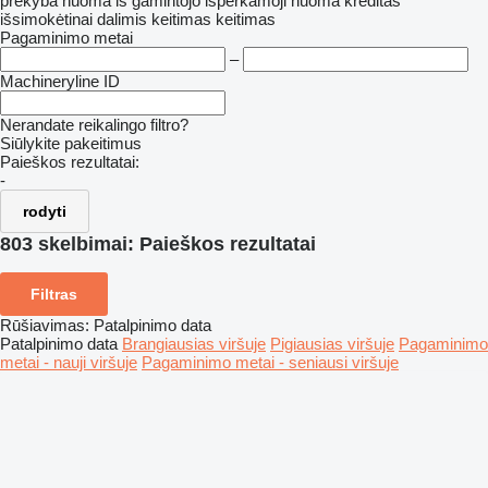
prekyba
nuoma
iš gamintojo
išperkamoji nuoma
kreditas
išsimokėtinai dalimis
keitimas
keitimas
Pagaminimo metai
–
Machineryline ID
Nerandate reikalingo filtro?
Siūlykite pakeitimus
Paieškos rezultatai:
-
rodyti
803 skelbimai:
Paieškos rezultatai
Filtras
Rūšiavimas
:
Patalpinimo data
Patalpinimo data
Brangiausias viršuje
Pigiausias viršuje
Pagaminimo
metai - nauji viršuje
Pagaminimo metai - seniausi viršuje