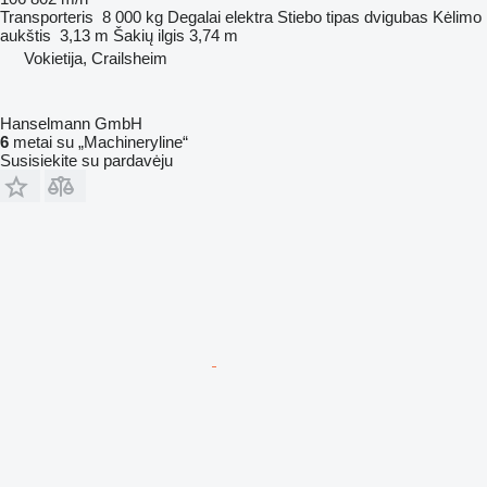
Transporteris
8 000 kg
Degalai
elektra
Stiebo tipas
dvigubas
Kėlimo
aukštis
3,13 m
Šakių ilgis
3,74 m
Vokietija, Crailsheim
Hanselmann GmbH
6
metai su „Machineryline“
Susisiekite su pardavėju