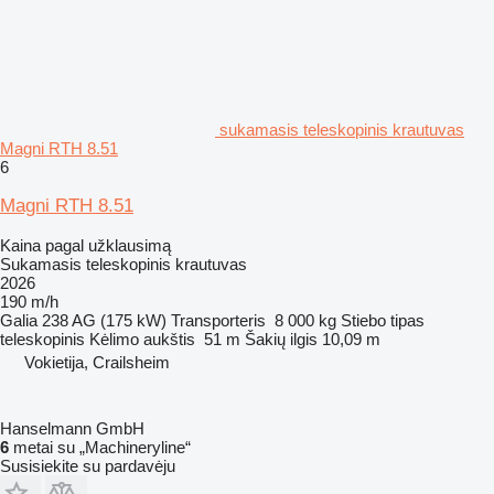
sukamasis teleskopinis krautuvas
Magni RTH 8.51
6
Magni RTH 8.51
Kaina pagal užklausimą
Sukamasis teleskopinis krautuvas
2026
190 m/h
Galia
238 AG (175 kW)
Transporteris
8 000 kg
Stiebo tipas
teleskopinis
Kėlimo aukštis
51 m
Šakių ilgis
10,09 m
Vokietija, Crailsheim
Hanselmann GmbH
6
metai su „Machineryline“
Susisiekite su pardavėju