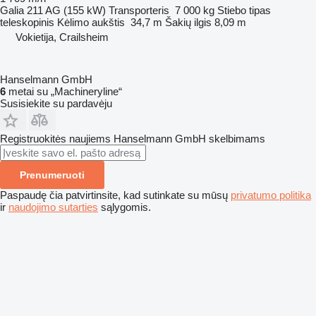
Galia
211 AG (155 kW)
Transporteris
7 000 kg
Stiebo tipas
teleskopinis
Kėlimo aukštis
34,7 m
Šakių ilgis
8,09 m
Vokietija, Crailsheim
Hanselmann GmbH
6
metai su „Machineryline“
Susisiekite su pardavėju
Registruokitės naujiems Hanselmann GmbH skelbimams
Prenumeruoti
Paspaudę čia patvirtinsite, kad sutinkate su mūsų
privatumo politika
ir
naudojimo sutarties
sąlygomis.