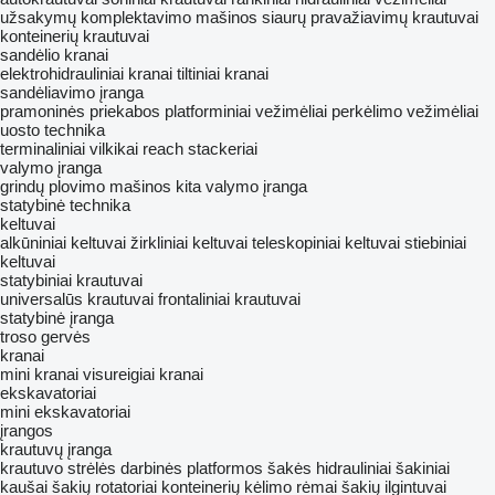
užsakymų komplektavimo mašinos
siaurų pravažiavimų krautuvai
konteinerių krautuvai
sandėlio kranai
elektrohidrauliniai kranai
tiltiniai kranai
sandėliavimo įranga
pramoninės priekabos
platforminiai vežimėliai
perkėlimo vežimėliai
uosto technika
terminaliniai vilkikai
reach stackeriai
valymo įranga
grindų plovimo mašinos
kita valymo įranga
statybinė technika
keltuvai
alkūniniai keltuvai
žirkliniai keltuvai
teleskopiniai keltuvai
stiebiniai
keltuvai
statybiniai krautuvai
universalūs krautuvai
frontaliniai krautuvai
statybinė įranga
troso gervės
kranai
mini kranai
visureigiai kranai
ekskavatoriai
mini ekskavatoriai
įrangos
krautuvų įranga
krautuvo strėlės
darbinės platformos
šakės
hidrauliniai šakiniai
kaušai
šakių rotatoriai
konteinerių kėlimo rėmai
šakių ilgintuvai