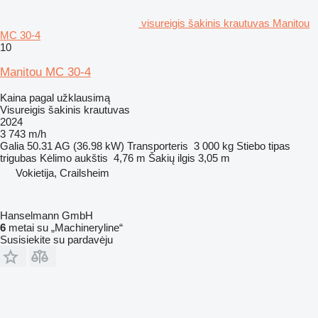
visureigis šakinis krautuvas Manitou
MC 30-4
10
Manitou MC 30-4
Kaina pagal užklausimą
Visureigis šakinis krautuvas
2024
3 743 m/h
Galia
50.31 AG (36.98 kW)
Transporteris
3 000 kg
Stiebo tipas
trigubas
Kėlimo aukštis
4,76 m
Šakių ilgis
3,05 m
Vokietija, Crailsheim
Hanselmann GmbH
6
metai su „Machineryline“
Susisiekite su pardavėju