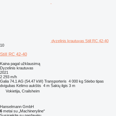
dyzelinis krautuvas Still RC 42-40
10
Still RC 42-40
Kaina pagal užklausimą
Dyzelinis krautuvas
2021
2 293 m/h
Galia
74.1 AG (54.47 kW)
Transporteris
4 000 kg
Stiebo tipas
dvigubas
Kėlimo aukštis
4 m
Šakių ilgis
3 m
Vokietija, Crailsheim
Hanselmann GmbH
6
metai su „Machineryline“
Susisiekite su pardavėju