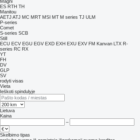
Magni
ES
RTH
TH
Manitou
AETJ
ATJ
MC
MRT
MSI
MT
M series
TJ
ULM
P-series
Comet
S-series
SCB
Still
ECU
ECV
EGU
EGV
EXD
EXH
EXU
EXV
FM
Kanvan
LTX
R-
series
RC
RX
YT
FH
DV
GLP
SV
rodyti visas
Vieta
Ieškoti spindulyje
Lietuva
Kaina
–
Skelbimo tipas