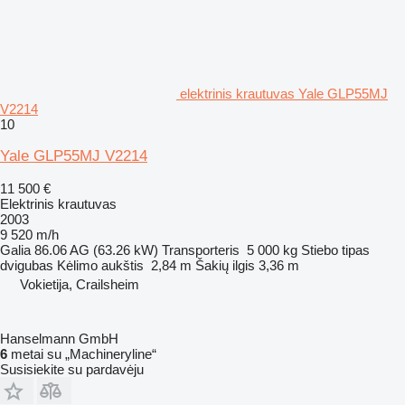
elektrinis krautuvas Yale GLP55MJ
V2214
10
Yale GLP55MJ V2214
11 500 €
Elektrinis krautuvas
2003
9 520 m/h
Galia
86.06 AG (63.26 kW)
Transporteris
5 000 kg
Stiebo tipas
dvigubas
Kėlimo aukštis
2,84 m
Šakių ilgis
3,36 m
Vokietija, Crailsheim
Hanselmann GmbH
6
metai su „Machineryline“
Susisiekite su pardavėju