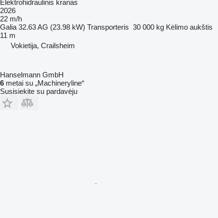
Elektrohidraulinis kranas
2026
22 m/h
Galia
32.63 AG (23.98 kW)
Transporteris
30 000 kg
Kėlimo aukštis
11 m
Vokietija, Crailsheim
Hanselmann GmbH
6
metai su „Machineryline“
Susisiekite su pardavėju