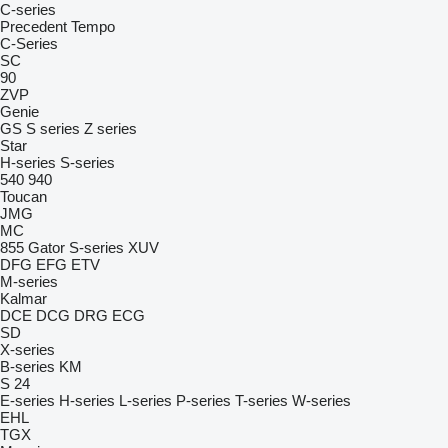
C-series
Precedent
Tempo
C-Series
SC
90
ZVP
Genie
GS
S series
Z series
Star
H-series
S-series
540
940
Toucan
JMG
MC
855
Gator
S-series
XUV
DFG
EFG
ETV
M-series
Kalmar
DCE
DCG
DRG
ECG
SD
X-series
B-series
KM
S 24
E-series
H-series
L-series
P-series
T-series
W-series
EHL
TGX