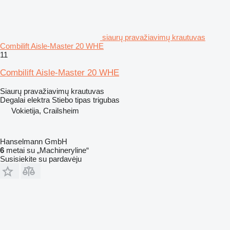
siaurų pravažiavimų krautuvas
Combilift Aisle-Master 20 WHE
11
Combilift Aisle-Master 20 WHE
Siaurų pravažiavimų krautuvas
Degalai
elektra
Stiebo tipas
trigubas
Vokietija, Crailsheim
Hanselmann GmbH
6
metai su „Machineryline“
Susisiekite su pardavėju