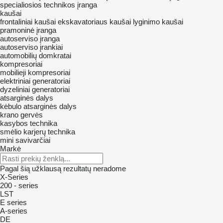
specialiosios technikos įranga
kaušai
frontaliniai kaušai
ekskavatoriaus kaušai
lyginimo kaušai
pramoninė įranga
autoserviso įranga
autoserviso įrankiai
automobilių domkratai
kompresoriai
mobilieji kompresoriai
elektriniai generatoriai
dyzeliniai generatoriai
atsarginės dalys
kėbulo atsarginės dalys
krano gervės
kasybos technika
smėlio karjerų technika
mini savivarčiai
Markė
Pagal šią užklausą rezultatų neradome
X-Series
200 - series
LST
E series
A-series
DE