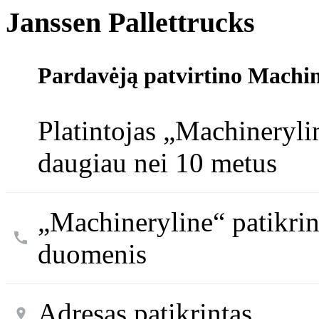
Janssen Pallettrucks
Pardavėją patvirtino Machin
Platintojas „Machineryli
daugiau nei 10 metus
„Machineryline“ patikri
duomenis
Adresas patikrintas