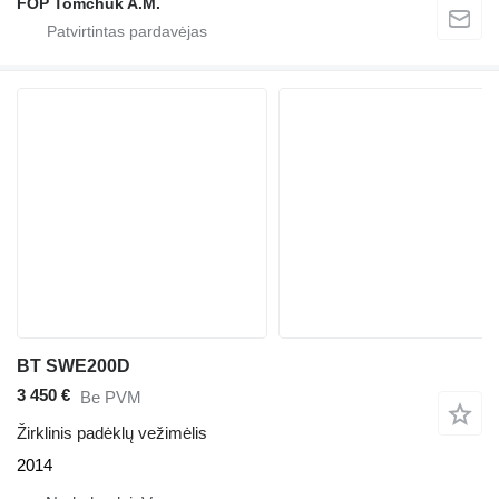
FOP Tomchuk A.M.
BT SWE200D
3 450 €
Be PVM
Žirklinis padėklų vežimėlis
2014