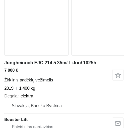
Jungheinrich EJC 214 5.35m/ Li-Ion/ 1025h
7 000 €
Žirklinis padėklų vežimėlis
2019
1 400 kg
Degalai
elektra
Slovakija, Banská Bystrica
Booster-Lift