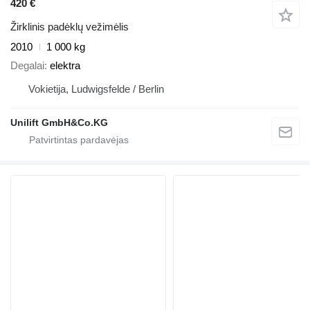
420 €
Žirklinis padėklų vežimėlis
2010
1 000 kg
Degalai
elektra
Vokietija, Ludwigsfelde / Berlin
Unilift GmbH&Co.KG