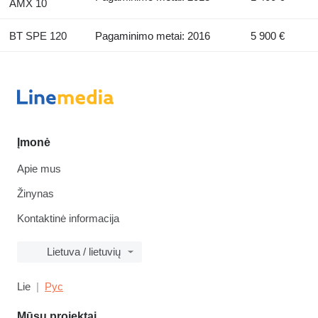
AMX 10
BT SPE 120
Pagaminimo metai: 2016
5 900 €
Įmonė
Apie mus
Žinynas
Kontaktinė informacija
Lietuva / lietuvių
Lie
Рус
Mūsų projektai