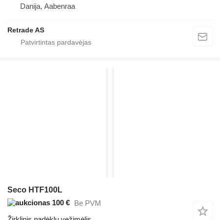
Danija, Aabenraa
Retrade AS
Seco HTF100L
100 €
Be PVM
Žirklinis padėklų vežimėlis