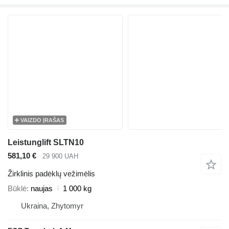
VAIZDO ĮRAŠAS
Leistunglift SLTN10
581,10 €
29 900 UAH
Žirklinis padėklų vežimėlis
Būklė
naujas
1 000 kg
Ukraina, Zhytomyr