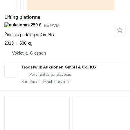
Lifting platforms
250 €
Be PVM
Žirklinis padėklų vežimėlis
2013
500 kg
Vokietija, Giessen
Troostwijk Auktionen GmbH & Co. KG
8
metai su „Machineryline“