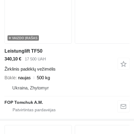
VAIZDO ĮRAŠAS
Leistunglift TF50
340,10 €
17 500 UAH
Žirklinis padėklų vežimėlis
Būklė
naujas
500 kg
Ukraina, Zhytomyr
FOP Tomchuk A.M.