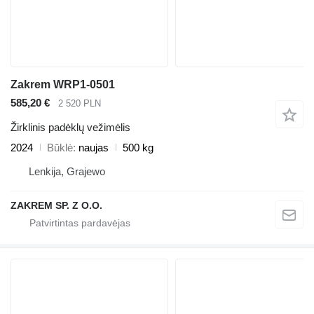
Zakrem WRP1-0501
585,20 €
2 520 PLN
Žirklinis padėklų vežimėlis
2024
Būklė
naujas
500 kg
Lenkija, Grajewo
ZAKREM SP. Z O.O.