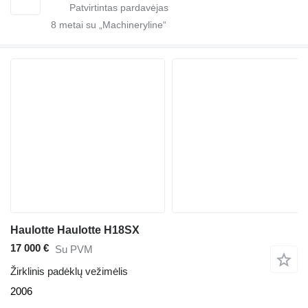
8
metai su „Machineryline“
Haulotte Haulotte H18SX
17 000 €
Su PVM
Žirklinis padėklų vežimėlis
2006